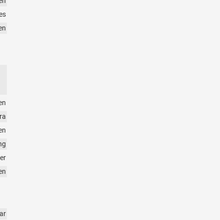
en
es
en
en
ra
en
ng
er
en
ar