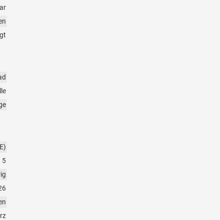
ar
en
gt
ad
le
ge
E)
5
rig
26
en
rz