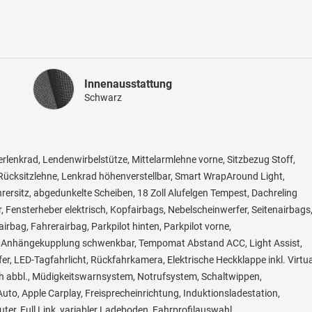
Innenausstattung
Innenausstattung
Schwarz
derlenkrad, Lendenwirbelstütze, Mittelarmlehne vorne, Sitzbezug Stoff,
ücksitzlehne, Lenkrad höhenverstellbar, Smart WrapAround Light,
hrersitz, abgedunkelte Scheiben, 18 Zoll Alufelgen Tempest, Dachreling
 Fensterheber elektrisch, Kopfairbags, Nebelscheinwerfer, Seitenairbags
irbag, Fahrerairbag, Parkpilot hinten, Parkpilot vorne,
pit, Anhängekupplung schwenkbar, Tempomat Abstand ACC, Light Assist,
, LED-Tagfahrlicht, Rückfahrkamera, Elektrische Heckklappe inkl. Virtua
ch abbl., Müdigkeitswarnsystem, Notrufsystem, Schaltwippen,
to, Apple Carplay, Freisprecheinrichtung, Induktionsladestation,
er, Full Link, variabler Ladeboden, Fahrprofilauswahl,