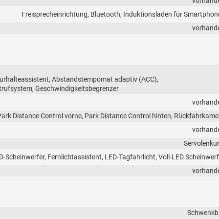
vorhand
Freisprecheinrichtung, Bluetooth, Induktionsladen für Smartphon
vorhand
urhalteassistent, Abstandstempomat adaptiv (ACC),
trufsystem, Geschwindigkeitsbegrenzer
vorhand
Park Distance Control vorne, Park Distance Control hinten, Rückfahrkame
vorhand
Servolenku
D-Scheinwerfer, Fernlichtassistent, LED-Tagfahrlicht, Voll-LED Scheinwerf
vorhand
Schwenkb