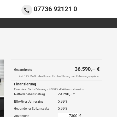
07736 92121 0
36.590,– €
Gesamtpreis
incl. 19% MwSt., den Kosten für Überführung und Zulassungspapieren
Finanzierung
Finanzieren Sie Ihr Fahrzeug mit 5,99% effektivem Jahreszins
29.290,– €
Nettodarlehensbetrag
5,99%
Effektiver Jahreszins
5,99%
Gebundener Sollzinssatz
€
Anzahlung