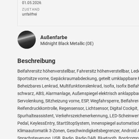
01.05.2026
ZUSTAND
unfallfrei
Außenfarbe
Midnight Black Metallic (0E)
Beschreibung
Beifahrersitz höhenverstellbar, Fahrersitz höhenverstellbar, Le
Sportsitze vorne, Gepäckraumabdeckung, geteilt umklappbare R
Beheizbares Lenkrad, Multifunktionslenkrad, Isofix, Isofix Beifa
schwarz, ABS, Alarmanlage, Außenspiegel elektrisch anklappbar,
Servolenkung, Sitzheizung vorne, ESP, Wegfahrsperre, Beifahrera
Reifendruckkontrolle, Regensensor, Lichtsensor, Digital Cock
Spurhalteassistent, Verkehrszeichenerkennung, LED-Scheinwerfer
Pedal, KeylessEntry, StartStopSystem, Innenspiegel automatis
Klimaautomatik 3-Zonen, Geschwindigkeitsbegrenzer, Android Au
Sprachsteuerung, USB, Radio, Radio DAB, Bluetooth, Bordcomput