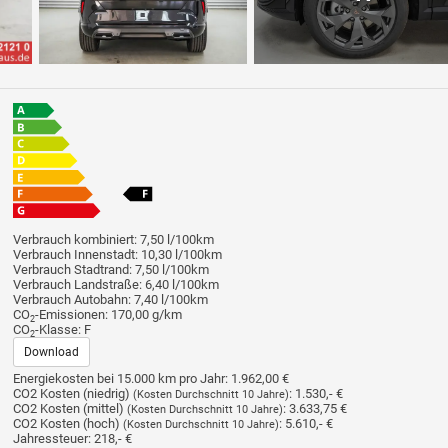
Verbrauch kombiniert:
7,50 l/100km
Verbrauch Innenstadt:
10,30 l/100km
Verbrauch Stadtrand:
7,50 l/100km
Verbrauch Landstraße:
6,40 l/100km
Verbrauch Autobahn:
7,40 l/100km
CO
-Emissionen:
170,00 g/km
2
CO
-Klasse:
F
2
Download
Energiekosten bei 15.000 km pro Jahr:
1.962,00 €
CO2 Kosten (niedrig)
:
1.530,- €
(Kosten Durchschnitt 10 Jahre)
CO2 Kosten (mittel)
:
3.633,75 €
(Kosten Durchschnitt 10 Jahre)
CO2 Kosten (hoch)
:
5.610,- €
(Kosten Durchschnitt 10 Jahre)
Jahressteuer:
218,- €