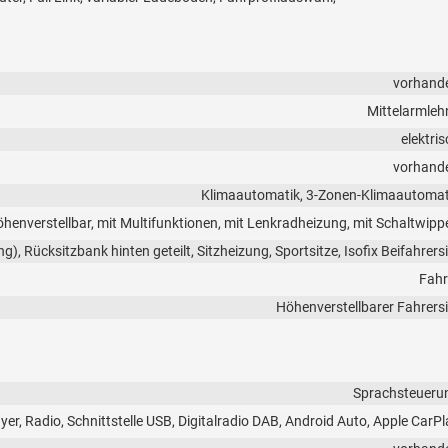
vorhand
Mittelarmleh
elektri
vorhand
Klimaautomatik, 3-Zonen-Klimaautomat
höhenverstellbar, mit Multifunktionen, mit Lenkradheizung, mit Schaltwipp
ng), Rücksitzbank hinten geteilt, Sitzheizung, Sportsitze, Isofix Beifahrers
Fahr
Höhenverstellbarer Fahrersi
Sprachsteueru
r, Radio, Schnittstelle USB, Digitalradio DAB, Android Auto, Apple CarPl