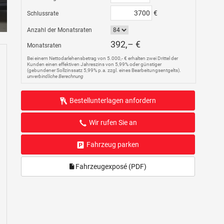
€
Schlussrate
Anzahl der Monatsraten
392,– €
Monatsraten
Bei einem Nettodarlehensbetrag von 5.000,- € erhalten zwei Drittel der
Kunden einen effektiven Jahreszins von 5,99% oder günstiger
(gebundener Sollzinssatz 5,99% p.a. zzgl. eines Bearbeitungsentgelts).
unverbindliche Berechnung
Bestellunterlagen anfordern
Wir rufen Sie an
Fahrzeug parken
Fahrzeugexposé (PDF)