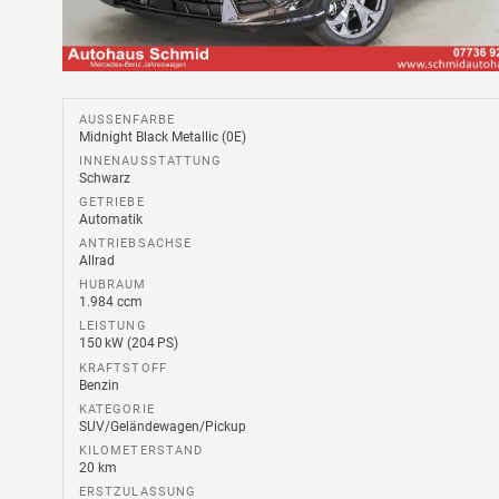
AUSSENFARBE
Midnight Black Metallic (0E)
INNENAUSSTATTUNG
Schwarz
GETRIEBE
Automatik
ANTRIEBSACHSE
Allrad
HUBRAUM
1.984 ccm
LEISTUNG
150 kW (204 PS)
KRAFTSTOFF
Benzin
KATEGORIE
SUV/Geländewagen/Pickup
KILOMETERSTAND
20 km
ERSTZULASSUNG