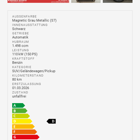
AUSSENFARBE
Magnetic Grau Metallic (S7)
INNENAUSSTATTUNG
Schwarz
GETRIEBE
Automatik
HUBRAUM
1.498 ccm
LEISTUNG
110 kW (150 PS)
KRAFTSTOFF
Benzin
KATEGORIE
SUV/Geländewagen/Pickup
KILOMETERSTAND
80 km
ERSTZULASSUNG
01.03.2026
ZUSTAND
unfallfrei