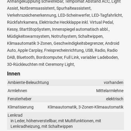
Anhängekupplung schwenkbar, Tempomat Abstand ACC, Light
Assist, Notbremsassistent, Spurhalteassistent,
Verkehrszeichenerkennung, LED-Scheinwerfer, LED-Tagfahrlicht,
Rückfahrkamera, Elektrische Heckklappe inkl. Virtual Pedal,
Kessy, StartStopSystem, Innenspiegel automatisch abbl.,
Müdigkeitswarnsystem, Notrufsystem, Schaltwippen,
Klimaautomatik 3-Zonen, Geschwindigkeitsbegrenzer, Android
Auto, Apple Carplay, Freisprecheinrichtung, USB, Radio, Radio
DAB, Bluetooth, Bordcomputer, Full Link, variabler Ladeboden,
3D-Rückleuchten mit Ceremony Light,
Innen
Ambiente-Beleuchtung
vorhanden
Armlehnen
Mittelarmlehne
Fensterheber
elektrisch
Klimatisierung
Klimaautomatik, 3-Zonen-Klimaautomatik
Lenkrad
in Leder, höhenverstellbar, mit Multifunktionen, mit
Lenkradheizung, mit Schaltwippen