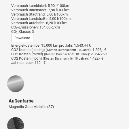
Verbrauch kombiniert:
5,90 l/100km
Verbrauch Innenstadt:
7,90 l/100km
Verbrauch Stadtrand:
5,60 l/100km
Verbrauch Landstraße:
5,00 l/100km
Verbrauch Autobahn:
6,20 l/100km
CO
-Emissionen:
134,00 g/km
2
CO
-Klasse:
D
2
Download
Energiekosten bei 15.000 km pro Jahr:
1.543,44 €
CO2 Kosten (niedrig)
:
1.206,- €
(Kosten Durchschnitt 10 Jahre)
CO2 Kosten (mittel)
:
2.864,25 €
(Kosten Durchschnitt 10 Jahre)
CO2 Kosten (hoch)
:
4.422,- €
(Kosten Durchschnitt 10 Jahre)
Jahressteuer:
112,- €
Außenfarbe
Magnetic Grau Metallic (S7)
Innenausstattung