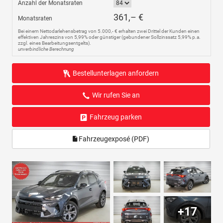
Anzahl der Monatsraten
361,– €
Monatsraten
Bei einem Nettodarlehensbetrag von 5.000,- € erhalten zwei Drittel der Kunden einen
effektiven Jahreszins von 5,99% oder günstiger (gebundener Sollzinssatz 5,99% p.a.
zzgl. eines Bearbeitungsentgelts).
unverbindliche Berechnung
Bestellunterlagen anfordern
Wir rufen Sie an
Fahrzeug parken
Fahrzeugexposé (PDF)
+17