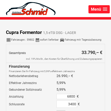
Menü
Cupra Formentor
1,5 eTSI DSG - LAGER
Fahrzeugnr.:
59802
sofort lieferbar
Fahrzeug mit Tageszulassung
33.790,– €
Gesamtpreis
incl. 19% MwSt., den Kosten für Überführung und Zulassungspapieren
Finanzierung
Finanzieren Sie Ihr Fahrzeug mit 5,99% effektivem Jahreszins
26.990,– €
Nettodarlehensbetrag
5,99%
Effektiver Jahreszins
5,99%
Gebundener Sollzinssatz
€
Anzahlung
€
Schlussrate