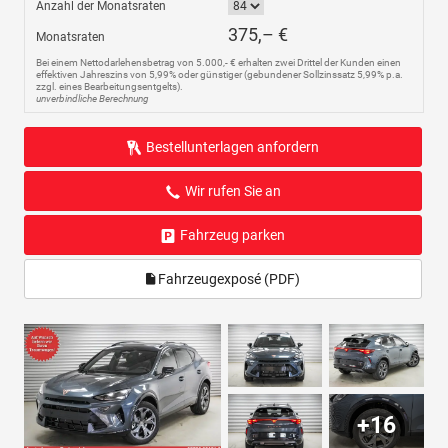
Anzahl der Monatsraten
375,– €
Monatsraten
Bei einem Nettodarlehensbetrag von 5.000,- € erhalten zwei Drittel der Kunden einen
effektiven Jahreszins von 5,99% oder günstiger (gebundener Sollzinssatz 5,99% p.a.
zzgl. eines Bearbeitungsentgelts).
unverbindliche Berechnung
Bestellunterlagen anfordern
Wir rufen Sie an
Fahrzeug parken
Fahrzeugexposé (PDF)
+16