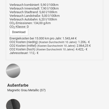
Verbrauch kombiniert:
5,90 l/100km
Verbrauch Innenstadt:
7,90 l/100km
Verbrauch Stadtrand:
5,60 l/100km
Verbrauch Landstraße:
5,00 l/100km
Verbrauch Autobahn:
6,20 l/100km
CO
-Emissionen:
134,00 g/km
2
CO
-Klasse:
D
2
Download
Energiekosten bei 15.000 km pro Jahr:
1.543,44 €
CO2 Kosten (niedrig)
:
1.206,- €
(Kosten Durchschnitt 10 Jahre)
CO2 Kosten (mittel)
:
2.864,25 €
(Kosten Durchschnitt 10 Jahre)
CO2 Kosten (hoch)
:
4.422,- €
(Kosten Durchschnitt 10 Jahre)
Jahressteuer:
112,- €
Außenfarbe
Magnetic Grau Metallic (S7)
Innenausstattung