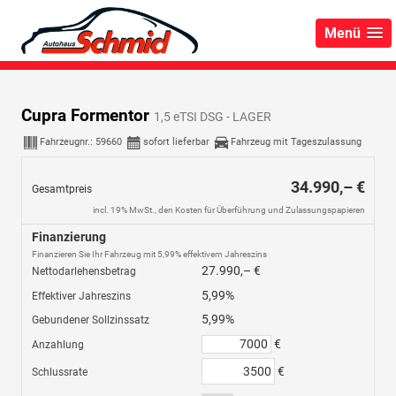
Menü
Cupra Formentor
1,5 eTSI DSG - LAGER
Fahrzeugnr.:
59660
sofort lieferbar
Fahrzeug mit Tageszulassung
34.990,– €
Gesamtpreis
incl. 19% MwSt., den Kosten für Überführung und Zulassungspapieren
Finanzierung
Finanzieren Sie Ihr Fahrzeug mit 5,99% effektivem Jahreszins
27.990,– €
Nettodarlehensbetrag
5,99%
Effektiver Jahreszins
5,99%
Gebundener Sollzinssatz
€
Anzahlung
€
Schlussrate