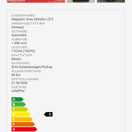
AUSSENFARBE
Magnetic Grau Metallic (S7)
INNENAUSSTATTUNG
Schwarz
GETRIEBE
Automatik
HUBRAUM
1.498 ccm
LEISTUNG
110 kW (150 PS)
KRAFTSTOFF
Benzin
KATEGORIE
SUV/Geländewagen/Pickup
KILOMETERSTAND
80 km
ERSTZULASSUNG
01.04.2026
ZUSTAND
unfallfrei