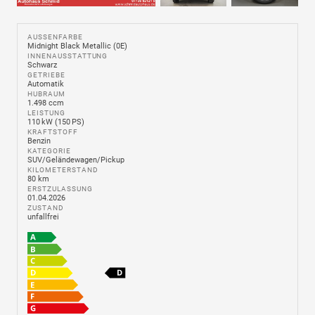
AUSSENFARBE
Midnight Black Metallic (0E)
INNENAUSSTATTUNG
Schwarz
GETRIEBE
Automatik
HUBRAUM
1.498 ccm
LEISTUNG
110 kW (150 PS)
KRAFTSTOFF
Benzin
KATEGORIE
SUV/Geländewagen/Pickup
KILOMETERSTAND
80 km
ERSTZULASSUNG
01.04.2026
ZUSTAND
unfallfrei