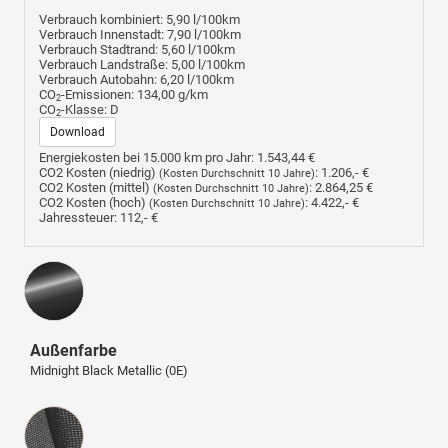
Verbrauch kombiniert:
5,90 l/100km
Verbrauch Innenstadt:
7,90 l/100km
Verbrauch Stadtrand:
5,60 l/100km
Verbrauch Landstraße:
5,00 l/100km
Verbrauch Autobahn:
6,20 l/100km
CO
-Emissionen:
134,00 g/km
2
CO
-Klasse:
D
2
Download
Energiekosten bei 15.000 km pro Jahr:
1.543,44 €
CO2 Kosten (niedrig)
:
1.206,- €
(Kosten Durchschnitt 10 Jahre)
CO2 Kosten (mittel)
:
2.864,25 €
(Kosten Durchschnitt 10 Jahre)
CO2 Kosten (hoch)
:
4.422,- €
(Kosten Durchschnitt 10 Jahre)
Jahressteuer:
112,- €
Außenfarbe
Midnight Black Metallic (0E)
Innenausstattung