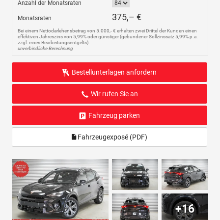
Anzahl der Monatsraten
375,– €
Monatsraten
Bei einem Nettodarlehensbetrag von 5.000,- € erhalten zwei Drittel der Kunden einen
effektiven Jahreszins von 5,99% oder günstiger (gebundener Sollzinssatz 5,99% p.a.
zzgl. eines Bearbeitungsentgelts).
unverbindliche Berechnung
Bestellunterlagen anfordern
Wir rufen Sie an
Fahrzeug parken
Fahrzeugexposé (PDF)
+16