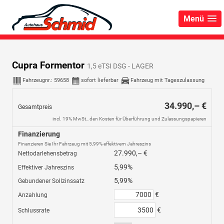
Menü
Cupra Formentor
1,5 eTSI DSG - LAGER
Fahrzeugnr.:
59658
sofort lieferbar
Fahrzeug mit Tageszulassung
34.990,– €
Gesamtpreis
incl. 19% MwSt., den Kosten für Überführung und Zulassungspapieren
Finanzierung
Finanzieren Sie Ihr Fahrzeug mit 5,99% effektivem Jahreszins
27.990,– €
Nettodarlehensbetrag
5,99%
Effektiver Jahreszins
5,99%
Gebundener Sollzinssatz
€
Anzahlung
€
Schlussrate