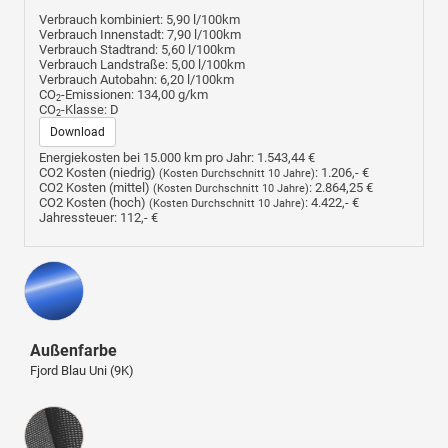
Verbrauch kombiniert:
5,90 l/100km
Verbrauch Innenstadt:
7,90 l/100km
Verbrauch Stadtrand:
5,60 l/100km
Verbrauch Landstraße:
5,00 l/100km
Verbrauch Autobahn:
6,20 l/100km
CO
-Emissionen:
134,00 g/km
2
CO
-Klasse:
D
2
Download
Energiekosten bei 15.000 km pro Jahr:
1.543,44 €
CO2 Kosten (niedrig)
:
1.206,- €
(Kosten Durchschnitt 10 Jahre)
CO2 Kosten (mittel)
:
2.864,25 €
(Kosten Durchschnitt 10 Jahre)
CO2 Kosten (hoch)
:
4.422,- €
(Kosten Durchschnitt 10 Jahre)
Jahressteuer:
112,- €
Außenfarbe
Fjord Blau Uni (9K)
Innenausstattung