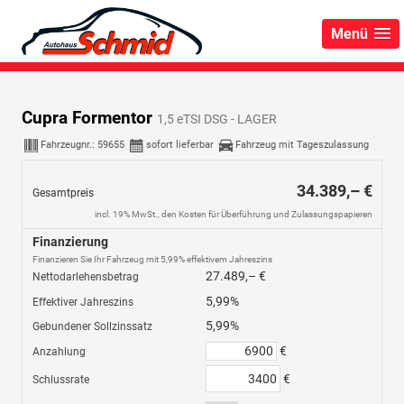
Menü
Cupra Formentor
1,5 eTSI DSG - LAGER
Fahrzeugnr.:
59655
sofort lieferbar
Fahrzeug mit Tageszulassung
34.389,– €
Gesamtpreis
incl. 19% MwSt., den Kosten für Überführung und Zulassungspapieren
Finanzierung
Finanzieren Sie Ihr Fahrzeug mit 5,99% effektivem Jahreszins
27.489,– €
Nettodarlehensbetrag
5,99%
Effektiver Jahreszins
5,99%
Gebundener Sollzinssatz
€
Anzahlung
€
Schlussrate