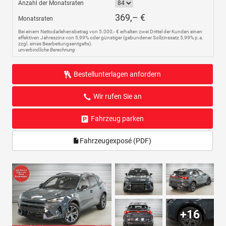
Anzahl der Monatsraten
369,– €
Monatsraten
Bei einem Nettodarlehensbetrag von 5.000,- € erhalten zwei Drittel der Kunden einen
effektiven Jahreszins von 5,99% oder günstiger (gebundener Sollzinssatz 5,99% p.a.
zzgl. eines Bearbeitungsentgelts).
unverbindliche Berechnung
Bestellunterlagen anfordern
Wir rufen Sie an
Fahrzeug parken
Fahrzeugexposé (PDF)
+16