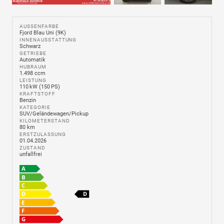
AUSSENFARBE
Fjord Blau Uni (9K)
INNENAUSSTATTUNG
Schwarz
GETRIEBE
Automatik
HUBRAUM
1.498 ccm
LEISTUNG
110 kW (150 PS)
KRAFTSTOFF
Benzin
KATEGORIE
SUV/Geländewagen/Pickup
KILOMETERSTAND
80 km
ERSTZULASSUNG
01.04.2026
ZUSTAND
unfallfrei