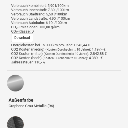
Verbrauch kombiniert:
5,90 l/100km
Verbrauch Innenstadt:
7,80 l/100km
Verbrauch Stadtrand:
5,50 l/100km
Verbrauch Landstraße:
4,90 l/100km
Verbrauch Autobahn:
6,10 l/100km
CO
-Emissionen:
133,00 g/km
2
CO
-Klasse:
D
2
Download
Energiekosten bei 15.000 km pro Jahr:
1.543,44 €
CO2 Kosten (niedrig)
:
1.197,- €
(Kosten Durchschnitt 10 Jahre)
CO2 Kosten (mittel)
:
2.842,88 €
(Kosten Durchschnitt 10 Jahre)
CO2 Kosten (hoch)
:
4.389,- €
(Kosten Durchschnitt 10 Jahre)
Jahressteuer:
110,- €
Außenfarbe
Graphene Grau Metallic (R6)
Innenausstattung