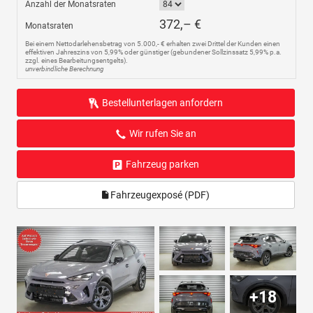
Anzahl der Monatsraten
372,– €
Monatsraten
Bei einem Nettodarlehensbetrag von 5.000,- € erhalten zwei Drittel der Kunden einen
effektiven Jahreszins von 5,99% oder günstiger (gebundener Sollzinssatz 5,99% p.a.
zzgl. eines Bearbeitungsentgelts).
unverbindliche Berechnung
Bestellunterlagen anfordern
Wir rufen Sie an
Fahrzeug parken
Fahrzeugexposé (PDF)
+18