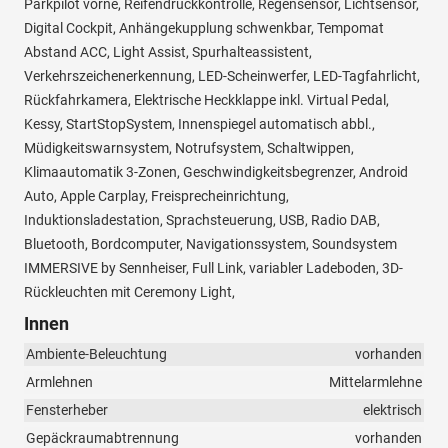
Parkpilot vorne, Reifendruckkontrolle, Regensensor, Lichtsensor,
Digital Cockpit, Anhängekupplung schwenkbar, Tempomat
Abstand ACC, Light Assist, Spurhalteassistent,
Verkehrszeichenerkennung, LED-Scheinwerfer, LED-Tagfahrlicht,
Rückfahrkamera, Elektrische Heckklappe inkl. Virtual Pedal,
Kessy, StartStopSystem, Innenspiegel automatisch abbl.,
Müdigkeitswarnsystem, Notrufsystem, Schaltwippen,
Klimaautomatik 3-Zonen, Geschwindigkeitsbegrenzer, Android
Auto, Apple Carplay, Freisprecheinrichtung,
Induktionsladestation, Sprachsteuerung, USB, Radio DAB,
Bluetooth, Bordcomputer, Navigationssystem, Soundsystem
IMMERSIVE by Sennheiser, Full Link, variabler Ladeboden, 3D-
Rückleuchten mit Ceremony Light,
Innen
Ambiente-Beleuchtung
vorhanden
Armlehnen
Mittelarmlehne
Fensterheber
elektrisch
Gepäckraumabtrennung
vorhanden