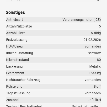
Sonstiges
Antriebsart
Verbrennungsmotor (ICE)
Anzahl Sitzplätze
5
Anzahl Türen
5-türig
Erstzulassung
01.02.2026
HU/AU neu
vorhanden
Innenausstattung
Schwarz
Kilometerstand
80
Lackierung
Metallic
Leergewicht
1544 kg
Nichtraucher-Fahrzeug
vorhanden
Polsterung
Stoff
Tageszulassung
vorhanden
Zustand
unfallfrei
Zustand, Beschaffenheit
Scheckheftgepflegt