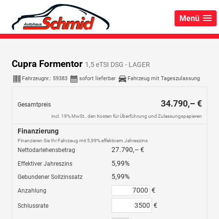
Menü
Cupra Formentor
1,5 eTSI DSG - LAGER
Fahrzeugnr.:
59383
sofort lieferbar
Fahrzeug mit Tageszulassung
34.790,– €
Gesamtpreis
incl. 19% MwSt., den Kosten für Überführung und Zulassungspapieren
Finanzierung
Finanzieren Sie Ihr Fahrzeug mit 5,99% effektivem Jahreszins
27.790,– €
Nettodarlehensbetrag
5,99%
Effektiver Jahreszins
5,99%
Gebundener Sollzinssatz
€
Anzahlung
€
Schlussrate