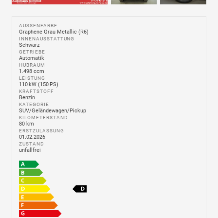
AUSSENFARBE
Graphene Grau Metallic (R6)
INNENAUSSTATTUNG
Schwarz
GETRIEBE
Automatik
HUBRAUM
1.498 ccm
LEISTUNG
110 kW (150 PS)
KRAFTSTOFF
Benzin
KATEGORIE
SUV/Geländewagen/Pickup
KILOMETERSTAND
80 km
ERSTZULASSUNG
01.02.2026
ZUSTAND
unfallfrei