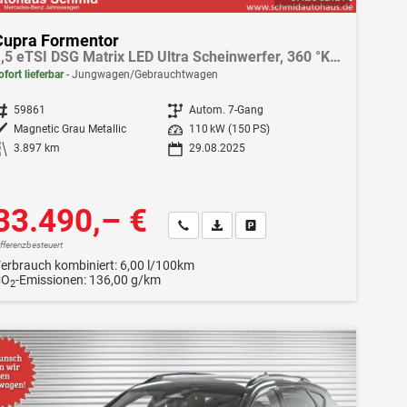
Cupra Formentor
1,5 eTSI DSG Matrix LED Ultra Scheinwerfer, 360 °Kamera
ofort lieferbar
Jungwagen/Gebrauchtwagen
ahrzeugnr.
59861
Getriebe
Autom. 7-Gang
Außenfarbe
Magnetic Grau Metallic
Leistung
110 kW (150 PS)
Kilometerstand
3.897 km
29.08.2025
33.490,– €
Wir rufen Sie an
Fahrzeugexposé (PDF)
Fahrzeug parken
ifferenzbesteuert
erbrauch kombiniert:
6,00 l/100km
CO
-Emissionen:
136,00 g/km
2