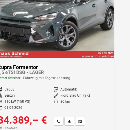
Cupra Formentor
,5 eTSI DSG - LAGER
ofort lieferbar
Fahrzeug mit Tageszulassung
ahrzeugnr.
59653
Getriebe
Automatik
Kraftstoff
Benzin
Außenfarbe
Fjord Blau Uni (9K)
istung
110 kW (150 PS)
Kilometerstand
80 km
01.04.2026
34.389,– €
Wir rufen Sie an
Fahrzeugexposé (PDF)
Fahrzeug parken
ncl. 19% MwSt.