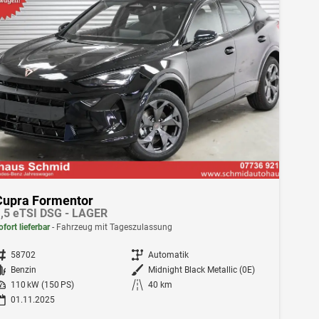
Cupra Formentor
,5 eTSI DSG - LAGER
ofort lieferbar
Fahrzeug mit Tageszulassung
ahrzeugnr.
58702
Getriebe
Automatik
Kraftstoff
Benzin
Außenfarbe
Midnight Black Metallic (0E)
istung
110 kW (150 PS)
Kilometerstand
40 km
01.11.2025