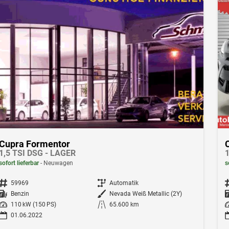
Cupra Formentor
1,5 TSI DSG - LAGER
1
sofort lieferbar
Neuwagen
s
Fahrzeugnr.
59969
Getriebe
Automatik
F
Kraftstoff
Benzin
Außenfarbe
Nevada Weiß Metallic (2Y)
Leistung
110 kW (150 PS)
Kilometerstand
65.600 km
Le
01.06.2022