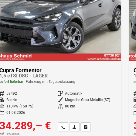
Cupra Formentor
1,5 eTSI DSG - LAGER
1
sofort lieferbar
Fahrzeug mit Tageszulassung
s
Fahrzeugnr.
59492
Getriebe
Automatik
F
Kraftstoff
Benzin
Außenfarbe
Magnetic Grau Metallic (S7)
Leistung
110 kW (150 PS)
Kilometerstand
80 km
Le
01.03.2026
34.289,– €
Wir rufen Sie an
Fahrzeugexposé (PDF)
Fahrzeug parken
incl. 19% MwSt.
i