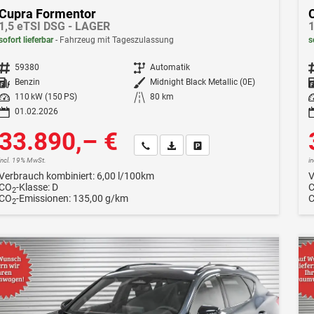
Cupra Formentor
1,5 eTSI DSG - LAGER
1
sofort lieferbar
Fahrzeug mit Tageszulassung
s
Fahrzeugnr.
59380
Getriebe
Automatik
F
Kraftstoff
Benzin
Außenfarbe
Midnight Black Metallic (0E)
Leistung
110 kW (150 PS)
Kilometerstand
80 km
Le
01.02.2026
33.890,– €
Wir rufen Sie an
Fahrzeugexposé (PDF)
Fahrzeug parken
incl. 19% MwSt.
i
Verbrauch kombiniert:
6,00 l/100km
V
CO
-Klasse:
D
2
CO
-Emissionen:
135,00 g/km
2