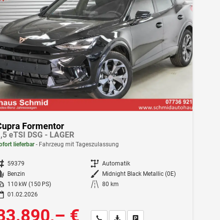
Cupra Formentor
,5 eTSI DSG - LAGER
ofort lieferbar
Fahrzeug mit Tageszulassung
ahrzeugnr.
59379
Getriebe
Automatik
Kraftstoff
Benzin
Außenfarbe
Midnight Black Metallic (0E)
istung
110 kW (150 PS)
Kilometerstand
80 km
01.02.2026
33.890,– €
Wir rufen Sie an
Fahrzeugexposé (PDF)
Fahrzeug parken