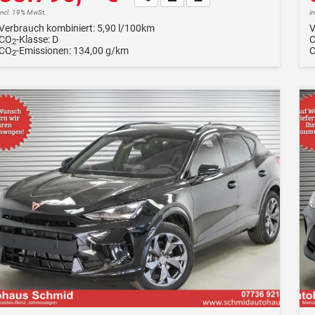
incl. 19% MwSt.
i
Verbrauch kombiniert:
5,90 l/100km
V
CO
-Klasse:
D
2
CO
-Emissionen:
134,00 g/km
2