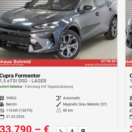
Cupra Formentor
1,5 eTSI DSG - LAGER
1
sofort lieferbar
Fahrzeug mit Tageszulassung
s
Fahrzeugnr.
59802
Getriebe
Automatik
F
Kraftstoff
Benzin
Außenfarbe
Magnetic Grau Metallic (S7)
Leistung
110 kW (150 PS)
Kilometerstand
80 km
Le
01.03.2026
33.790,– €
Wir rufen Sie an
Fahrzeugexposé (PDF)
Fahrzeug parken