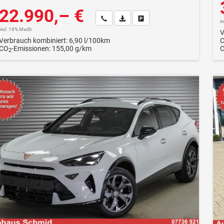
22.990,– €
Wir rufen Sie an
Fahrzeugexposé (PDF)
Fahrzeug parken
i
incl. 19% MwSt.
V
Verbrauch kombiniert:
6,90 l/100km
CO
-Emissionen:
155,00 g/km
2