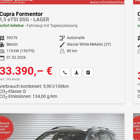
Cupra Formentor
1,5 eTSI DSG - LAGER
sofort lieferbar
Fahrzeug mit Tageszulassung
s
Fahrzeugnr.
59376
Getriebe
Automatik
F
Kraftstoff
Benzin
Außenfarbe
Glacial White Metallic (2Y)
Leistung
110 kW (150 PS)
Kilometerstand
80 km
01.02.2026
33.390,– €
Wir rufen Sie an
Fahrzeugexposé (PDF)
Fahrzeug parken
incl. 19% MwSt.
D
Verbrauch kombiniert:
5,90 l/100km
CO
-Klasse:
D
V
2
CO
-Emissionen:
134,00 g/km
2