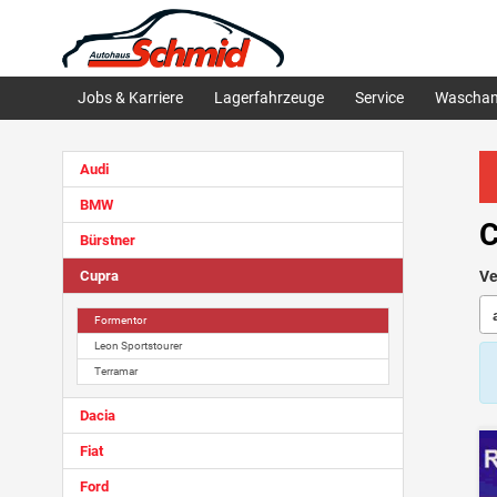
Jobs & Karriere
Lagerfahrzeuge
Service
Waschan
Audi
BMW
C
Bürstner
Cupra
Ve
Formentor
Leon Sportstourer
Terramar
Dacia
Fiat
Ford