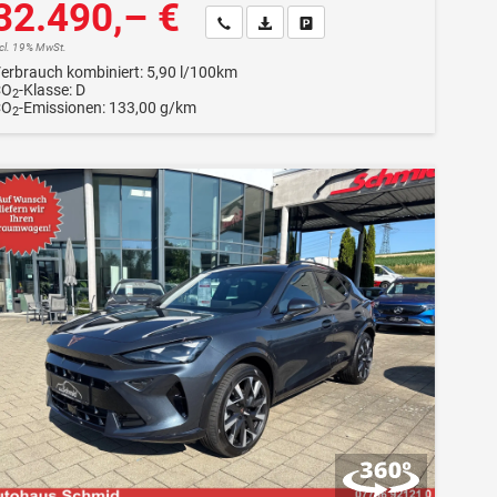
32.490,– €
Wir rufen Sie an
Fahrzeugexposé (PDF)
Fahrzeug parken
ncl. 19% MwSt.
erbrauch kombiniert:
5,90 l/100km
CO
-Klasse:
D
2
CO
-Emissionen:
133,00 g/km
2