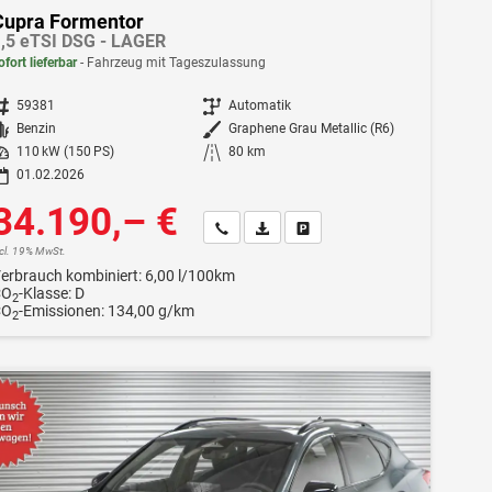
Cupra Formentor
,5 eTSI DSG - LAGER
ofort lieferbar
Fahrzeug mit Tageszulassung
ahrzeugnr.
59381
Getriebe
Automatik
Kraftstoff
Benzin
Außenfarbe
Graphene Grau Metallic (R6)
istung
110 kW (150 PS)
Kilometerstand
80 km
01.02.2026
34.190,– €
Wir rufen Sie an
Fahrzeugexposé (PDF)
Fahrzeug parken
ncl. 19% MwSt.
erbrauch kombiniert:
6,00 l/100km
CO
-Klasse:
D
2
CO
-Emissionen:
134,00 g/km
2