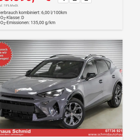
ncl. 19% MwSt.
erbrauch kombiniert:
6,00 l/100km
CO
-Klasse:
D
2
CO
-Emissionen:
135,00 g/km
2