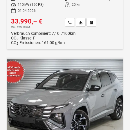
Leistung
110 kW (150 PS)
Kilometerstand
20 km
01.04.2026
33.990,– €
Wir rufen Sie an
Fahrzeugexposé (PDF)
Fahrzeug parken
incl. 19% MwSt.
Verbrauch kombiniert:
7,10 l/100km
CO
-Klasse:
F
2
CO
-Emissionen:
161,00 g/km
2