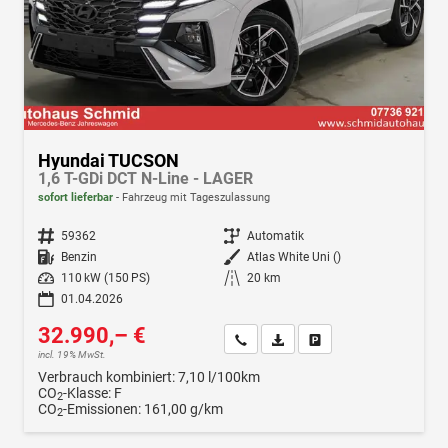
Hyundai TUCSON
1,6 T-GDi DCT N-Line - LAGER
sofort lieferbar
Fahrzeug mit Tageszulassung
Fahrzeugnr.
59362
Getriebe
Automatik
Kraftstoff
Benzin
Außenfarbe
Atlas White Uni ()
Leistung
110 kW (150 PS)
Kilometerstand
20 km
01.04.2026
32.990,– €
Wir rufen Sie an
Fahrzeugexposé (PDF)
Fahrzeug parken
incl. 19% MwSt.
Verbrauch kombiniert:
7,10 l/100km
CO
-Klasse:
F
2
CO
-Emissionen:
161,00 g/km
2