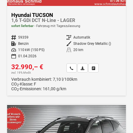
Hyundai TUCSON
1,6 T-GDi DCT N-Line - LAGER
sofort lieferbar
Fahrzeug mit Tageszulassung
Fahrzeugnr.
59359
Getriebe
Automatik
Kraftstoff
Benzin
Außenfarbe
Shadow Grey Metallic ()
Leistung
110 kW (150 PS)
Kilometerstand
20 km
01.04.2026
32.990,– €
Wir rufen Sie an
Fahrzeugexposé (PDF)
Fahrzeug parken
incl. 19% MwSt.
Verbrauch kombiniert:
7,10 l/100km
CO
-Klasse:
F
2
CO
-Emissionen:
161,00 g/km
2