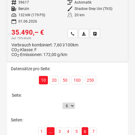
Fahrzeugnr.
59617
Getriebe
Automatik
Kraftstoff
Benzin
Außenfarbe
Shadow Grey Uni (TKG)
Leistung
132 kW (179 PS)
Kilometerstand
20 km
01.06.2026
35.490,– €
Wir rufen Sie an
Fahrzeugexposé (PDF)
Fahrzeug parken
incl. 19% MwSt.
Verbrauch kombiniert:
7,60 l/100km
CO
-Klasse:
F
2
CO
-Emissionen:
172,00 g/km
2
Datensätze pro Seite:
10
20
50
100
250
Seite:
Seiten:
1
...
3
4
5
6
7