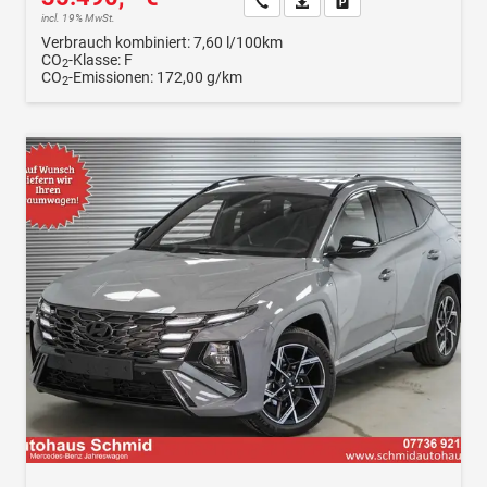
Wir rufen Sie an
Fahrzeugexposé (PDF)
Fahrzeug parken
incl. 19% MwSt.
Verbrauch kombiniert:
7,60 l/100km
CO
-Klasse:
F
2
CO
-Emissionen:
172,00 g/km
2