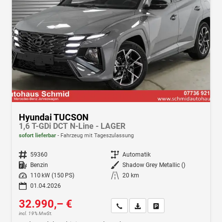
Hyundai TUCSON
1,6 T-GDi DCT N-Line - LAGER
sofort lieferbar
Fahrzeug mit Tageszulassung
Fahrzeugnr.
59360
Getriebe
Automatik
Kraftstoff
Benzin
Außenfarbe
Shadow Grey Metallic ()
Leistung
110 kW (150 PS)
Kilometerstand
20 km
01.04.2026
32.990,– €
Wir rufen Sie an
Fahrzeugexposé (PDF)
Fahrzeug parken
incl. 19% MwSt.