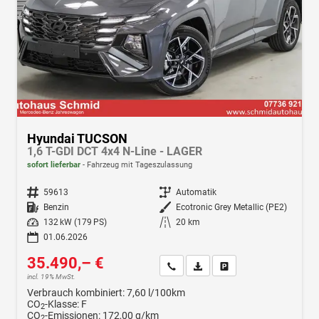
Hyundai TUCSON
1,6 T-GDI DCT 4x4 N-Line - LAGER
sofort lieferbar
Fahrzeug mit Tageszulassung
Fahrzeugnr.
59613
Getriebe
Automatik
Kraftstoff
Benzin
Außenfarbe
Ecotronic Grey Metallic (PE2)
Leistung
132 kW (179 PS)
Kilometerstand
20 km
01.06.2026
35.490,– €
Wir rufen Sie an
Fahrzeugexposé (PDF)
Fahrzeug parken
incl. 19% MwSt.
Verbrauch kombiniert:
7,60 l/100km
CO
-Klasse:
F
2
CO
-Emissionen:
172,00 g/km
2