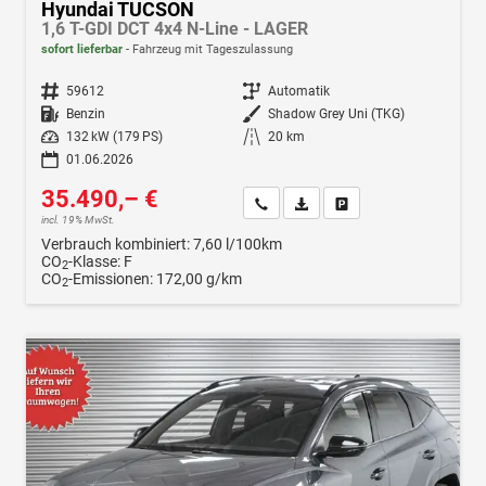
Hyundai TUCSON
1,6 T-GDI DCT 4x4 N-Line - LAGER
sofort lieferbar
Fahrzeug mit Tageszulassung
Fahrzeugnr.
59612
Getriebe
Automatik
Kraftstoff
Benzin
Außenfarbe
Shadow Grey Uni (TKG)
Leistung
132 kW (179 PS)
Kilometerstand
20 km
01.06.2026
35.490,– €
Wir rufen Sie an
Fahrzeugexposé (PDF)
Fahrzeug parken
incl. 19% MwSt.
Verbrauch kombiniert:
7,60 l/100km
CO
-Klasse:
F
2
CO
-Emissionen:
172,00 g/km
2