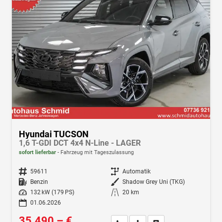
Hyundai TUCSON
1,6 T-GDI DCT 4x4 N-Line - LAGER
sofort lieferbar
Fahrzeug mit Tageszulassung
Fahrzeugnr.
59611
Getriebe
Automatik
Kraftstoff
Benzin
Außenfarbe
Shadow Grey Uni (TKG)
Leistung
132 kW (179 PS)
Kilometerstand
20 km
01.06.2026
35.490,– €