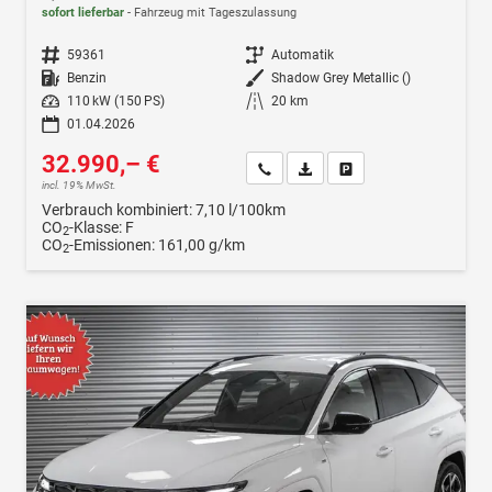
sofort lieferbar
Fahrzeug mit Tageszulassung
Fahrzeugnr.
59361
Getriebe
Automatik
Kraftstoff
Benzin
Außenfarbe
Shadow Grey Metallic ()
Leistung
110 kW (150 PS)
Kilometerstand
20 km
01.04.2026
32.990,– €
Wir rufen Sie an
Fahrzeugexposé (PDF)
Fahrzeug parken
incl. 19% MwSt.
Verbrauch kombiniert:
7,10 l/100km
CO
-Klasse:
F
2
CO
-Emissionen:
161,00 g/km
2