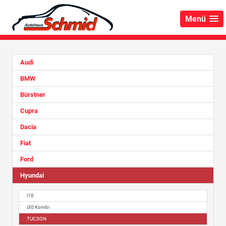
Menü
Audi
BMW
Bürstner
Cupra
Dacia
Fiat
Ford
Hyundai
i10
i30 Kombi
TUCSON