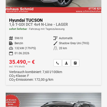
Hyundai TUCSON
1,6 T-GDI DCT 4x4 N-Line - LAGER
sofort lieferbar
Fahrzeug mit Tageszulassung
Fahrzeugnr.
59610
Getriebe
Automatik
Kraftstoff
Benzin
Außenfarbe
Shadow Grey Uni (TKG)
Leistung
132 kW (179 PS)
Kilometerstand
20 km
01.06.2026
35.490,– €
Wir rufen Sie an
Fahrzeugexposé (PDF)
Fahrzeug parken
incl. 19% MwSt.
Verbrauch kombiniert:
7,60 l/100km
CO
-Klasse:
F
2
CO
-Emissionen:
172,00 g/km
2