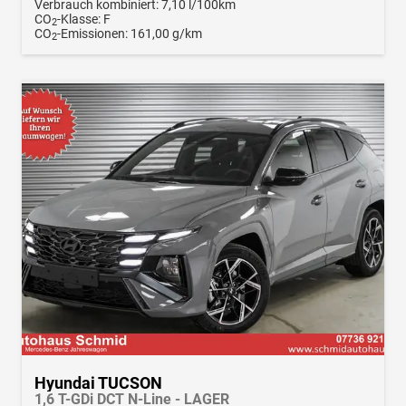
Verbrauch kombiniert:
7,10 l/100km
CO
-Klasse:
F
2
CO
-Emissionen:
161,00 g/km
2
Hyundai TUCSON
1,6 T-GDi DCT N-Line - LAGER