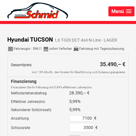
Menü
Hyundai TUCSON
1,6 T-GDI DCT 4x4 N-Line - LAGER
Fahrzeugnr.:
59611
sofort lieferbar
Fahrzeug mit Tageszulassung
35.490,– €
Gesamtpreis
incl. 19% MwSt., den Kosten für Überführung und Zulassungspapieren
Finanzierung
Finanzieren Sie Ihr Fahrzeug mit 5,99% effektivem Jahreszins
28.390,– €
Nettodarlehensbetrag
5,99%
Effektiver Jahreszins
5,99%
Gebundener Sollzinssatz
€
Anzahlung
€
Schlussrate