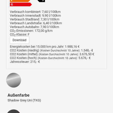
Verbrauch kombiniert:
7,60 l/100km
Verbrauch Innenstadt:
9,90 l/100km
Verbrauch Stadtrand:
7,30 l/100km
Verbrauch Landstraße:
6,40 l/100km
Verbrauch Autobahn:
7,90 l/100km
CO
-Emissionen:
172,00 g/km
2
CO
-Klasse:
F
2
Download
Energiekosten bei 15.000 km pro Jahr:
1.988,16 €
CO2 Kosten (niedrig)
:
1.548,- €
(Kosten Durchschnitt 10 Jahre)
CO2 Kosten (mittel)
:
3.676,50 €
(Kosten Durchschnitt 10 Jahre)
CO2 Kosten (hoch)
:
5.676,- €
(Kosten Durchschnitt 10 Jahre)
Jahressteuer:
215,- €
Außenfarbe
Shadow Grey Uni (TKG)
Innenausstattung