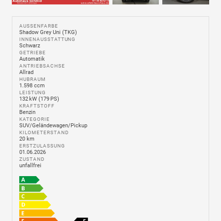
AUSSENFARBE
Shadow Grey Uni (TKG)
INNENAUSSTATTUNG
Schwarz
GETRIEBE
Automatik
ANTRIEBSACHSE
Allrad
HUBRAUM
1.598 ccm
LEISTUNG
132 kW (179 PS)
KRAFTSTOFF
Benzin
KATEGORIE
SUV/Geländewagen/Pickup
KILOMETERSTAND
20 km
ERSTZULASSUNG
01.06.2026
ZUSTAND
unfallfrei