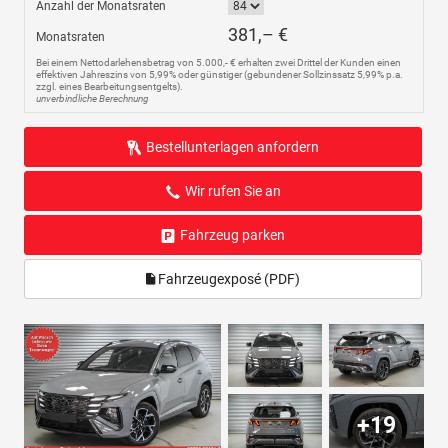
Anzahl der Monatsraten
381,– €
Monatsraten
Bei einem Nettodarlehensbetrag von 5.000,- € erhalten zwei Drittel der Kunden einen
effektiven Jahreszins von 5,99% oder günstiger (gebundener Sollzinssatz 5,99% p.a.
zzgl. eines Bearbeitungsentgelts).
unverbindliche Berechnung
Bestellunterlagen anfordern
Wir rufen Sie an
Fahrzeug parken
Fahrzeugexposé (PDF)
+19