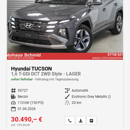
Hyundai TUCSON
1,6 T-GDi DCT 2WD Style - LAGER
sofort lieferbar
Fahrzeug mit Tageszulassung
Fahrzeugnr.
59727
Getriebe
Automatik
Kraftstoff
Benzin
Außenfarbe
Ecotronic Grey Metallic ()
Leistung
110 kW (150 PS)
Kilometerstand
20 km
01.06.2026
30.490,– €
Wir rufen Sie an
Fahrzeugexposé (PDF)
Fahrzeug parken
incl. 19% MwSt.