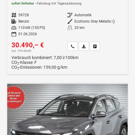
sofort lieferbar
Fahrzeug mit Tageszulassung
Fahrzeugnr.
59728
Getriebe
Automatik
Kraftstoff
Benzin
Außenfarbe
Ecotronic Grey Metallic ()
Leistung
110 kW (150 PS)
Kilometerstand
20 km
01.06.2026
30.490,– €
Wir rufen Sie an
Fahrzeugexposé (PDF)
Fahrzeug parken
incl. 19% MwSt.
Verbrauch kombiniert:
7,00 l/100km
CO
-Klasse:
F
2
CO
-Emissionen:
159,00 g/km
2