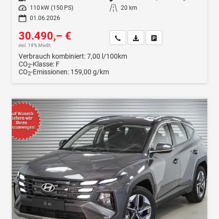
Leistung
110 kW (150 PS)
Kilometerstand
20 km
01.06.2026
30.490,– €
Wir rufen Sie an
Fahrzeugexposé (PDF)
Fahrzeug parken
incl. 19% MwSt.
Verbrauch kombiniert:
7,00 l/100km
CO
-Klasse:
F
2
CO
-Emissionen:
159,00 g/km
2