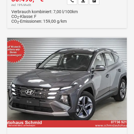
Wir rufen Sie an
Fahrzeugexposé (PDF)
Fahrzeug parken
incl. 19% MwSt.
Verbrauch kombiniert:
7,00 l/100km
CO
-Klasse:
F
2
CO
-Emissionen:
159,00 g/km
2