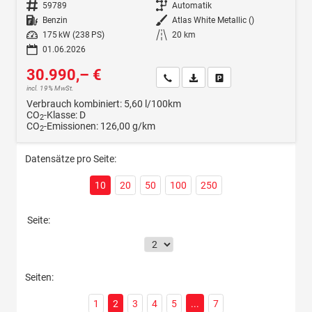
Fahrzeugnr.
59789
Getriebe
Automatik
Kraftstoff
Benzin
Außenfarbe
Atlas White Metallic ()
Leistung
175 kW (238 PS)
Kilometerstand
20 km
01.06.2026
30.990,– €
Wir rufen Sie an
Fahrzeugexposé (PDF)
Fahrzeug parken
incl. 19% MwSt.
Verbrauch kombiniert:
5,60 l/100km
CO
-Klasse:
D
2
CO
-Emissionen:
126,00 g/km
2
Datensätze pro Seite:
10
20
50
100
250
Seite:
Seiten:
1
2
3
4
5
...
7