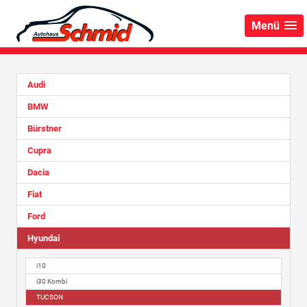
Menü
Audi
BMW
Bürstner
Cupra
Dacia
Fiat
Ford
Hyundai
i10
i30 Kombi
TUCSON