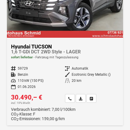
Hyundai TUCSON
1,6 T-GDi DCT 2WD Style - LAGER
sofort lieferbar
Fahrzeug mit Tageszulassung
Fahrzeugnr.
59729
Getriebe
Automatik
Kraftstoff
Benzin
Außenfarbe
Ecotronic Grey Metallic ()
Leistung
110 kW (150 PS)
Kilometerstand
20 km
01.06.2026
30.490,– €
Wir rufen Sie an
Fahrzeugexposé (PDF)
Fahrzeug parken
incl. 19% MwSt.
Verbrauch kombiniert:
7,00 l/100km
CO
-Klasse:
F
2
CO
-Emissionen:
159,00 g/km
2