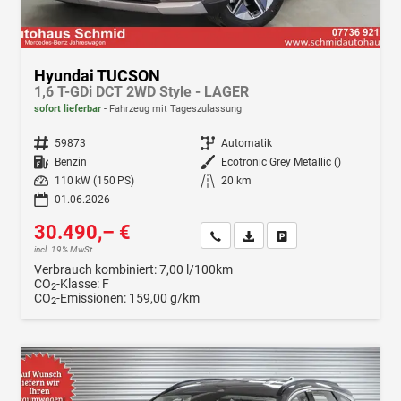
Hyundai TUCSON
1,6 T-GDi DCT 2WD Style - LAGER
sofort lieferbar
Fahrzeug mit Tageszulassung
Fahrzeugnr.
59873
Getriebe
Automatik
Kraftstoff
Benzin
Außenfarbe
Ecotronic Grey Metallic ()
Leistung
110 kW (150 PS)
Kilometerstand
20 km
01.06.2026
30.490,– €
Wir rufen Sie an
Fahrzeugexposé (PDF)
Fahrzeug parken
incl. 19% MwSt.
Verbrauch kombiniert:
7,00 l/100km
CO
-Klasse:
F
2
CO
-Emissionen:
159,00 g/km
2