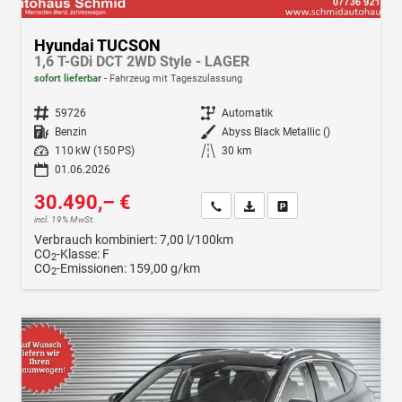
Hyundai TUCSON
1,6 T-GDi DCT 2WD Style - LAGER
sofort lieferbar
Fahrzeug mit Tageszulassung
Fahrzeugnr.
59726
Getriebe
Automatik
Kraftstoff
Benzin
Außenfarbe
Abyss Black Metallic ()
Leistung
110 kW (150 PS)
Kilometerstand
30 km
01.06.2026
30.490,– €
Wir rufen Sie an
Fahrzeugexposé (PDF)
Fahrzeug parken
incl. 19% MwSt.
Verbrauch kombiniert:
7,00 l/100km
CO
-Klasse:
F
2
CO
-Emissionen:
159,00 g/km
2