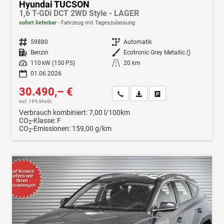
Hyundai TUCSON
1,6 T-GDi DCT 2WD Style - LAGER
sofort lieferbar
Fahrzeug mit Tageszulassung
Fahrzeugnr.
59880
Getriebe
Automatik
Kraftstoff
Benzin
Außenfarbe
Ecotronic Grey Metallic ()
Leistung
110 kW (150 PS)
Kilometerstand
20 km
01.06.2026
30.490,– €
Wir rufen Sie an
Fahrzeugexposé (PDF)
Fahrzeug parken
incl. 19% MwSt.
Verbrauch kombiniert:
7,00 l/100km
CO
-Klasse:
F
2
CO
-Emissionen:
159,00 g/km
2