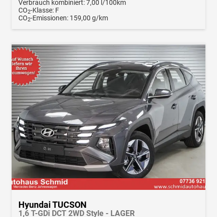
Verbrauch kombiniert:
7,00 l/100km
CO
-Klasse:
F
2
CO
-Emissionen:
159,00 g/km
2
Hyundai TUCSON
1,6 T-GDi DCT 2WD Style - LAGER