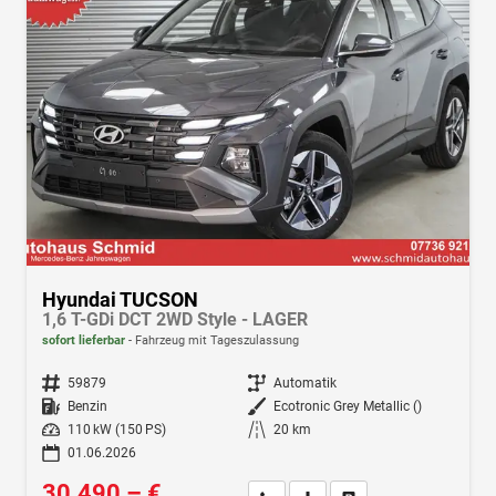
Hyundai TUCSON
1,6 T-GDi DCT 2WD Style - LAGER
sofort lieferbar
Fahrzeug mit Tageszulassung
Fahrzeugnr.
59879
Getriebe
Automatik
Kraftstoff
Benzin
Außenfarbe
Ecotronic Grey Metallic ()
Leistung
110 kW (150 PS)
Kilometerstand
20 km
01.06.2026
30.490,– €