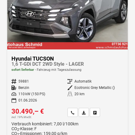
Hyundai TUCSON
1,6 T-GDi DCT 2WD Style - LAGER
sofort lieferbar
Fahrzeug mit Tageszulassung
Fahrzeugnr.
59881
Getriebe
Automatik
Kraftstoff
Benzin
Außenfarbe
Ecotronic Grey Metallic ()
Leistung
110 kW (150 PS)
Kilometerstand
20 km
01.06.2026
30.490,– €
Wir rufen Sie an
Fahrzeugexposé (PDF)
Fahrzeug parken
incl. 19% MwSt.
Verbrauch kombiniert:
7,00 l/100km
CO
-Klasse:
F
2
CO
-Emissionen:
159,00 g/km
2