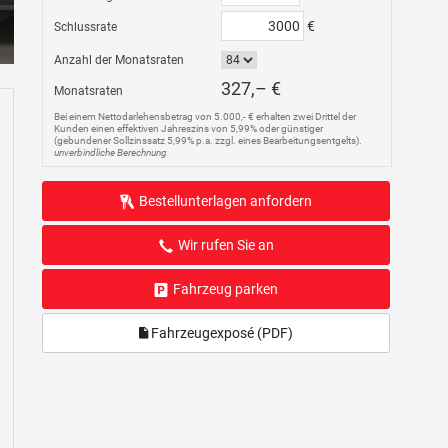
€
Schlussrate
Anzahl der Monatsraten
327,– €
Monatsraten
Bei einem Nettodarlehensbetrag von 5.000,- € erhalten zwei Drittel der
Kunden einen effektiven Jahreszins von 5,99% oder günstiger
(gebundener Sollzinssatz 5,99% p.a. zzgl. eines Bearbeitungsentgelts).
unverbindliche Berechnung
Bestellunterlagen anfordern
Wir rufen Sie an
Fahrzeug parken
Fahrzeugexposé (PDF)