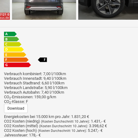
Verbrauch kombiniert:
7,00 l/100km
Verbrauch Innenstadt:
9,40 l/100km
Verbrauch Stadtrand:
6,60 l/100km
Verbrauch Landstraße:
5,90 l/100km
Verbrauch Autobahn:
7,40 l/100km
CO
-Emissionen:
159,00 g/km
2
CO
-Klasse:
F
2
Download
Energiekosten bei 15.000 km pro Jahr:
1.831,20 €
CO2 Kosten (niedrig)
:
1.431,- €
(Kosten Durchschnitt 10 Jahre)
CO2 Kosten (mittel)
:
3.398,62 €
(Kosten Durchschnitt 10 Jahre)
CO2 Kosten (hoch)
:
5.247,- €
(Kosten Durchschnitt 10 Jahre)
Jahressteuer:
178,- €