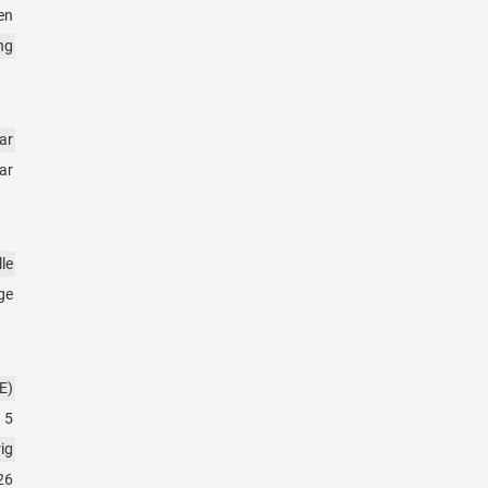
en
ng
ar
ar
le
ge
E)
5
rig
26