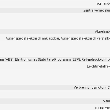
vorhand
Zentralverriegelu
Abnehmb
Außenspiegel elektrisch anklappbar, Außenspiegel elektrisch verstellb
em (ABS), Elektronisches Stabilitäts-Programm (ESP), Reifendruckkontrol
Leichtmetallfel
Verbrennungsmotor (IC
5-tü
01.06.20