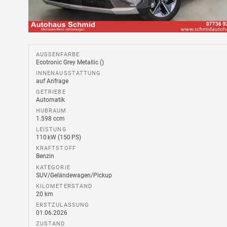
AUSSENFARBE
Ecotronic Grey Metallic ()
INNENAUSSTATTUNG
auf Anfrage
GETRIEBE
Automatik
HUBRAUM
1.598 ccm
LEISTUNG
110 kW (150 PS)
KRAFTSTOFF
Benzin
KATEGORIE
SUV/Geländewagen/Pickup
KILOMETERSTAND
20 km
ERSTZULASSUNG
01.06.2026
ZUSTAND