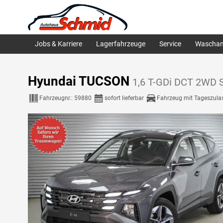
Jobs & Karriere
Lagerfahrzeuge
Service
Waschan
Hyundai TUCSON
1,6 T-GDi DCT 2WD S
Fahrzeugnr.:
59880
sofort lieferbar
Fahrzeug mit Tageszula