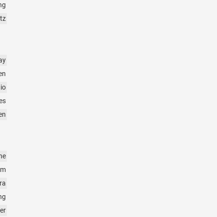
ng
tz
ay
en
io
es
en
ne
em
ra
ng
er