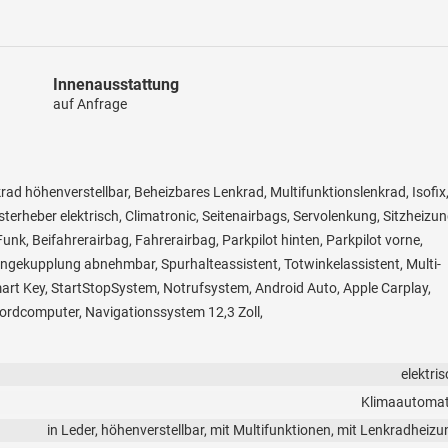
Innenausstattung
auf Anfrage
krad höhenverstellbar, Beheizbares Lenkrad, Multifunktionslenkrad, Isofix
sterheber elektrisch, Climatronic, Seitenairbags, Servolenkung, Sitzheizu
nk, Beifahrerairbag, Fahrerairbag, Parkpilot hinten, Parkpilot vorne,
ängekupplung abnehmbar, Spurhalteassistent, Totwinkelassistent, Multi-
rt Key, StartStopSystem, Notrufsystem, Android Auto, Apple Carplay,
Bordcomputer, Navigationssystem 12,3 Zoll,
elektri
Klimaautomat
in Leder, höhenverstellbar, mit Multifunktionen, mit Lenkradheizu