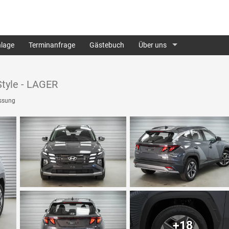
lage
Terminanfrage
Gästebuch
Über uns
tyle - LAGER
ssung
+18