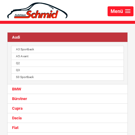
Menü
Audi
A3 Sportback
A5 Avant
Q2
Q3
S3 Sportback
BMW
Bürstner
Cupra
Dacia
Fiat