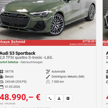
Audi S3 Sportback
2,0 TFSI quattro S-tronic -LAG.
2
sofort lieferbar
Gebrauchtwagen
s
Fahrzeugnr.
59778
Getriebe
Automatik
F
Kraftstoff
Benzin
Außenfarbe
Distriktgrün Metallic (M4)
Leistung
245 kW (333 PS)
Kilometerstand
7.500 km
Le
01.03.2026
48.990,– €
Wir rufen Sie an
Fahrzeugexposé (PDF)
Fahrzeug parken
incl. 19% MwSt.
i