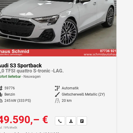
Audi S3 Sportback
,0 TFSI quattro S-tronic -LAG.
ofort lieferbar
Neuwagen
ahrzeugnr.
59776
Getriebe
Automatik
Kraftstoff
Benzin
Außenfarbe
Gletscherweiß Metallic (2Y)
istung
245 kW (333 PS)
Kilometerstand
20 km
49.590,– €
Wir rufen Sie an
Fahrzeugexposé (PDF)
Fahrzeug parken
ncl. 19% MwSt.