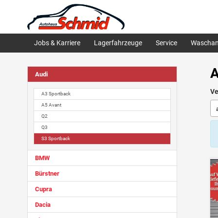
Jobs & Karriere
Lagerfahrzeuge
Service
Waschan
A
Audi
Ve
A3 Sportback
A5 Avant
Q2
Q3
S3 Sportback
BMW
Bürstner
Cupra
Dacia