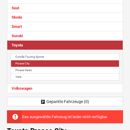
Seat
Skoda
Smart
Suzuki
Toyota
Corolla Touring Sports
Proace City
Proace Verso
Yaris
Volkswagen
Geparkte Fahrzeuge (
0
)
Das ausgewählte Fahrzeug ist leider nicht verfügbar.