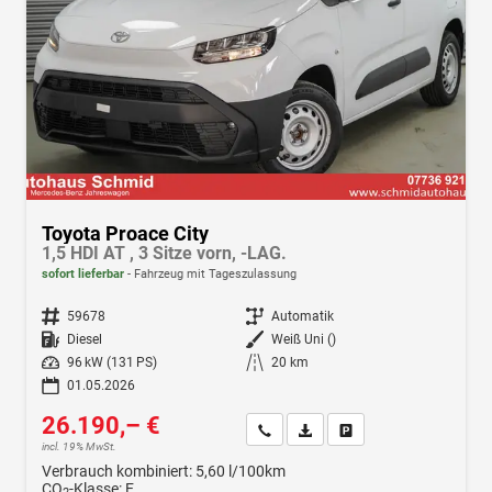
Toyota Proace City
1,5 HDI AT , 3 Sitze vorn, -LAG.
sofort lieferbar
Fahrzeug mit Tageszulassung
Fahrzeugnr.
59678
Getriebe
Automatik
Kraftstoff
Diesel
Außenfarbe
Weiß Uni ()
Leistung
96 kW (131 PS)
Kilometerstand
20 km
01.05.2026
26.190,– €
Wir rufen Sie an
Fahrzeugexposé (PDF)
Fahrzeug parken
incl. 19% MwSt.
Verbrauch kombiniert:
5,60 l/100km
CO
-Klasse:
E