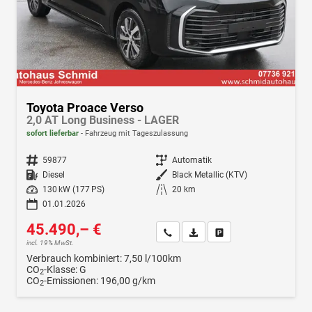
Toyota Proace Verso
2,0 AT Long Business - LAGER
sofort lieferbar
Fahrzeug mit Tageszulassung
Fahrzeugnr.
59877
Getriebe
Automatik
Kraftstoff
Diesel
Außenfarbe
Black Metallic (KTV)
Leistung
130 kW (177 PS)
Kilometerstand
20 km
01.01.2026
45.490,– €
Wir rufen Sie an
Fahrzeugexposé (PDF)
Fahrzeug parken
incl. 19% MwSt.
Verbrauch kombiniert:
7,50 l/100km
CO
-Klasse:
G
2
CO
-Emissionen:
196,00 g/km
2