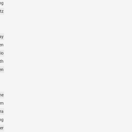
ng
tz
ay
en
io
th
en
ne
em
ra
ng
er