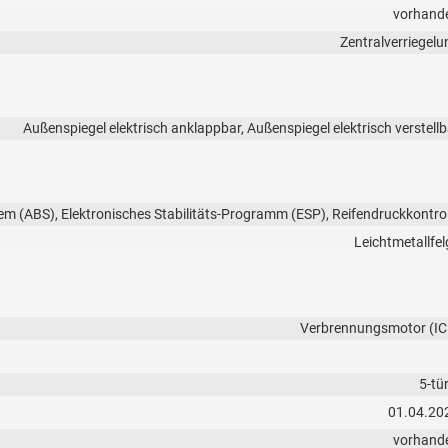
vorhand
Zentralverriegelu
Außenspiegel elektrisch anklappbar, Außenspiegel elektrisch verstellb
em (ABS), Elektronisches Stabilitäts-Programm (ESP), Reifendruckkontrol
Leichtmetallfel
Verbrennungsmotor (IC
5-tü
01.04.20
vorhand