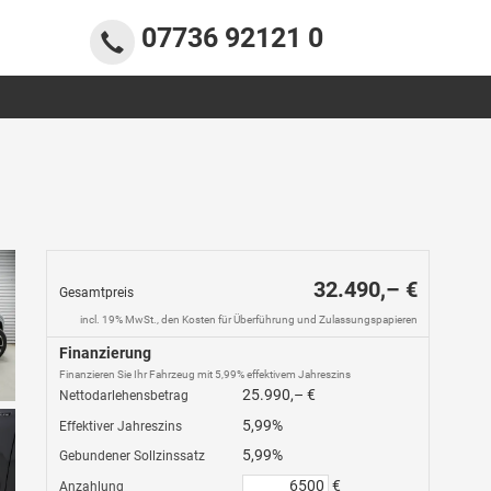
07736 92121 0
32.490,– €
Gesamtpreis
incl. 19% MwSt., den Kosten für Überführung und Zulassungspapieren
Finanzierung
Finanzieren Sie Ihr Fahrzeug mit 5,99% effektivem Jahreszins
25.990,– €
Nettodarlehensbetrag
5,99%
Effektiver Jahreszins
5,99%
Gebundener Sollzinssatz
€
Anzahlung