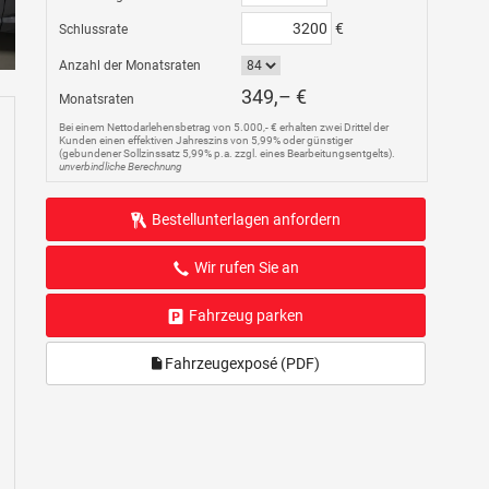
€
Schlussrate
Anzahl der Monatsraten
349,– €
Monatsraten
Bei einem Nettodarlehensbetrag von 5.000,- € erhalten zwei Drittel der
Kunden einen effektiven Jahreszins von 5,99% oder günstiger
(gebundener Sollzinssatz 5,99% p.a. zzgl. eines Bearbeitungsentgelts).
unverbindliche Berechnung
Bestellunterlagen anfordern
Wir rufen Sie an
Fahrzeug parken
Fahrzeugexposé (PDF)