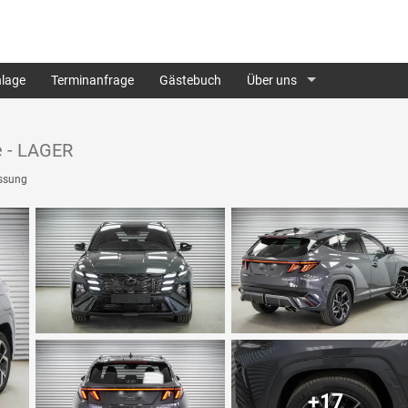
lage
Terminanfrage
Gästebuch
Über uns
e - LAGER
ssung
+17