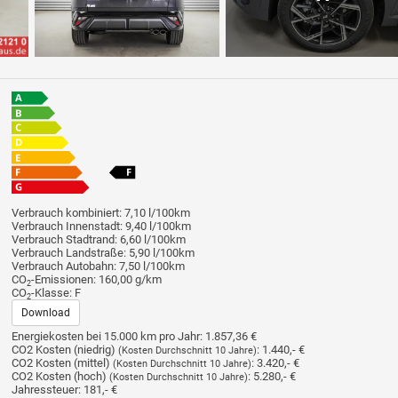
Verbrauch kombiniert:
7,10 l/100km
Verbrauch Innenstadt:
9,40 l/100km
Verbrauch Stadtrand:
6,60 l/100km
Verbrauch Landstraße:
5,90 l/100km
Verbrauch Autobahn:
7,50 l/100km
CO
-Emissionen:
160,00 g/km
2
CO
-Klasse:
F
2
Download
Energiekosten bei 15.000 km pro Jahr:
1.857,36 €
CO2 Kosten (niedrig)
:
1.440,- €
(Kosten Durchschnitt 10 Jahre)
CO2 Kosten (mittel)
:
3.420,- €
(Kosten Durchschnitt 10 Jahre)
CO2 Kosten (hoch)
:
5.280,- €
(Kosten Durchschnitt 10 Jahre)
Jahressteuer:
181,- €