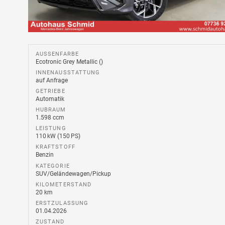
AUSSENFARBE
Ecotronic Grey Metallic ()
INNENAUSSTATTUNG
auf Anfrage
GETRIEBE
Automatik
HUBRAUM
1.598 ccm
LEISTUNG
110 kW (150 PS)
KRAFTSTOFF
Benzin
KATEGORIE
SUV/Geländewagen/Pickup
KILOMETERSTAND
20 km
ERSTZULASSUNG
01.04.2026
ZUSTAND