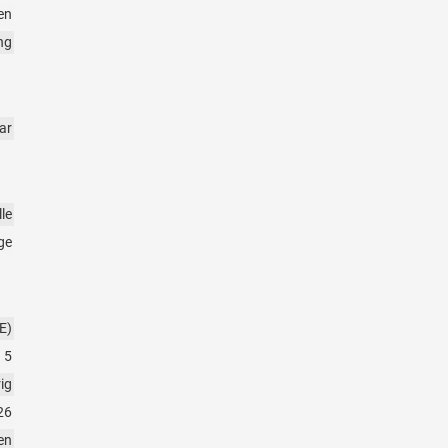
en
ng
ar
le
ge
E)
5
rig
26
en