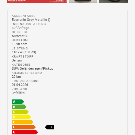
AUSSENFARBE
Ecotronic Grey Metallic ()
INNENAUSSTATTUNG
auf Anfrage
GETRIEBE
Automatik
HUBRAUM
1.598 ccm
LEISTUNG
110 kW (150 PS)
KRAFTSTOFF
Benzin
KATEGORIE
SUV/Geländewagen/Pickup
KILOMETERSTAND
20 km
ERSTZULASSUNG
01.04.2026
ZUSTAND
unfallfrei