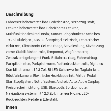
Beschreibung
Fahrersitz höhenverstellbar, Lederlenkrad, Sitzbezug Stoff,
Lenkrad höhenverstellbar, Beheizbares Lenkrad,
Multifunktionslenkrad, Isofix, SunSet - abgedunkelte Scheiben,
19 Zoll Alufelgen , ABS, Außenspiegel elektrisch, Fensterheber
elektrisch, Climatronic, Seitenairbags, Servolenkung, Sitzheizung
vorne, Stabilitätskontrolle, Tempomat, Wegfahrsperre,
Zentralverriegelung mit Funk, Beifahrerairbag, Fahrerairbag,
Parkpilot hinten, Parkpilot vorne, Reifendruckkontrolle, Digitales
Kombiinstrument 12,3 Zoll, Bi-LED-Scheinwerfer, Tagfahrlicht,
Rückfahrkamera, Elektrische Heckklappe inkl. Virtual Pedal,
StartStopSystem, Notrufsystem, Android Auto, Apple Carplay,
Freisprecheinrichtung, USB, Bluetooth, Bordcomputer,
Navigationssystem mit 12,3 Zoll, Interieur N-Line, LED-
Rückleuchten, Pedale in Edelstahl,
Innen