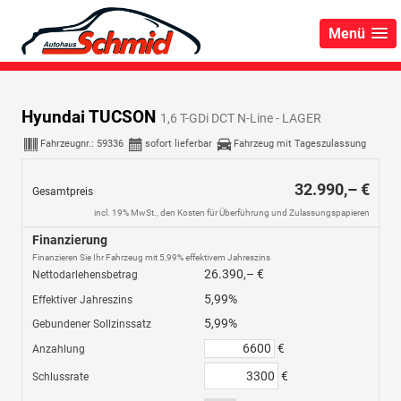
Menü
Hyundai TUCSON
1,6 T-GDi DCT N-Line - LAGER
Fahrzeugnr.:
59336
sofort lieferbar
Fahrzeug mit Tageszulassung
32.990,– €
Gesamtpreis
incl. 19% MwSt., den Kosten für Überführung und Zulassungspapieren
Finanzierung
Finanzieren Sie Ihr Fahrzeug mit 5,99% effektivem Jahreszins
26.390,– €
Nettodarlehensbetrag
5,99%
Effektiver Jahreszins
5,99%
Gebundener Sollzinssatz
€
Anzahlung
€
Schlussrate