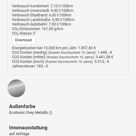
Verbrauch kombiniert:
7,10 l/100km
Verbrauch Innenstadt:
9,40 l/100km
Verbrauch Stadtrand:
6,60 l/100km
Verbrauch Landstraße:
5,90 l/100km
Verbrauch Autobahn:
7,50 l/100km
CO
-Emissionen:
161,00 g/km
2
CO
-Klasse:
F
2
Download
Energiekosten bei 15.000 km pro Jahr:
1.857,36 €
CO2 Kosten (niedrig)
:
1.449,- €
(Kosten Durchschnitt 10 Jahre)
CO2 Kosten (mittel)
:
3.441,38 €
(Kosten Durchschnitt 10 Jahre)
CO2 Kosten (hoch)
:
5.313,- €
(Kosten Durchschnitt 10 Jahre)
Jahressteuer:
183,- €
Außenfarbe
Ecotronic Grey Metallic ()
Innenausstattung
auf Anfrage