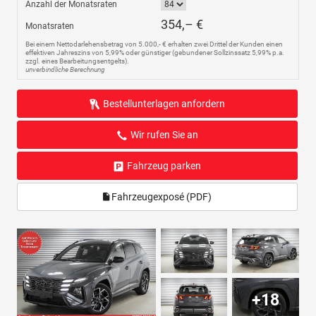
Anzahl der Monatsraten
354,– €
Monatsraten
Bei einem Nettodarlehensbetrag von 5.000,- € erhalten zwei Drittel der Kunden einen
effektiven Jahreszins von 5,99% oder günstiger (gebundener Sollzinssatz 5,99% p.a.
zzgl. eines Bearbeitungsentgelts).
unverbindliche Berechnung
Bestellunterlagen anfordern
Wir rufen Sie an
Fahrzeug parken
Fahrzeugexposé (PDF)
+18