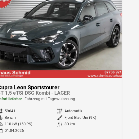
Cupra Leon Sportstourer
T 1,5 eTSI DSG Kombi - LAGER
ofort lieferbar
Fahrzeug mit Tageszulassung
ahrzeugnr.
59641
Getriebe
Automatik
Kraftstoff
Benzin
Außenfarbe
Fjord Blau Uni (9K)
istung
110 kW (150 PS)
Kilometerstand
80 km
01.04.2026