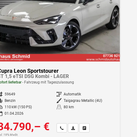
Cupra Leon Sportstourer
T 1,5 eTSI DSG Kombi - LAGER
ofort lieferbar
Fahrzeug mit Tageszulassung
ahrzeugnr.
59649
Getriebe
Automatik
Kraftstoff
Benzin
Außenfarbe
Taigagrau Metallic (4U)
istung
110 kW (150 PS)
Kilometerstand
80 km
01.04.2026
34.790,– €
Wir rufen Sie an
Fahrzeugexposé (PDF)
Fahrzeug parken
ncl. 19% MwSt.