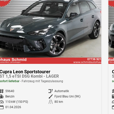
Cupra Leon Sportstourer
ST 1,5 eTSI DSG Kombi - LAGER
S
sofort lieferbar
Fahrzeug mit Tageszulassung
s
Fahrzeugnr.
59640
Getriebe
Automatik
F
Kraftstoff
Benzin
Außenfarbe
Fjord Blau Uni (9K)
Leistung
110 kW (150 PS)
Kilometerstand
80 km
Le
01.04.2026