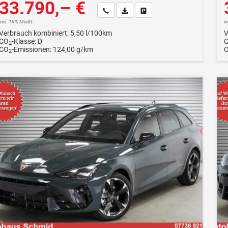
33.790,– €
Wir rufen Sie an
Fahrzeugexposé (PDF)
Fahrzeug parken
incl. 19% MwSt.
i
Verbrauch kombiniert:
5,50 l/100km
V
CO
-Klasse:
D
2
CO
-Emissionen:
124,00 g/km
2