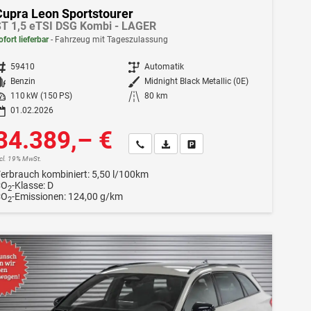
Cupra Leon Sportstourer
T 1,5 eTSI DSG Kombi - LAGER
ofort lieferbar
Fahrzeug mit Tageszulassung
ahrzeugnr.
59410
Getriebe
Automatik
Kraftstoff
Benzin
Außenfarbe
Midnight Black Metallic (0E)
istung
110 kW (150 PS)
Kilometerstand
80 km
01.02.2026
34.389,– €
Wir rufen Sie an
Fahrzeugexposé (PDF)
Fahrzeug parken
ncl. 19% MwSt.
erbrauch kombiniert:
5,50 l/100km
CO
-Klasse:
D
2
CO
-Emissionen:
124,00 g/km
2