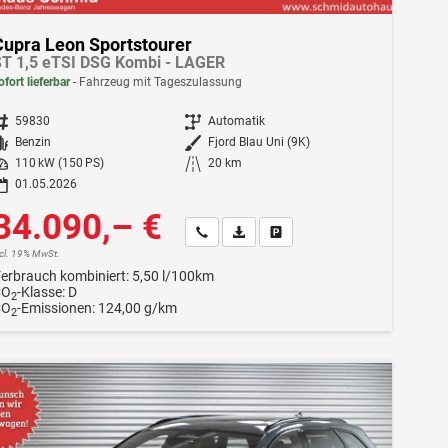
Cupra Leon Sportstourer
T 1,5 eTSI DSG Kombi - LAGER
ofort lieferbar
Fahrzeug mit Tageszulassung
ahrzeugnr.
59830
Getriebe
Automatik
Kraftstoff
Benzin
Außenfarbe
Fjord Blau Uni (9K)
istung
110 kW (150 PS)
Kilometerstand
20 km
01.05.2026
34.090,– €
Wir rufen Sie an
Fahrzeugexposé (PDF)
Fahrzeug parken
ncl. 19% MwSt.
erbrauch kombiniert:
5,50 l/100km
CO
-Klasse:
D
2
CO
-Emissionen:
124,00 g/km
2