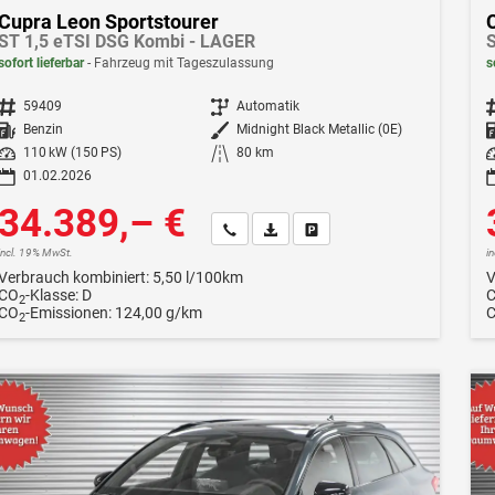
Cupra Leon Sportstourer
ST 1,5 eTSI DSG Kombi - LAGER
S
sofort lieferbar
Fahrzeug mit Tageszulassung
s
Fahrzeugnr.
59409
Getriebe
Automatik
F
Kraftstoff
Benzin
Außenfarbe
Midnight Black Metallic (0E)
Leistung
110 kW (150 PS)
Kilometerstand
80 km
Le
01.02.2026
34.389,– €
Wir rufen Sie an
Fahrzeugexposé (PDF)
Fahrzeug parken
incl. 19% MwSt.
i
Verbrauch kombiniert:
5,50 l/100km
V
CO
-Klasse:
D
2
CO
-Emissionen:
124,00 g/km
2