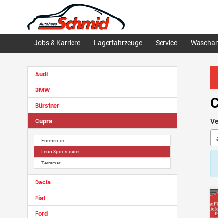
Jobs & Karriere
Lagerfahrzeuge
Service
Waschan
Audi
BMW
C
Bürstner
Cupra
Ve
Formentor
Leon Sportstourer
Terramar
Dacia
Fiat
Ford