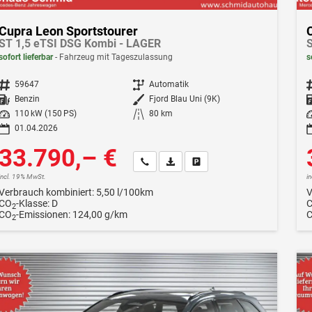
Cupra Leon Sportstourer
ST 1,5 eTSI DSG Kombi - LAGER
S
sofort lieferbar
Fahrzeug mit Tageszulassung
s
Fahrzeugnr.
59647
Getriebe
Automatik
F
Kraftstoff
Benzin
Außenfarbe
Fjord Blau Uni (9K)
Leistung
110 kW (150 PS)
Kilometerstand
80 km
Le
01.04.2026
33.790,– €
Wir rufen Sie an
Fahrzeugexposé (PDF)
Fahrzeug parken
incl. 19% MwSt.
i
Verbrauch kombiniert:
5,50 l/100km
V
CO
-Klasse:
D
2
CO
-Emissionen:
124,00 g/km
2