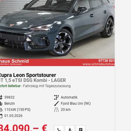
Cupra Leon Sportstourer
T 1,5 eTSI DSG Kombi - LAGER
ofort lieferbar
Fahrzeug mit Tageszulassung
ahrzeugnr.
59832
Getriebe
Automatik
Kraftstoff
Benzin
Außenfarbe
Fjord Blau Uni (9K)
istung
110 kW (150 PS)
Kilometerstand
20 km
01.05.2026
34.090,– €
Wir rufen Sie an
Fahrzeugexposé (PDF)
Fahrzeug parken