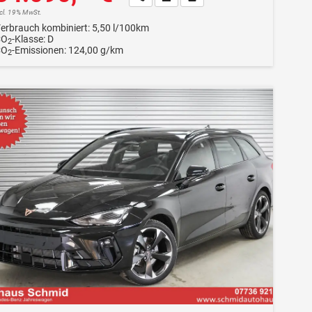
ncl. 19% MwSt.
erbrauch kombiniert:
5,50 l/100km
CO
-Klasse:
D
2
CO
-Emissionen:
124,00 g/km
2