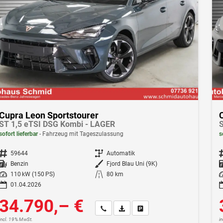
Cupra Leon Sportstourer
ST 1,5 eTSI DSG Kombi - LAGER
S
sofort lieferbar
Fahrzeug mit Tageszulassung
s
Fahrzeugnr.
59644
Getriebe
Automatik
F
Kraftstoff
Benzin
Außenfarbe
Fjord Blau Uni (9K)
Leistung
110 kW (150 PS)
Kilometerstand
80 km
Le
01.04.2026
34.790,– €
Wir rufen Sie an
Fahrzeugexposé (PDF)
Fahrzeug parken
incl. 19% MwSt.
i