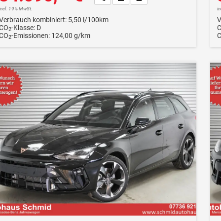
incl. 19% MwSt.
i
Verbrauch kombiniert:
5,50 l/100km
V
CO
-Klasse:
D
2
CO
-Emissionen:
124,00 g/km
2