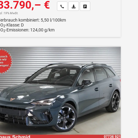
33.790,– €
Wir rufen Sie an
Fahrzeugexposé (PDF)
Fahrzeug parken
ncl. 19% MwSt.
erbrauch kombiniert:
5,50 l/100km
CO
-Klasse:
D
2
CO
-Emissionen:
124,00 g/km
2