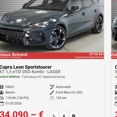
Cupra Leon Sportstourer
ST 1,5 eTSI DSG Kombi - LAGER
S
sofort lieferbar
Fahrzeug mit Tageszulassung
s
Fahrzeugnr.
59831
Getriebe
Automatik
F
Kraftstoff
Benzin
Außenfarbe
Fjord Blau Uni (9K)
Leistung
110 kW (150 PS)
Kilometerstand
120 km
Le
01.05.2026
34.090,– €
Wir rufen Sie an
Fahrzeugexposé (PDF)
Fahrzeug parken