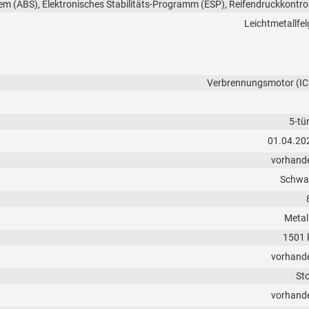
em (ABS), Elektronisches Stabilitäts-Programm (ESP), Reifendruckkontrol
Leichtmetallfel
Verbrennungsmotor (IC
5-tü
01.04.20
vorhand
Schwa
Metall
1501 
vorhand
Sto
vorhand