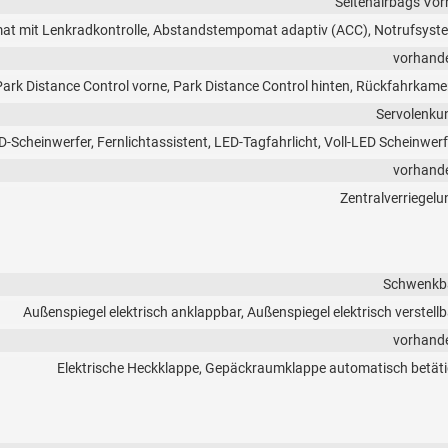
Seitenairbags Vor
 mit Lenkradkontrolle, Abstandstempomat adaptiv (ACC), Notrufsyst
vorhand
Park Distance Control vorne, Park Distance Control hinten, Rückfahrkame
Servolenku
D-Scheinwerfer, Fernlichtassistent, LED-Tagfahrlicht, Voll-LED Scheinwerf
vorhand
Zentralverriegelu
Schwenkb
Außenspiegel elektrisch anklappbar, Außenspiegel elektrisch verstellb
vorhand
Elektrische Heckklappe, Gepäckraumklappe automatisch betäti