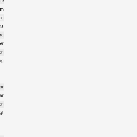
ne
em
en
ra
ng
er
en
ng
ar
ar
en
gt