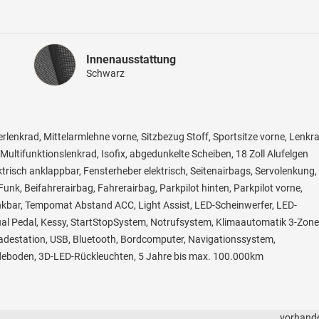
Innenausstattung
Innenausstattung
Schwarz
erlenkrad, Mittelarmlehne vorne, Sitzbezug Stoff, Sportsitze vorne, Lenkr
ultifunktionslenkrad, Isofix, abgedunkelte Scheiben, 18 Zoll Alufelgen
trisch anklappbar, Fensterheber elektrisch, Seitenairbags, Servolenkung,
unk, Beifahrerairbag, Fahrerairbag, Parkpilot hinten, Parkpilot vorne,
nkbar, Tempomat Abstand ACC, Light Assist, LED-Scheinwerfer, LED-
tual Pedal, Kessy, StartStopSystem, Notrufsystem, Klimaautomatik 3-Zone
sladestation, USB, Bluetooth, Bordcomputer, Navigationssystem,
adeboden, 3D-LED-Rückleuchten, 5 Jahre bis max. 100.000km
vorhand