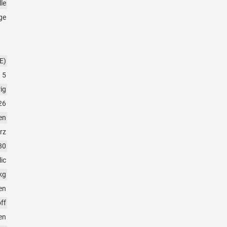
le
ge
E)
5
rig
26
en
rz
80
ic
kg
en
ff
en