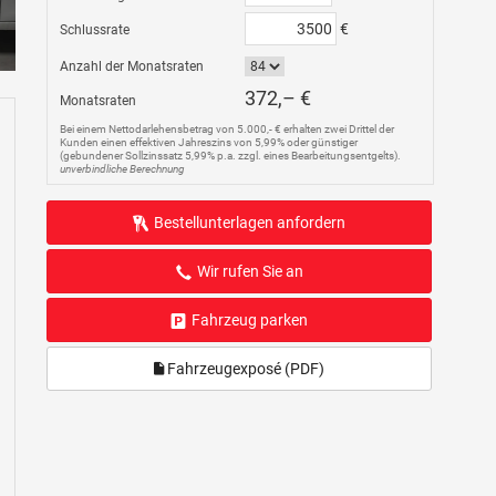
€
Schlussrate
Anzahl der Monatsraten
372,– €
Monatsraten
Bei einem Nettodarlehensbetrag von 5.000,- € erhalten zwei Drittel der
Kunden einen effektiven Jahreszins von 5,99% oder günstiger
(gebundener Sollzinssatz 5,99% p.a. zzgl. eines Bearbeitungsentgelts).
unverbindliche Berechnung
Bestellunterlagen anfordern
Wir rufen Sie an
Fahrzeug parken
Fahrzeugexposé (PDF)