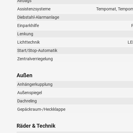
Airbags
Assistenzsysteme
Tempomat, Tempomat
Diebstahl-Alarmanlage
Einparkhilfe
Lenkung
Lichttechnik
LE
Start/Stop-Automatik
Zentralverriegelung
Außen
Anhängerkupplung
Außenspiegel
Dachreling
Gepäckraum-/Heckklappe
Räder & Technik