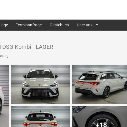
lage
Terminanfrage
Gästebuch
Über uns
SI DSG Kombi - LAGER
ssung
+18