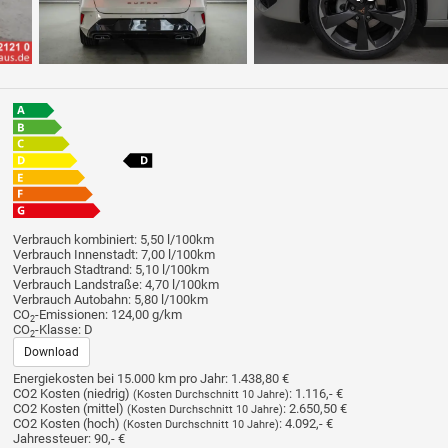
Verbrauch kombiniert:
5,50 l/100km
Verbrauch Innenstadt:
7,00 l/100km
Verbrauch Stadtrand:
5,10 l/100km
Verbrauch Landstraße:
4,70 l/100km
Verbrauch Autobahn:
5,80 l/100km
CO
-Emissionen:
124,00 g/km
2
CO
-Klasse:
D
2
Download
Energiekosten bei 15.000 km pro Jahr:
1.438,80 €
CO2 Kosten (niedrig)
:
1.116,- €
(Kosten Durchschnitt 10 Jahre)
CO2 Kosten (mittel)
:
2.650,50 €
(Kosten Durchschnitt 10 Jahre)
CO2 Kosten (hoch)
:
4.092,- €
(Kosten Durchschnitt 10 Jahre)
Jahressteuer:
90,- €