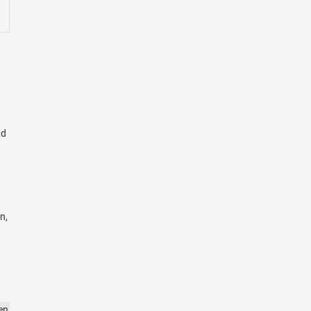
ad
n,
en