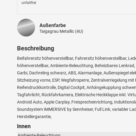
unfallfrei
Außenfarbe
Taigagrau Metallic (4U)
Beschreibung
Beifahrersitz höhenverstellbar, Fahrersitz höhenverstellbar, Led
höhenverstellbar, Ambiente-Beleuchtung, Beheizbares Lenkrad, M
Garbi, Dachreling schwarz, ABS, Alarmanlage, Außenspiegel elek
Sitzheizung vorne, ESP, Wegfahrsperre, Zentralverriegelung mit F
Reifendruckkontrolle, Digital Cockpit, Anhängekupplung schwe
Tagfahrlicht, Rückfahrkamera, Elektrische Heckklappe inkl. Vir
Android Auto, Apple Carplay, Freisprecheinrichtung, Induktion
Soundsystem IMMERSIVE by Sennheiser, Full Link, variabler L
Herstellergarantie,
Innen
Ambiente-Beleuchtung