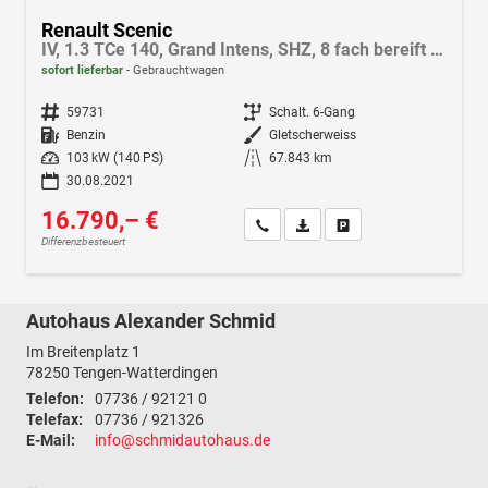
Renault Scenic
IV, 1.3 TCe 140, Grand Intens, SHZ, 8 fach bereift Alu, Navi, Klima, LED, Keyless
sofort lieferbar
Gebrauchtwagen
Fahrzeugnr.
59731
Getriebe
Schalt. 6-Gang
Kraftstoff
Benzin
Außenfarbe
Gletscherweiss
Leistung
103 kW (140 PS)
Kilometerstand
67.843 km
30.08.2021
16.790,– €
Wir rufen Sie an
Fahrzeugexposé (PDF)
Fahrzeug parken
Differenzbesteuert
Autohaus Alexander Schmid
Im Breitenplatz 1
78250
Tengen-Watterdingen
Telefon:
07736 / 92121 0
Telefax:
07736 / 921326
E-Mail:
info@schmidautohaus.de