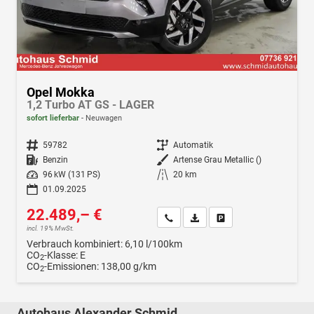
Opel Mokka
1,2 Turbo AT GS - LAGER
sofort lieferbar
Neuwagen
Fahrzeugnr.
59782
Getriebe
Automatik
Kraftstoff
Benzin
Außenfarbe
Artense Grau Metallic ()
Leistung
96 kW (131 PS)
Kilometerstand
20 km
01.09.2025
22.489,– €
Wir rufen Sie an
Fahrzeugexposé (PDF)
Fahrzeug parken
incl. 19% MwSt.
Verbrauch kombiniert:
6,10 l/100km
CO
-Klasse:
E
2
CO
-Emissionen:
138,00 g/km
2
Autohaus Alexander Schmid