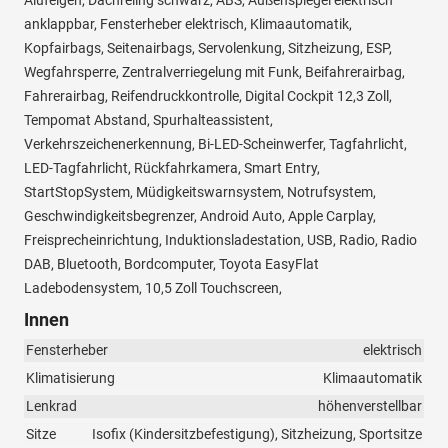
Alufelgen, Dachreling schwarz, ABS, Außenspiegel elektrisch
anklappbar, Fensterheber elektrisch, Klimaautomatik,
Kopfairbags, Seitenairbags, Servolenkung, Sitzheizung, ESP,
Wegfahrsperre, Zentralverriegelung mit Funk, Beifahrerairbag,
Fahrerairbag, Reifendruckkontrolle, Digital Cockpit 12,3 Zoll,
Tempomat Abstand, Spurhalteassistent,
Verkehrszeichenerkennung, Bi-LED-Scheinwerfer, Tagfahrlicht,
LED-Tagfahrlicht, Rückfahrkamera, Smart Entry,
StartStopSystem, Müdigkeitswarnsystem, Notrufsystem,
Geschwindigkeitsbegrenzer, Android Auto, Apple Carplay,
Freisprecheinrichtung, Induktionsladestation, USB, Radio, Radio
DAB, Bluetooth, Bordcomputer, Toyota EasyFlat
Ladebodensystem, 10,5 Zoll Touchscreen,
Innen
Fensterheber
elektrisch
Klimatisierung
Klimaautomatik
Lenkrad
höhenverstellbar
Sitze
Isofix (Kindersitzbefestigung), Sitzheizung, Sportsitze