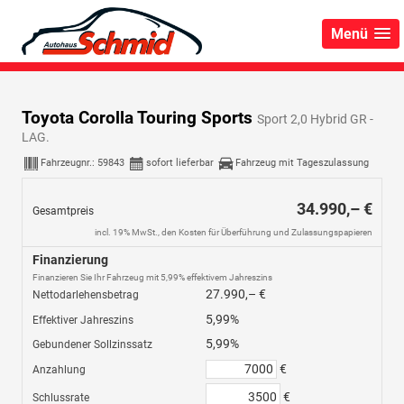
Menü
Toyota Corolla Touring Sports
Sport 2,0 Hybrid GR -
LAG.
Fahrzeugnr.:
59843
sofort lieferbar
Fahrzeug mit Tageszulassung
34.990,– €
Gesamtpreis
incl. 19% MwSt., den Kosten für Überführung und Zulassungspapieren
Finanzierung
Finanzieren Sie Ihr Fahrzeug mit 5,99% effektivem Jahreszins
27.990,– €
Nettodarlehensbetrag
5,99%
Effektiver Jahreszins
5,99%
Gebundener Sollzinssatz
€
Anzahlung
€
Schlussrate