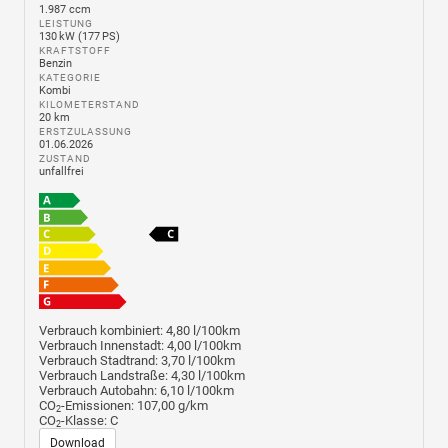
1.987 ccm
LEISTUNG
130 kW (177 PS)
KRAFTSTOFF
Benzin
KATEGORIE
Kombi
KILOMETERSTAND
20 km
ERSTZULASSUNG
01.06.2026
ZUSTAND
unfallfrei
Verbrauch kombiniert:
4,80 l/100km
Verbrauch Innenstadt:
4,00 l/100km
Verbrauch Stadtrand:
3,70 l/100km
Verbrauch Landstraße:
4,30 l/100km
Verbrauch Autobahn:
6,10 l/100km
CO
-Emissionen:
107,00 g/km
2
CO
-Klasse:
C
2
Download