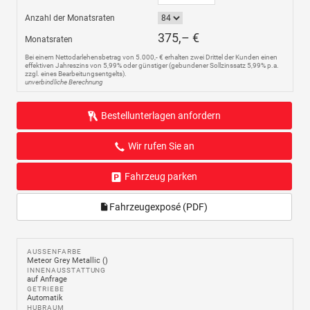
Anzahl der Monatsraten
375,– €
Monatsraten
Bei einem Nettodarlehensbetrag von 5.000,- € erhalten zwei Drittel der Kunden einen
effektiven Jahreszins von 5,99% oder günstiger (gebundener Sollzinssatz 5,99% p.a.
zzgl. eines Bearbeitungsentgelts).
unverbindliche Berechnung
Bestellunterlagen anfordern
Wir rufen Sie an
Fahrzeug parken
Fahrzeugexposé (PDF)
AUSSENFARBE
Meteor Grey Metallic ()
INNENAUSSTATTUNG
auf Anfrage
GETRIEBE
Automatik
HUBRAUM