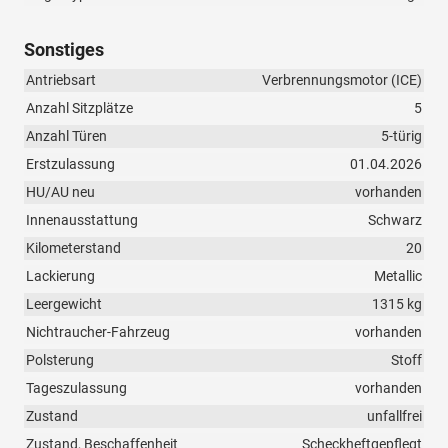
Sonstiges
Antriebsart
Verbrennungsmotor (ICE)
Anzahl Sitzplätze
5
Anzahl Türen
5-türig
Erstzulassung
01.04.2026
HU/AU neu
vorhanden
Innenausstattung
Schwarz
Kilometerstand
20
Lackierung
Metallic
Leergewicht
1315 kg
Nichtraucher-Fahrzeug
vorhanden
Polsterung
Stoff
Tageszulassung
vorhanden
Zustand
unfallfrei
Zustand, Beschaffenheit
Scheckheftgepflegt