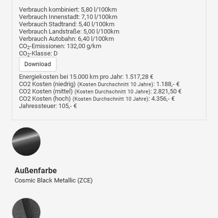
Verbrauch kombiniert:
5,80 l/100km
Verbrauch Innenstadt:
7,10 l/100km
Verbrauch Stadtrand:
5,40 l/100km
Verbrauch Landstraße:
5,00 l/100km
Verbrauch Autobahn:
6,40 l/100km
CO
-Emissionen:
132,00 g/km
2
CO
-Klasse:
D
2
Download
Energiekosten bei 15.000 km pro Jahr:
1.517,28 €
CO2 Kosten (niedrig)
:
1.188,- €
(Kosten Durchschnitt 10 Jahre)
CO2 Kosten (mittel)
:
2.821,50 €
(Kosten Durchschnitt 10 Jahre)
CO2 Kosten (hoch)
:
4.356,- €
(Kosten Durchschnitt 10 Jahre)
Jahressteuer:
105,- €
Außenfarbe
Cosmic Black Metallic (ZCE)
Innenausstattung