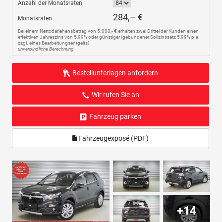
Anzahl der Monatsraten
284,– €
Monatsraten
Bei einem Nettodarlehensbetrag von 5.000,- € erhalten zwei Drittel der Kunden einen
effektiven Jahreszins von 5,99% oder günstiger (gebundener Sollzinssatz 5,99% p.a.
zzgl. eines Bearbeitungsentgelts).
unverbindliche Berechnung
Bestellunterlagen anfordern
Wir rufen Sie an
Fahrzeug parken
Fahrzeugexposé (PDF)
+14