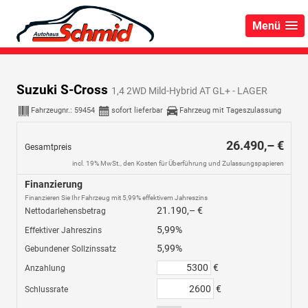
Menü
Suzuki S-Cross
1,4 2WD Mild-Hybrid AT GL+ - LAGER
Fahrzeugnr.:
59454
sofort lieferbar
Fahrzeug mit Tageszulassung
26.490,– €
Gesamtpreis
incl. 19% MwSt., den Kosten für Überführung und Zulassungspapieren
Finanzierung
Finanzieren Sie Ihr Fahrzeug mit 5,99% effektivem Jahreszins
21.190,– €
Nettodarlehensbetrag
5,99%
Effektiver Jahreszins
5,99%
Gebundener Sollzinssatz
€
Anzahlung
€
Schlussrate