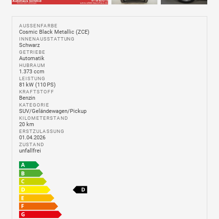
AUSSENFARBE
Cosmic Black Metallic (ZCE)
INNENAUSSTATTUNG
Schwarz
GETRIEBE
Automatik
HUBRAUM
1.373 ccm
LEISTUNG
81 kW (110 PS)
KRAFTSTOFF
Benzin
KATEGORIE
SUV/Geländewagen/Pickup
KILOMETERSTAND
20 km
ERSTZULASSUNG
01.04.2026
ZUSTAND
unfallfrei