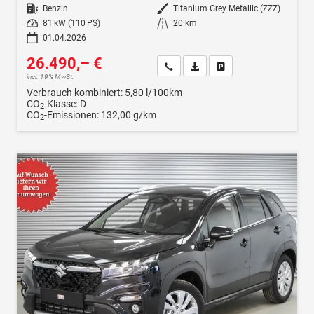
Kraftstoff
Benzin
Außenfarbe
Titanium Grey Metallic (ZZZ)
Leistung
81 kW (110 PS)
Kilometerstand
20 km
01.04.2026
26.490,– €
Wir rufen Sie an
Fahrzeugexposé (PDF)
Fahrzeug parken
incl. 19% MwSt.
Verbrauch kombiniert:
5,80 l/100km
CO
-Klasse:
D
2
CO
-Emissionen:
132,00 g/km
2