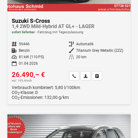
Suzuki S-Cross
1,4 2WD Mild-Hybrid AT GL+ - LAGER
sofort lieferbar
Fahrzeug mit Tageszulassung
Fahrzeugnr.
59446
Getriebe
Automatik
Kraftstoff
Benzin
Außenfarbe
Titanium Grey Metallic (ZZZ)
Leistung
81 kW (110 PS)
Kilometerstand
20 km
01.04.2026
26.490,– €
Wir rufen Sie an
Fahrzeugexposé (PDF)
Fahrzeug parken
incl. 19% MwSt.
Verbrauch kombiniert:
5,80 l/100km
CO
-Klasse:
D
2
CO
-Emissionen:
132,00 g/km
2