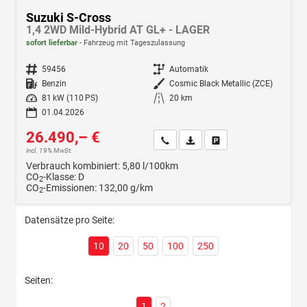
Suzuki S-Cross
1,4 2WD Mild-Hybrid AT GL+ - LAGER
sofort lieferbar
Fahrzeug mit Tageszulassung
Fahrzeugnr.
59456
Getriebe
Automatik
Kraftstoff
Benzin
Außenfarbe
Cosmic Black Metallic (ZCE)
Leistung
81 kW (110 PS)
Kilometerstand
20 km
01.04.2026
26.490,– €
Wir rufen Sie an
Fahrzeugexposé (PDF)
Fahrzeug parken
incl. 19% MwSt.
Verbrauch kombiniert:
5,80 l/100km
CO
-Klasse:
D
2
CO
-Emissionen:
132,00 g/km
2
Datensätze pro Seite:
10
20
50
100
250
Seiten:
1
2