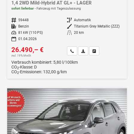
1,4 2WD Mild-Hybrid AT GL+ - LAGER
sofort lieferbar
Fahrzeug mit Tageszulassung
Fahrzeugnr.
59448
Getriebe
Automatik
Kraftstoff
Benzin
Außenfarbe
Titanium Grey Metallic (ZZZ)
Leistung
81 kW (110 PS)
Kilometerstand
20 km
01.04.2026
26.490,– €
Wir rufen Sie an
Fahrzeugexposé (PDF)
Fahrzeug parken
incl. 19% MwSt.
Verbrauch kombiniert:
5,80 l/100km
CO
-Klasse:
D
2
CO
-Emissionen:
132,00 g/km
2