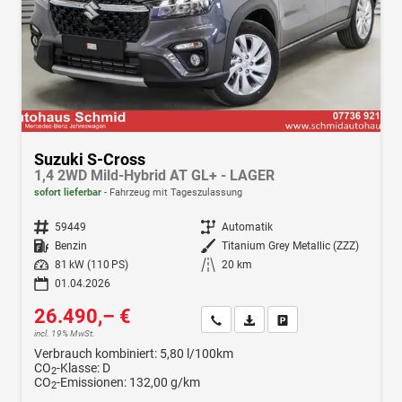
Suzuki S-Cross
1,4 2WD Mild-Hybrid AT GL+ - LAGER
sofort lieferbar
Fahrzeug mit Tageszulassung
Fahrzeugnr.
59449
Getriebe
Automatik
Kraftstoff
Benzin
Außenfarbe
Titanium Grey Metallic (ZZZ)
Leistung
81 kW (110 PS)
Kilometerstand
20 km
01.04.2026
26.490,– €
Wir rufen Sie an
Fahrzeugexposé (PDF)
Fahrzeug parken
incl. 19% MwSt.
Verbrauch kombiniert:
5,80 l/100km
CO
-Klasse:
D
2
CO
-Emissionen:
132,00 g/km
2