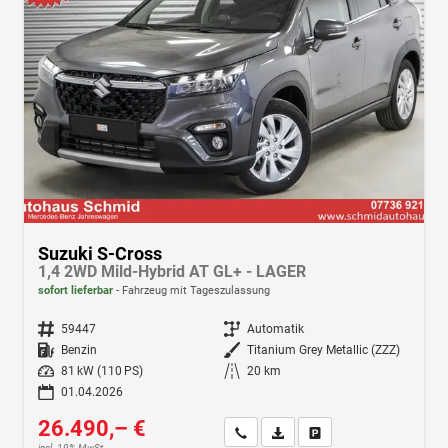
Suzuki S-Cross
1,4 2WD Mild-Hybrid AT GL+ - LAGER
sofort lieferbar
Fahrzeug mit Tageszulassung
Fahrzeugnr.
59447
Getriebe
Automatik
Kraftstoff
Benzin
Außenfarbe
Titanium Grey Metallic (ZZZ)
Leistung
81 kW (110 PS)
Kilometerstand
20 km
01.04.2026
26.490,– €
Wir rufen Sie an
Fahrzeugexposé (PDF)
Fahrzeug parken
incl. 19% MwSt.