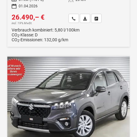
01.04.2026
26.490,– €
Wir rufen Sie an
Fahrzeugexposé (PDF)
Fahrzeug parken
incl. 19% MwSt.
Verbrauch kombiniert:
5,80 l/100km
CO
-Klasse:
D
2
CO
-Emissionen:
132,00 g/km
2