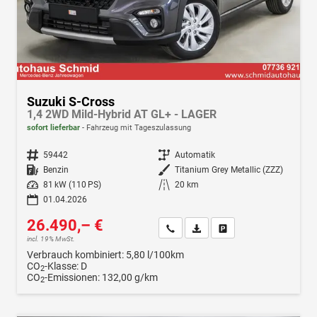
Suzuki S-Cross
1,4 2WD Mild-Hybrid AT GL+ - LAGER
sofort lieferbar
Fahrzeug mit Tageszulassung
Fahrzeugnr.
59442
Getriebe
Automatik
Kraftstoff
Benzin
Außenfarbe
Titanium Grey Metallic (ZZZ)
Leistung
81 kW (110 PS)
Kilometerstand
20 km
01.04.2026
26.490,– €
Wir rufen Sie an
Fahrzeugexposé (PDF)
Fahrzeug parken
incl. 19% MwSt.
Verbrauch kombiniert:
5,80 l/100km
CO
-Klasse:
D
2
CO
-Emissionen:
132,00 g/km
2