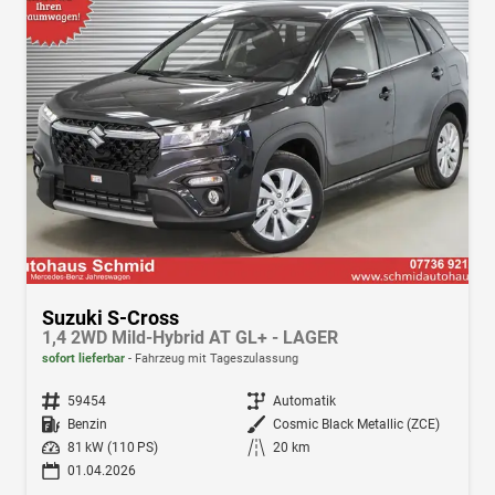
Suzuki S-Cross
1,4 2WD Mild-Hybrid AT GL+ - LAGER
sofort lieferbar
Fahrzeug mit Tageszulassung
Fahrzeugnr.
59454
Getriebe
Automatik
Kraftstoff
Benzin
Außenfarbe
Cosmic Black Metallic (ZCE)
Leistung
81 kW (110 PS)
Kilometerstand
20 km
01.04.2026