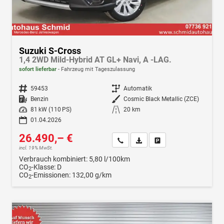
Suzuki S-Cross
1,4 2WD Mild-Hybrid AT GL+ Navi, A -LAG.
sofort lieferbar
Fahrzeug mit Tageszulassung
Fahrzeugnr.
59453
Getriebe
Automatik
Kraftstoff
Benzin
Außenfarbe
Cosmic Black Metallic (ZCE)
Leistung
81 kW (110 PS)
Kilometerstand
20 km
01.04.2026
26.490,– €
Wir rufen Sie an
Fahrzeugexposé (PDF)
Fahrzeug parken
incl. 19% MwSt.
Verbrauch kombiniert:
5,80 l/100km
CO
-Klasse:
D
2
CO
-Emissionen:
132,00 g/km
2