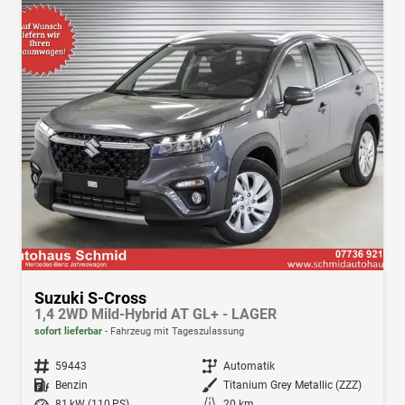
Suzuki S-Cross
1,4 2WD Mild-Hybrid AT GL+ - LAGER
sofort lieferbar
Fahrzeug mit Tageszulassung
Fahrzeugnr.
59443
Getriebe
Automatik
Kraftstoff
Benzin
Außenfarbe
Titanium Grey Metallic (ZZZ)
Leistung
81 kW (110 PS)
Kilometerstand
20 km