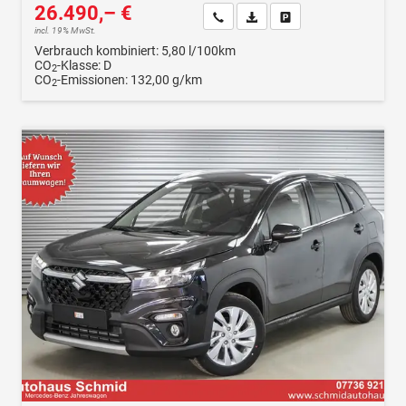
26.490,– €
Wir rufen Sie an
Fahrzeugexposé (PDF)
Fahrzeug parken
incl. 19% MwSt.
Verbrauch kombiniert:
5,80 l/100km
CO
-Klasse:
D
2
CO
-Emissionen:
132,00 g/km
2