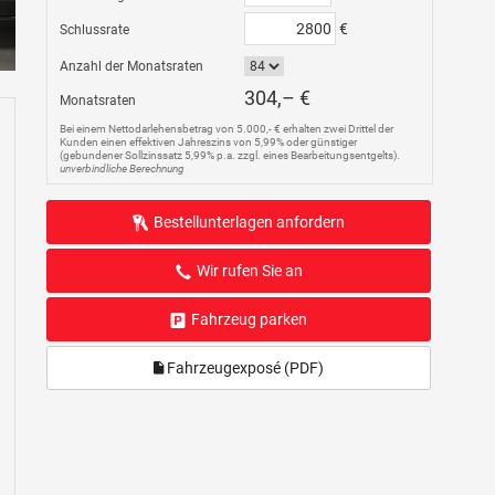
€
Schlussrate
Anzahl der Monatsraten
304,– €
Monatsraten
Bei einem Nettodarlehensbetrag von 5.000,- € erhalten zwei Drittel der
Kunden einen effektiven Jahreszins von 5,99% oder günstiger
(gebundener Sollzinssatz 5,99% p.a. zzgl. eines Bearbeitungsentgelts).
unverbindliche Berechnung
Bestellunterlagen anfordern
Wir rufen Sie an
Fahrzeug parken
Fahrzeugexposé (PDF)