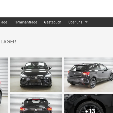
lage
Terminanfrage
Gästebuch
Über uns
- LAGER
+13