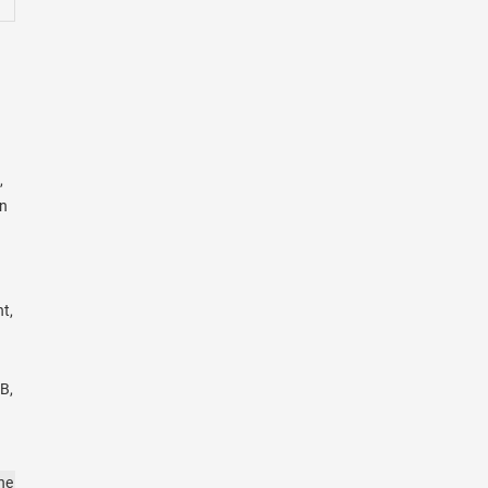
,
en
t,
B,
ne