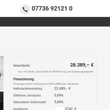
07736 92121 0
28.389,– €
Gesamtpreis
incl. 19% MwSt., den Kosten für Überführung und Zulassungspapieren
Finanzierung
Finanzieren Sie Ihr Fahrzeug mit 5,99% effektivem Jahreszins
22.689,– €
Nettodarlehensbetrag
5,99%
Effektiver Jahreszins
5,99%
Gebundener Sollzinssatz
€
Anzahlung