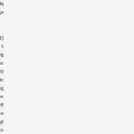
le
ge
E)
5
rig
en
20
ic
kg
en
ff
rei
gt
ch