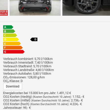
Verbrauch kombiniert:
5,70 l/100km
Verbrauch Innenstadt:
7,40 l/100km
Verbrauch Stadtrand:
5,70 l/100km
Verbrauch Landstraße:
4,80 l/100km
Verbrauch Autobahn:
5,80 l/100km
CO
-Emissionen:
128,00 g/km
2
CO
-Klasse:
D
2
Download
Energiekosten bei 15.000 km pro Jahr:
1.491,12 €
CO2 Kosten (niedrig)
:
1.152,- €
(Kosten Durchschnitt 10 Jahre)
CO2 Kosten (mittel)
:
2.736,- €
(Kosten Durchschnitt 10 Jahre)
CO2 Kosten (hoch)
:
4.224,- €
(Kosten Durchschnitt 10 Jahre)
Jahressteuer:
99,- €