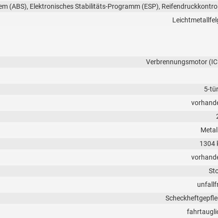
em (ABS), Elektronisches Stabilitäts-Programm (ESP), Reifendruckkontrol
Leichtmetallfel
Verbrennungsmotor (IC
5-tü
vorhand
Metall
1304 
vorhand
Sto
unfallf
Scheckheftgepfle
fahrtaugli