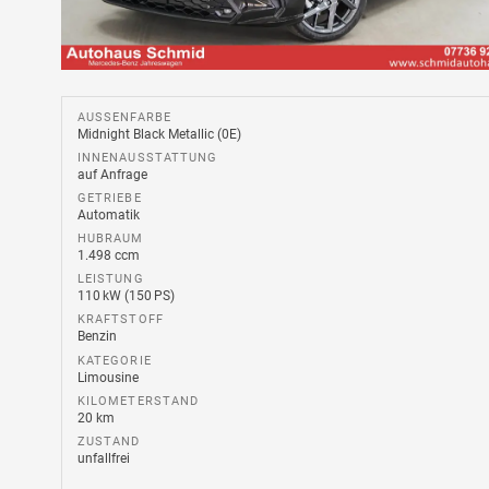
AUSSENFARBE
Midnight Black Metallic (0E)
INNENAUSSTATTUNG
auf Anfrage
GETRIEBE
Automatik
HUBRAUM
1.498 ccm
LEISTUNG
110 kW (150 PS)
KRAFTSTOFF
Benzin
KATEGORIE
Limousine
KILOMETERSTAND
20 km
ZUSTAND
unfallfrei