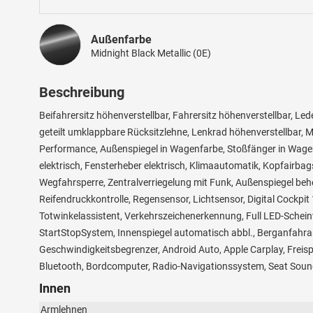
Außenfarbe
Midnight Black Metallic (0E)
Beschreibung
Beifahrersitz höhenverstellbar, Fahrersitz höhenverstellbar, L
geteilt umklappbare Rücksitzlehne, Lenkrad höhenverstellbar, Mu
Performance, Außenspiegel in Wagenfarbe, Stoßfänger in Wagen
elektrisch, Fensterheber elektrisch, Klimaautomatik, Kopfairbag
Wegfahrsperre, Zentralverriegelung mit Funk, Außenspiegel behei
Reifendruckkontrolle, Regensensor, Lichtsensor, Digital Cockpit
Totwinkelassistent, Verkehrszeichenerkennung, Full LED-Schei
StartStopSystem, Innenspiegel automatisch abbl., Berganfahra
Geschwindigkeitsbegrenzer, Android Auto, Apple Carplay, Freis
Bluetooth, Bordcomputer, Radio-Navigationssystem, Seat Sound
Innen
Armlehnen