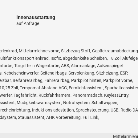
Innenausstattung
auf Anfrage
ederlenkrad, Mittelarmlehne vorne, Sitzbezug Stoff, Gepäckraumabdeckung
ltifunktionssportlenkrad, Isofix, abgedunkelte Scheiben, 18 Zoll Alufelg
farbe, Türgriffe in Wagenfarbe, ABS, Alarmanlage, Außenspiegel
s, Nebelscheinwerfer, Seitenairbags, Servolenkung, Sitzheizung, ESP,
zbar, Beifahrerairbag, Fahrerairbag, Parkpilot hinten, Parkpilot vorne,
 10,25 Zoll, Tempomat Abstand ACC, Fernlichtassistent, Spurhalteassisten
nwerfer, Tagfahrlicht, Rückfahrkamera, Panoramadach, KeylessEntry,
ssistent, Müdigkeitswarnsystem, Notrufsystem, Schaltwippen,
precheinrichtung, Induktionsladestation, Sprachsteuerung, USB, Radio DA
system, Stauassistent, AHK Vorbereitung, Full Link,
Mittelarmleh