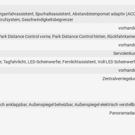
ganfahrassistent, Spurhalteassistent, Abstandstempomat adaptiv (ACC
trufsystem, Geschwindigkeitsbegrenzer
vorhand
Park Distance Control vorne, Park Distance Control hinten, Rückfahrkame
vorhand
Servolenku
, Tagfahrlicht, LED-Scheinwerfer, Fernlichtassistent, Voll-LED Scheinwerf
vorhand
Zentralverriegelu
sch anklappbar, Außenspiegel beheizbar, Außenspiegel elektrisch verstellb
Panoramada