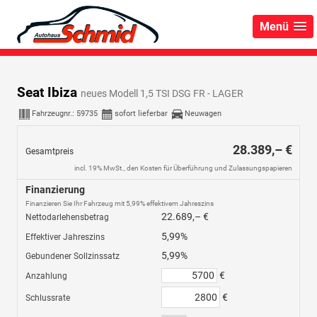
Menü
Seat Ibiza
neues Modell 1,5 TSI DSG FR - LAGER
Fahrzeugnr.:
59735
sofort lieferbar
Neuwagen
28.389,– €
Gesamtpreis
incl. 19% MwSt., den Kosten für Überführung und Zulassungspapieren
Finanzierung
Finanzieren Sie Ihr Fahrzeug mit 5,99% effektivem Jahreszins
22.689,– €
Nettodarlehensbetrag
5,99%
Effektiver Jahreszins
5,99%
Gebundener Sollzinssatz
€
Anzahlung
€
Schlussrate