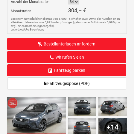
Anzahl der Monatsraten
304,– €
Monatsraten
Bei einem Nettodarlehensbetrag von 5.000,- € erhalten zwei Drittel der Kunden einen
effektiven Jahreszins von 5,99% oder günstiger (gebundener Sollzinssatz 5,99% p.a.
zzgl. eines Bearbeitungsentgelts).
unverbindliche Berechnung
Bestellunterlagen anfordern
Wir rufen Sie an
Fahrzeug parken
Fahrzeugexposé (PDF)
+14