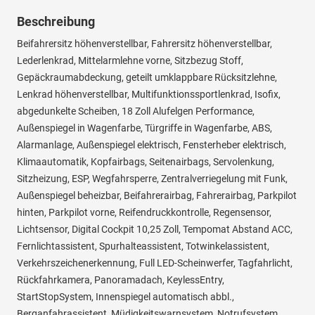
Beschreibung
Beifahrersitz höhenverstellbar, Fahrersitz höhenverstellbar,
Lederlenkrad, Mittelarmlehne vorne, Sitzbezug Stoff,
Gepäckraumabdeckung, geteilt umklappbare Rücksitzlehne,
Lenkrad höhenverstellbar, Multifunktionssportlenkrad, Isofix,
abgedunkelte Scheiben, 18 Zoll Alufelgen Performance,
Außenspiegel in Wagenfarbe, Türgriffe in Wagenfarbe, ABS,
Alarmanlage, Außenspiegel elektrisch, Fensterheber elektrisch,
Klimaautomatik, Kopfairbags, Seitenairbags, Servolenkung,
Sitzheizung, ESP, Wegfahrsperre, Zentralverriegelung mit Funk,
Außenspiegel beheizbar, Beifahrerairbag, Fahrerairbag, Parkpilot
hinten, Parkpilot vorne, Reifendruckkontrolle, Regensensor,
Lichtsensor, Digital Cockpit 10,25 Zoll, Tempomat Abstand ACC,
Fernlichtassistent, Spurhalteassistent, Totwinkelassistent,
Verkehrszeichenerkennung, Full LED-Scheinwerfer, Tagfahrlicht,
Rückfahrkamera, Panoramadach, KeylessEntry,
StartStopSystem, Innenspiegel automatisch abbl.,
Berganfahrassistent, Müdigkeitswarnsystem, Notrufsystem,