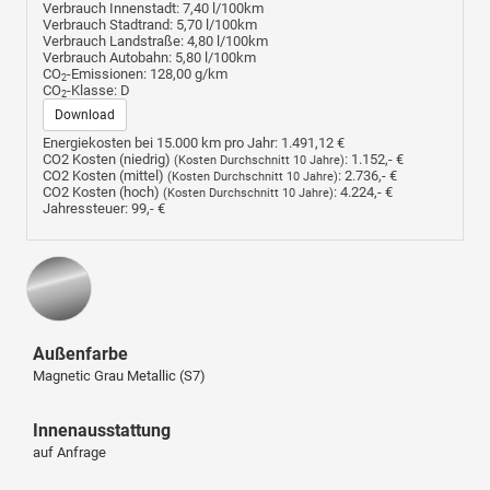
Verbrauch Innenstadt:
7,40 l/100km
Verbrauch Stadtrand:
5,70 l/100km
Verbrauch Landstraße:
4,80 l/100km
Verbrauch Autobahn:
5,80 l/100km
CO
-Emissionen:
128,00 g/km
2
CO
-Klasse:
D
2
Download
Energiekosten bei 15.000 km pro Jahr:
1.491,12 €
CO2 Kosten (niedrig)
:
1.152,- €
(Kosten Durchschnitt 10 Jahre)
CO2 Kosten (mittel)
:
2.736,- €
(Kosten Durchschnitt 10 Jahre)
CO2 Kosten (hoch)
:
4.224,- €
(Kosten Durchschnitt 10 Jahre)
Jahressteuer:
99,- €
Außenfarbe
Magnetic Grau Metallic (S7)
Innenausstattung
auf Anfrage