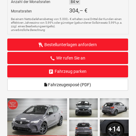
Anzahl der Monatsraten
304,– €
Monatsraten
Bei einem Nettodarlehensbetrag von 5.000,- € erhalten zwei Drittel der Kunden einen
effektiven Jahreszins von 5,99% oder günstiger (gebundener Sollzinssatz 5,99% p.a.
zzgl. eines Bearbeitungsentgelts).
unverbindliche Berechnung
Bestellunterlagen anfordern
Wir rufen Sie an
Fahrzeug parken
Fahrzeugexposé (PDF)
+14