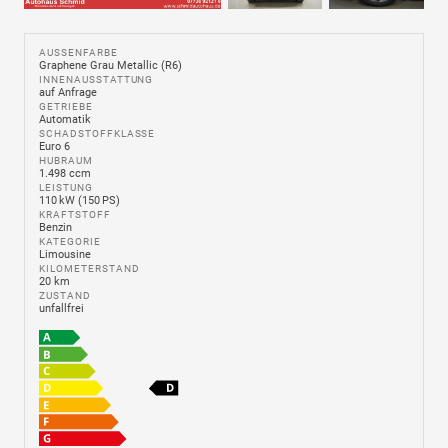
AUSSENFARBE
Graphene Grau Metallic (R6)
INNENAUSSTATTUNG
auf Anfrage
GETRIEBE
Automatik
SCHADSTOFFKLASSE
Euro 6
HUBRAUM
1.498 ccm
LEISTUNG
110 kW (150 PS)
KRAFTSTOFF
Benzin
KATEGORIE
Limousine
KILOMETERSTAND
20 km
ZUSTAND
unfallfrei