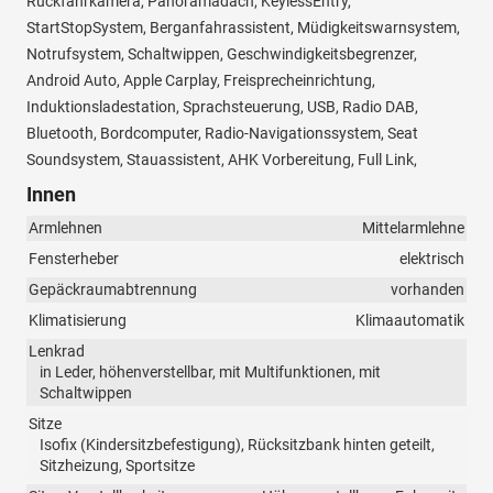
Rückfahrkamera, Panoramadach, KeylessEntry,
StartStopSystem, Berganfahrassistent, Müdigkeitswarnsystem,
Notrufsystem, Schaltwippen, Geschwindigkeitsbegrenzer,
Android Auto, Apple Carplay, Freisprecheinrichtung,
Induktionsladestation, Sprachsteuerung, USB, Radio DAB,
Bluetooth, Bordcomputer, Radio-Navigationssystem, Seat
Soundsystem, Stauassistent, AHK Vorbereitung, Full Link,
Innen
Armlehnen
Mittelarmlehne
Fensterheber
elektrisch
Gepäckraumabtrennung
vorhanden
Klimatisierung
Klimaautomatik
Lenkrad
in Leder, höhenverstellbar, mit Multifunktionen, mit
Schaltwippen
Sitze
Isofix (Kindersitzbefestigung), Rücksitzbank hinten geteilt,
Sitzheizung, Sportsitze