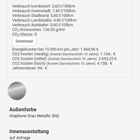
Verbrauch kombiniert:
5,60 l/100km
Verbrauch Innenstadt:
7,40 l/100km
Verbrauch Stadtrand:
5,60 l/100km
Verbrauch Landstraße:
4,80 l/100km
Verbrauch Autobahn:
5,60 l/100km
CO
-Emissionen:
126,00 g/km
2
CO
-Klasse:
D
2
Download
Energiekosten bei 15.000 km pro Jahr:
1.464,96 €
CO2 Kosten (niedrig)
:
1.134,- €
(Kosten Durchschnitt 10 Jahre)
CO2 Kosten (mittel)
:
2.693,25 €
(Kosten Durchschnitt 10 Jahre)
CO2 Kosten (hoch)
:
4.158,- €
(Kosten Durchschnitt 10 Jahre)
Jahressteuer:
94,- €
Außenfarbe
Graphene Grau Metallic (R6)
Innenausstattung
auf Anfrage