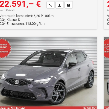
22.591,– €
Wir rufen Sie an
Fahrzeugexposé (PDF)
Fahrzeug parken
incl. 19% MwSt.
i
Verbrauch kombiniert:
5,20 l/100km
V
CO
-Klasse:
D
2
CO
-Emissionen:
118,00 g/km
2