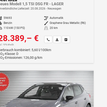
eues Modell 1,5 TSI DSG FR - LAGER
nverbindliche Lieferzeit:
20.08.2026
Neuwagen
ahrzeugnr.
59693
Getriebe
Automatik
Kraftstoff
Benzin
Außenfarbe
Graphene Grau Metallic (R6)
istung
110 kW (150 PS)
Kilometerstand
20 km
28.389,– €
Wir rufen Sie an
Fahrzeugexposé (PDF)
Fahrzeug parken
ncl. 19% MwSt.
erbrauch kombiniert:
5,60 l/100km
CO
-Klasse:
D
2
CO
-Emissionen:
126,00 g/km
2