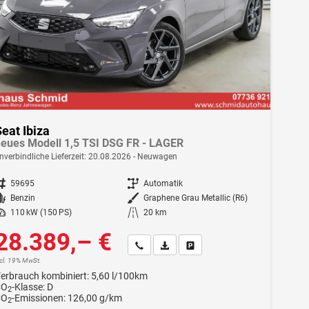
eat Ibiza
eues Modell 1,5 TSI DSG FR - LAGER
nverbindliche Lieferzeit:
20.08.2026
Neuwagen
ahrzeugnr.
59695
Getriebe
Automatik
Kraftstoff
Benzin
Außenfarbe
Graphene Grau Metallic (R6)
istung
110 kW (150 PS)
Kilometerstand
20 km
28.389,– €
Wir rufen Sie an
Fahrzeugexposé (PDF)
Fahrzeug parken
ncl. 19% MwSt.
erbrauch kombiniert:
5,60 l/100km
CO
-Klasse:
D
2
CO
-Emissionen:
126,00 g/km
2