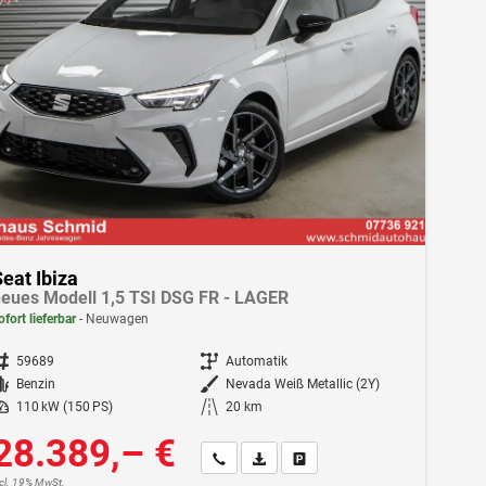
eat Ibiza
eues Modell 1,5 TSI DSG FR - LAGER
ofort lieferbar
Neuwagen
ahrzeugnr.
59689
Getriebe
Automatik
Kraftstoff
Benzin
Außenfarbe
Nevada Weiß Metallic (2Y)
istung
110 kW (150 PS)
Kilometerstand
20 km
28.389,– €
Wir rufen Sie an
Fahrzeugexposé (PDF)
Fahrzeug parken
ncl. 19% MwSt.