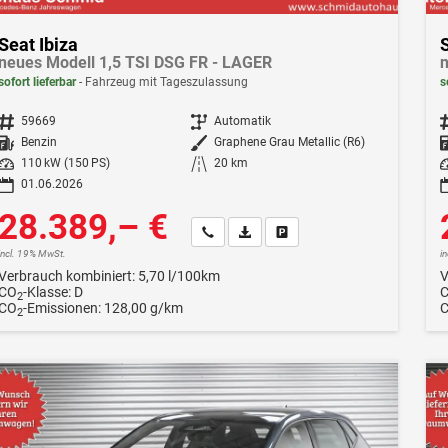
Seat Ibiza
S
neues Modell 1,5 TSI DSG FR - LAGER
n
sofort lieferbar
Fahrzeug mit Tageszulassung
s
Fahrzeugnr.
59669
Getriebe
Automatik
F
Kraftstoff
Benzin
Außenfarbe
Graphene Grau Metallic (R6)
Leistung
110 kW (150 PS)
Kilometerstand
20 km
Le
01.06.2026
28.389,– €
Wir rufen Sie an
Fahrzeugexposé (PDF)
Fahrzeug parken
incl. 19% MwSt.
i
Verbrauch kombiniert:
5,70 l/100km
V
CO
-Klasse:
D
2
CO
-Emissionen:
128,00 g/km
2