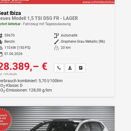
eat Ibiza
eues Modell 1,5 TSI DSG FR - LAGER
ofort lieferbar
Fahrzeug mit Tageszulassung
ahrzeugnr.
59670
Getriebe
Automatik
Kraftstoff
Benzin
Außenfarbe
Graphene Grau Metallic (R6)
istung
110 kW (150 PS)
Kilometerstand
20 km
01.06.2026
28.389,– €
Wir rufen Sie an
Fahrzeugexposé (PDF)
Fahrzeug parken
ncl. 19% MwSt.
erbrauch kombiniert:
5,70 l/100km
CO
-Klasse:
D
2
CO
-Emissionen:
128,00 g/km
2