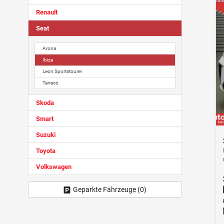
Renault
Seat
Arona
Ibiza
Leon Sportstourer
Tarraco
Skoda
Smart
Suzuki
Toyota
Volkswagen
Geparkte Fahrzeuge (
0
)