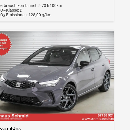
erbrauch kombiniert:
5,70 l/100km
CO
-Klasse:
D
2
CO
-Emissionen:
128,00 g/km
2
eat Ibiza