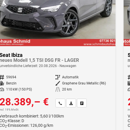
Seat Ibiza
S
neues Modell 1,5 TSI DSG FR - LAGER
n
unverbindliche Lieferzeit:
20.08.2026
Neuwagen
u
Fahrzeugnr.
59694
Getriebe
Automatik
F
Kraftstoff
Benzin
Außenfarbe
Graphene Grau Metallic (R6)
Leistung
110 kW (150 PS)
Kilometerstand
20 km
Le
28.389,– €
Wir rufen Sie an
Fahrzeugexposé (PDF)
Fahrzeug parken
incl. 19% MwSt.
i
Verbrauch kombiniert:
5,60 l/100km
V
CO
-Klasse:
D
2
CO
-Emissionen:
126,00 g/km
2