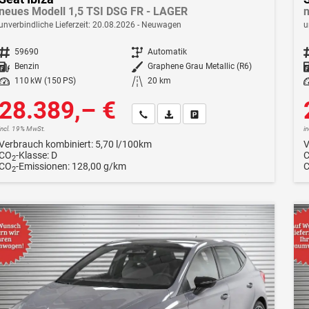
neues Modell 1,5 TSI DSG FR - LAGER
n
unverbindliche Lieferzeit:
20.08.2026
Neuwagen
u
Fahrzeugnr.
59690
Getriebe
Automatik
F
Kraftstoff
Benzin
Außenfarbe
Graphene Grau Metallic (R6)
Leistung
110 kW (150 PS)
Kilometerstand
20 km
Le
28.389,– €
Wir rufen Sie an
Fahrzeugexposé (PDF)
Fahrzeug parken
incl. 19% MwSt.
i
Verbrauch kombiniert:
5,70 l/100km
V
CO
-Klasse:
D
2
CO
-Emissionen:
128,00 g/km
2