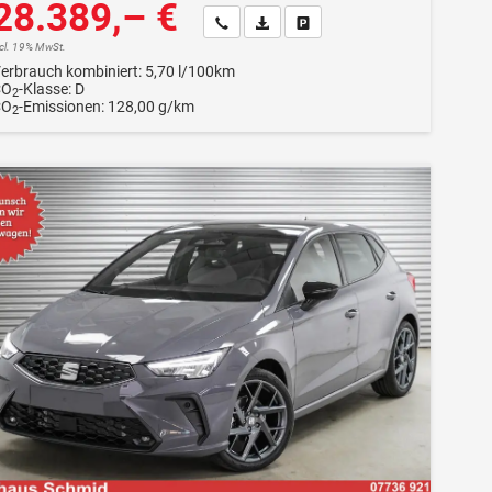
28.389,– €
Wir rufen Sie an
Fahrzeugexposé (PDF)
Fahrzeug parken
ncl. 19% MwSt.
erbrauch kombiniert:
5,70 l/100km
CO
-Klasse:
D
2
CO
-Emissionen:
128,00 g/km
2