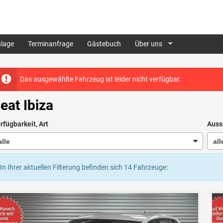
lage
Terminanfrage
Gästebuch
Über uns
Das ausgewählte Fahrzeug ist leider nicht verfügbar.
eat Ibiza
rfügbarkeit, Art
Auss
In Ihrer aktuellen Filterung befinden sich
14
Fahrzeuge: