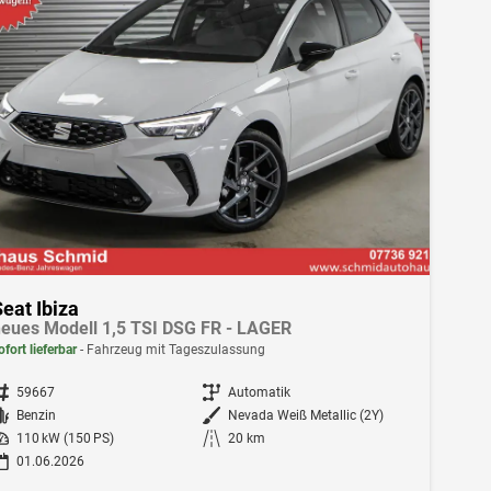
eat Ibiza
eues Modell 1,5 TSI DSG FR - LAGER
ofort lieferbar
Fahrzeug mit Tageszulassung
ahrzeugnr.
59667
Getriebe
Automatik
Kraftstoff
Benzin
Außenfarbe
Nevada Weiß Metallic (2Y)
istung
110 kW (150 PS)
Kilometerstand
20 km
01.06.2026