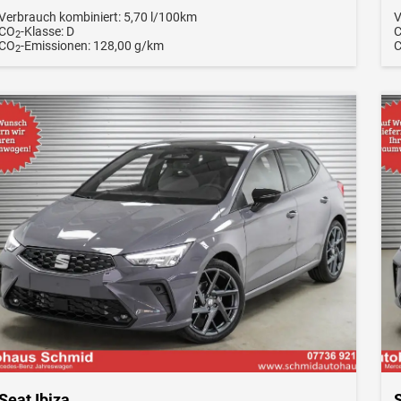
Verbrauch kombiniert:
5,70 l/100km
V
CO
-Klasse:
D
2
CO
-Emissionen:
128,00 g/km
2
Seat Ibiza
S