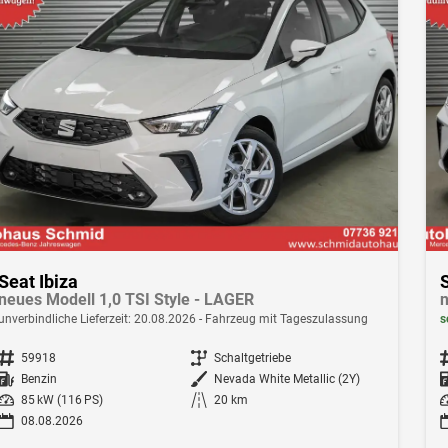
Seat Ibiza
S
neues Modell 1,0 TSI Style - LAGER
n
unverbindliche Lieferzeit:
20.08.2026
Fahrzeug mit Tageszulassung
s
Fahrzeugnr.
59918
Getriebe
Schaltgetriebe
F
Kraftstoff
Benzin
Außenfarbe
Nevada White Metallic (2Y)
Leistung
85 kW (116 PS)
Kilometerstand
20 km
Le
08.08.2026