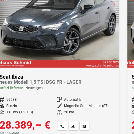
Seat Ibiza
S
neues Modell 1,5 TSI DSG FR - LAGER
n
sofort lieferbar
Neuwagen
s
Fahrzeugnr.
59688
Getriebe
Automatik
F
Kraftstoff
Benzin
Außenfarbe
Magnetic Grau Metallic (S7)
Leistung
110 kW (150 PS)
Kilometerstand
20 km
Le
28.389,– €
Wir rufen Sie an
Fahrzeugexposé (PDF)
Fahrzeug parken
incl. 19% MwSt.
i