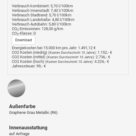
Verbrauch kombiniert:
5,70 l/100km
Verbrauch Innenstadt:
7,40 l/100km
Verbrauch Stadtrand:
5,70 l/100km
Verbrauch Landstraße:
4,80 l/100km
Verbrauch Autobahn:
5,80 l/100km
CO
-Emissionen:
128,00 g/km
2
CO
-Klasse:
D
2
Download
Energiekosten bei 15.000 km pro Jahr:
1.491,12 €
CO2 Kosten (niedrig)
:
1.152,- €
(Kosten Durchschnitt 10 Jahre)
CO2 Kosten (mittel)
:
2.736,- €
(Kosten Durchschnitt 10 Jahre)
CO2 Kosten (hoch)
:
4.224,- €
(Kosten Durchschnitt 10 Jahre)
Jahressteuer:
99,- €
Außenfarbe
Graphene Grau Metallic (R6)
Innenausstattung
auf Anfrage