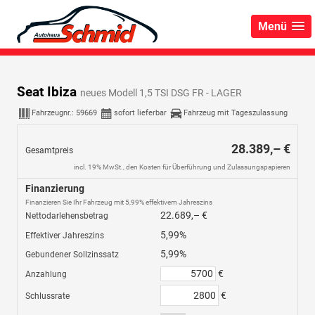
Menü
Seat Ibiza
neues Modell 1,5 TSI DSG FR - LAGER
Fahrzeugnr.:
59669
sofort lieferbar
Fahrzeug mit Tageszulassung
28.389,– €
Gesamtpreis
incl. 19% MwSt., den Kosten für Überführung und Zulassungspapieren
Finanzierung
Finanzieren Sie Ihr Fahrzeug mit 5,99% effektivem Jahreszins
22.689,– €
Nettodarlehensbetrag
5,99%
Effektiver Jahreszins
5,99%
Gebundener Sollzinssatz
€
Anzahlung
€
Schlussrate