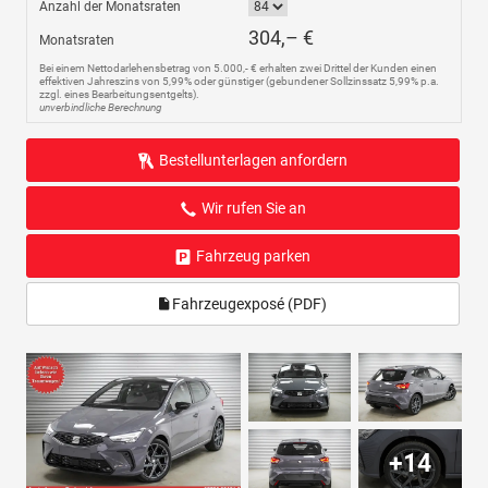
Anzahl der Monatsraten
304,– €
Monatsraten
Bei einem Nettodarlehensbetrag von 5.000,- € erhalten zwei Drittel der Kunden einen
effektiven Jahreszins von 5,99% oder günstiger (gebundener Sollzinssatz 5,99% p.a.
zzgl. eines Bearbeitungsentgelts).
unverbindliche Berechnung
Bestellunterlagen anfordern
Wir rufen Sie an
Fahrzeug parken
Fahrzeugexposé (PDF)
+14