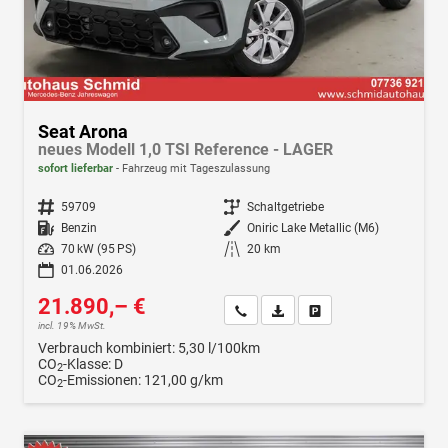
Seat Arona
neues Modell 1,0 TSI Reference - LAGER
sofort lieferbar
Fahrzeug mit Tageszulassung
Fahrzeugnr.
59709
Getriebe
Schaltgetriebe
Kraftstoff
Benzin
Außenfarbe
Oniric Lake Metallic (M6)
Leistung
70 kW (95 PS)
Kilometerstand
20 km
01.06.2026
21.890,– €
Wir rufen Sie an
Fahrzeugexposé (PDF)
Fahrzeug parken
incl. 19% MwSt.
Verbrauch kombiniert:
5,30 l/100km
CO
-Klasse:
D
2
CO
-Emissionen:
121,00 g/km
2