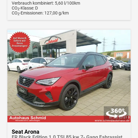
Verbrauch kombiniert:
5,60 l/100km
CO
-Klasse:
D
2
CO
-Emissionen:
127,00 g/km
2
Seat Arona
FR Black Edition 1.0 TSI 85 kw 7- Gang Fahrassistenz-Paket, AHK, Navi, LED, Klima,Winterpak., Android Auto, Apple CarPlay