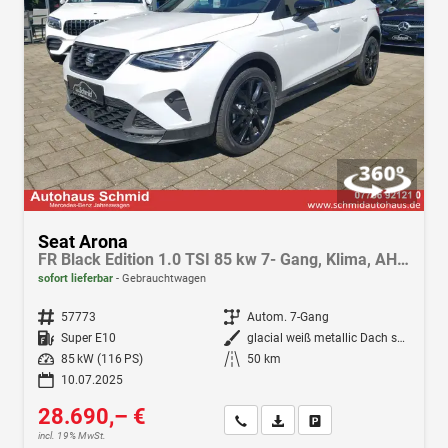
Seat Arona
FR Black Edition 1.0 TSI 85 kw 7- Gang, Klima, AHK, Navi, LED, Fahrassistenz-Paket, Winterpak., Android Auto, Apple CarPlay
sofort lieferbar
Gebrauchtwagen
Fahrzeugnr.
57773
Getriebe
Autom. 7-Gang
Kraftstoff
Super E10
Außenfarbe
glacial weiß metallic Dach schwarz
Leistung
85 kW (116 PS)
Kilometerstand
50 km
10.07.2025
28.690,– €
Wir rufen Sie an
Fahrzeugexposé (PDF)
Fahrzeug parken
incl. 19% MwSt.