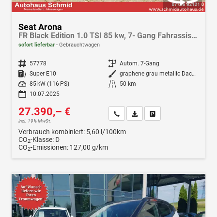
Seat Arona
FR Black Edition 1.0 TSI 85 kw, 7- Gang Fahrassis.-Paket, Winterpak., Klima, Navi, LED, Android Auto, Apple CarPlay
sofort lieferbar
Gebrauchtwagen
Fahrzeugnr.
57778
Getriebe
Autom. 7-Gang
Kraftstoff
Super E10
Außenfarbe
graphene grau metallic Dach schwarz
Leistung
85 kW (116 PS)
Kilometerstand
50 km
10.07.2025
27.390,– €
Wir rufen Sie an
Fahrzeugexposé (PDF)
Fahrzeug parken
incl. 19% MwSt.
Verbrauch kombiniert:
5,60 l/100km
CO
-Klasse:
D
2
CO
-Emissionen:
127,00 g/km
2