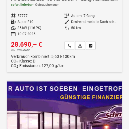
sofort lieferbar
Gebrauchtwagen
Fahrzeugnr.
57777
Getriebe
Autom. 7-Gang
Kraftstoff
Super E10
Außenfarbe
Desire rot metallic Dach schwarz
Leistung
85 kW (116 PS)
Kilometerstand
50 km
10.07.2025
28.690,– €
Wir rufen Sie an
Fahrzeugexposé (PDF)
Fahrzeug parken
incl. 19% MwSt.
Verbrauch kombiniert:
5,60 l/100km
CO
-Klasse:
D
2
CO
-Emissionen:
127,00 g/km
2