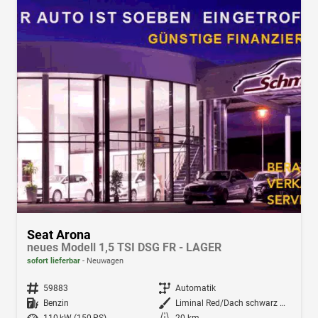
Seat Arona
neues Modell 1,5 TSI DSG FR - LAGER
sofort lieferbar
Neuwagen
Fahrzeugnr.
59883
Getriebe
Automatik
Kraftstoff
Benzin
Außenfarbe
Liminal Red/Dach schwarz Metallic (S60E)
Leistung
110 kW (150 PS)
Kilometerstand
20 km