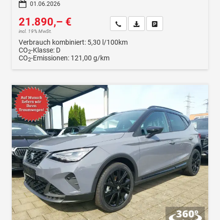
01.06.2026
21.890,– €
Wir rufen Sie an
Fahrzeugexposé (PDF)
Fahrzeug parken
incl. 19% MwSt.
Verbrauch kombiniert:
5,30 l/100km
CO
-Klasse:
D
2
CO
-Emissionen:
121,00 g/km
2