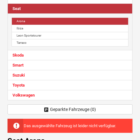
Seat
Arona
Ibiza
Leon Sportstourer
Tarraco
Skoda
Smart
Suzuki
Toyota
Volkswagen
Geparkte Fahrzeuge (
0
)
Das ausgewählte Fahrzeug ist leider nicht verfügbar.