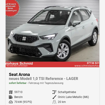
Seat Arona
neues Modell 1,0 TSI Reference - LAGER
sofort lieferbar
Fahrzeug mit Tageszulassung
Fahrzeugnr.
59710
Getriebe
Schaltgetriebe
Kraftstoff
Benzin
Außenfarbe
Oniric Lake Metallic (M6)
Leistung
70 kW (95 PS)
Kilometerstand
20 km