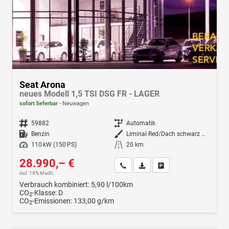
Seat Arona
neues Modell 1,5 TSI DSG FR - LAGER
sofort lieferbar
Neuwagen
Fahrzeugnr.
59882
Getriebe
Automatik
Kraftstoff
Benzin
Außenfarbe
Liminal Red/Dach schwarz Metallic (S60E)
Leistung
110 kW (150 PS)
Kilometerstand
20 km
28.990,– €
Wir rufen Sie an
Fahrzeugexposé (PDF)
Fahrzeug parken
incl. 19% MwSt.
Verbrauch kombiniert:
5,90 l/100km
CO
-Klasse:
D
2
CO
-Emissionen:
133,00 g/km
2