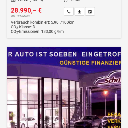
28.990,– €
Wir rufen Sie an
Fahrzeugexposé (PDF)
Fahrzeug parken
incl. 19% MwSt.
Verbrauch kombiniert:
5,90 l/100km
CO
-Klasse:
D
2
CO
-Emissionen:
133,00 g/km
2