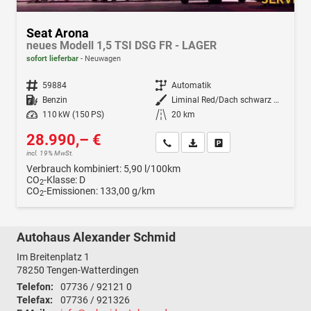
Seat Arona
neues Modell 1,5 TSI DSG FR - LAGER
sofort lieferbar
Neuwagen
Fahrzeugnr.
59884
Getriebe
Automatik
Kraftstoff
Benzin
Außenfarbe
Liminal Red/Dach schwarz Metallic (S60E)
Leistung
110 kW (150 PS)
Kilometerstand
20 km
28.990,– €
Wir rufen Sie an
Fahrzeugexposé (PDF)
Fahrzeug parken
incl. 19% MwSt.
Verbrauch kombiniert:
5,90 l/100km
CO
-Klasse:
D
2
CO
-Emissionen:
133,00 g/km
2
Autohaus Alexander Schmid
Im Breitenplatz 1
78250
Tengen-Watterdingen
Telefon:
07736 / 92121 0
Telefax:
07736 / 921326