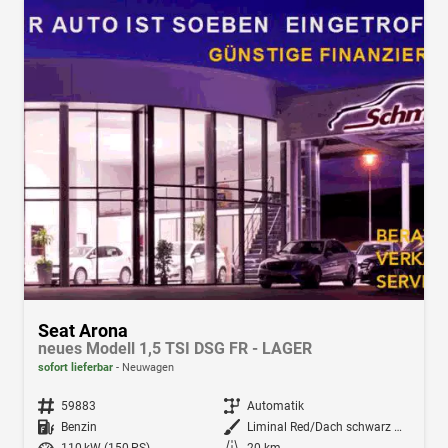
Seat Arona
neues Modell 1,5 TSI DSG FR - LAGER
sofort lieferbar
Neuwagen
Fahrzeugnr.
59883
Getriebe
Automatik
Kraftstoff
Benzin
Außenfarbe
Liminal Red/Dach schwarz Metallic (S60E)
Leistung
110 kW (150 PS)
Kilometerstand
20 km