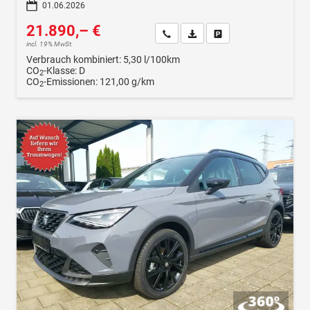
01.06.2026
21.890,– €
Wir rufen Sie an
Fahrzeugexposé (PDF)
Fahrzeug parken
incl. 19% MwSt.
Verbrauch kombiniert:
5,30 l/100km
CO
-Klasse:
D
2
CO
-Emissionen:
121,00 g/km
2