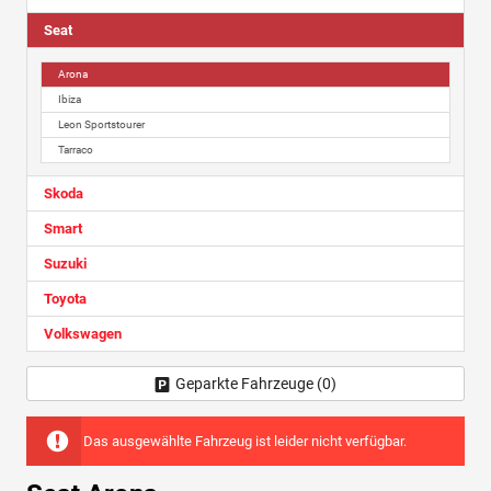
Seat
Arona
Ibiza
Leon Sportstourer
Tarraco
Skoda
Smart
Suzuki
Toyota
Volkswagen
Geparkte Fahrzeuge (
0
)
Das ausgewählte Fahrzeug ist leider nicht verfügbar.