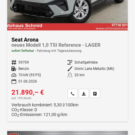
Seat Arona
neues Modell 1,0 TSI Reference - LAGER
sofort lieferbar
Fahrzeug mit Tageszulassung
Fahrzeugnr.
59709
Getriebe
Schaltgetriebe
Kraftstoff
Benzin
Außenfarbe
Oniric Lake Metallic (M6)
Leistung
70 kW (95 PS)
Kilometerstand
20 km
01.06.2026
21.890,– €
Wir rufen Sie an
Fahrzeugexposé (PDF)
Fahrzeug parken
incl. 19% MwSt.
Verbrauch kombiniert:
5,30 l/100km
CO
-Klasse:
D
2
CO
-Emissionen:
121,00 g/km
2