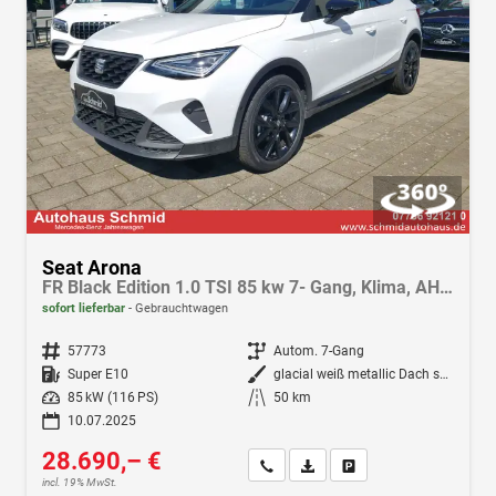
Seat Arona
FR Black Edition 1.0 TSI 85 kw 7- Gang, Klima, AHK, Navi, LED, Fahrassistenz-Paket, Winterpak., Android Auto, Apple CarPlay
sofort lieferbar
Gebrauchtwagen
Fahrzeugnr.
57773
Getriebe
Autom. 7-Gang
Kraftstoff
Super E10
Außenfarbe
glacial weiß metallic Dach schwarz
Leistung
85 kW (116 PS)
Kilometerstand
50 km
10.07.2025
28.690,– €
Wir rufen Sie an
Fahrzeugexposé (PDF)
Fahrzeug parken
incl. 19% MwSt.