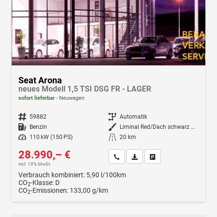
Seat Arona
neues Modell 1,5 TSI DSG FR - LAGER
sofort lieferbar
Neuwagen
Fahrzeugnr.
59882
Getriebe
Automatik
Kraftstoff
Benzin
Außenfarbe
Liminal Red/Dach schwarz Metallic (S60E)
Leistung
110 kW (150 PS)
Kilometerstand
20 km
28.990,– €
Wir rufen Sie an
Fahrzeugexposé (PDF)
Fahrzeug parken
incl. 19% MwSt.
Verbrauch kombiniert:
5,90 l/100km
CO
-Klasse:
D
2
CO
-Emissionen:
133,00 g/km
2