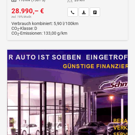
28.990,– €
Wir rufen Sie an
Fahrzeugexposé (PDF)
Fahrzeug parken
incl. 19% MwSt.
Verbrauch kombiniert:
5,90 l/100km
CO
-Klasse:
D
2
CO
-Emissionen:
133,00 g/km
2