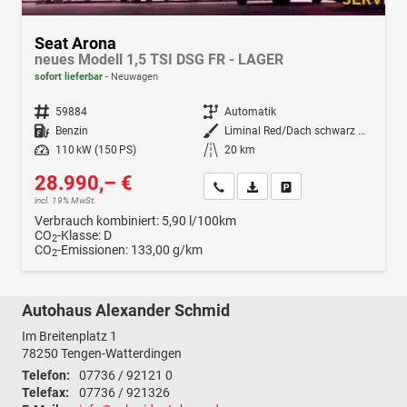
Seat Arona
neues Modell 1,5 TSI DSG FR - LAGER
sofort lieferbar
Neuwagen
Fahrzeugnr.
59884
Getriebe
Automatik
Kraftstoff
Benzin
Außenfarbe
Liminal Red/Dach schwarz Metallic (S60E)
Leistung
110 kW (150 PS)
Kilometerstand
20 km
28.990,– €
Wir rufen Sie an
Fahrzeugexposé (PDF)
Fahrzeug parken
incl. 19% MwSt.
Verbrauch kombiniert:
5,90 l/100km
CO
-Klasse:
D
2
CO
-Emissionen:
133,00 g/km
2
Autohaus Alexander Schmid
Im Breitenplatz 1
78250
Tengen-Watterdingen
Telefon:
07736 / 92121 0
Telefax:
07736 / 921326