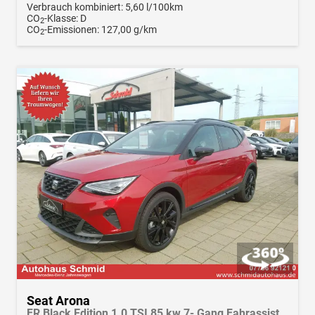
Verbrauch kombiniert:
5,60 l/100km
CO
-Klasse:
D
2
CO
-Emissionen:
127,00 g/km
2
Seat Arona
FR Black Edition 1.0 TSI 85 kw 7- Gang Fahrassistenz-Paket, AHK, Navi, LED, Klima,Winterpak., Android Auto, Apple CarPlay