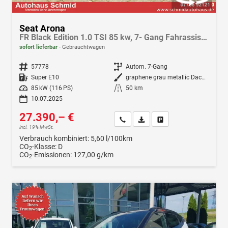
Seat Arona
FR Black Edition 1.0 TSI 85 kw, 7- Gang Fahrassis.-Paket, Winterpak., Klima, Navi, LED, Android Auto, Apple CarPlay
sofort lieferbar
Gebrauchtwagen
Fahrzeugnr.
57778
Getriebe
Autom. 7-Gang
Kraftstoff
Super E10
Außenfarbe
graphene grau metallic Dach schwarz
Leistung
85 kW (116 PS)
Kilometerstand
50 km
10.07.2025
27.390,– €
Wir rufen Sie an
Fahrzeugexposé (PDF)
Fahrzeug parken
incl. 19% MwSt.
Verbrauch kombiniert:
5,60 l/100km
CO
-Klasse:
D
2
CO
-Emissionen:
127,00 g/km
2