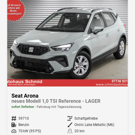
Seat Arona
neues Modell 1,0 TSI Reference - LAGER
sofort lieferbar
Fahrzeug mit Tageszulassung
Fahrzeugnr.
59710
Getriebe
Schaltgetriebe
Kraftstoff
Benzin
Außenfarbe
Oniric Lake Metallic (M6)
Leistung
70 kW (95 PS)
Kilometerstand
20 km