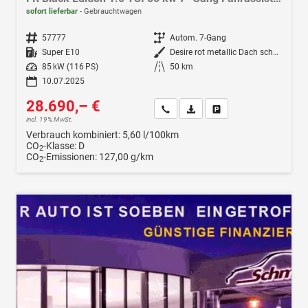
sofort lieferbar
Gebrauchtwagen
Fahrzeugnr.
57777
Getriebe
Autom. 7-Gang
Kraftstoff
Super E10
Außenfarbe
Desire rot metallic Dach schwarz
Leistung
85 kW (116 PS)
Kilometerstand
50 km
10.07.2025
28.690,– €
Wir rufen Sie an
Fahrzeugexposé (PDF)
Fahrzeug parken
incl. 19% MwSt.
Verbrauch kombiniert:
5,60 l/100km
CO
-Klasse:
D
2
CO
-Emissionen:
127,00 g/km
2