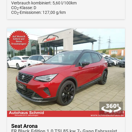
Verbrauch kombiniert:
5,60 l/100km
CO
-Klasse:
D
2
CO
-Emissionen:
127,00 g/km
2
Seat Arona
FR Black Edition 1.0 TSI 85 kw 7- Gang Fahrassistenz-Paket, AHK, Navi, LED, Klima,Winterpak., Android Auto, Apple CarPlay