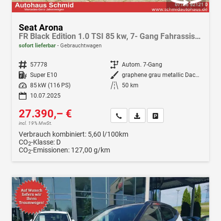
Seat Arona
FR Black Edition 1.0 TSI 85 kw, 7- Gang Fahrassis.-Paket, Winterpak., Klima, Navi, LED, Android Auto, Apple CarPlay
sofort lieferbar
Gebrauchtwagen
Fahrzeugnr.
57778
Getriebe
Autom. 7-Gang
Kraftstoff
Super E10
Außenfarbe
graphene grau metallic Dach schwarz
Leistung
85 kW (116 PS)
Kilometerstand
50 km
10.07.2025
27.390,– €
Wir rufen Sie an
Fahrzeugexposé (PDF)
Fahrzeug parken
incl. 19% MwSt.
Verbrauch kombiniert:
5,60 l/100km
CO
-Klasse:
D
2
CO
-Emissionen:
127,00 g/km
2