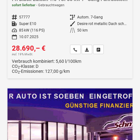
sofort lieferbar
Gebrauchtwagen
Fahrzeugnr.
57777
Getriebe
Autom. 7-Gang
Kraftstoff
Super E10
Außenfarbe
Desire rot metallic Dach schwarz
Leistung
85 kW (116 PS)
Kilometerstand
50 km
10.07.2025
28.690,– €
Wir rufen Sie an
Fahrzeugexposé (PDF)
Fahrzeug parken
incl. 19% MwSt.
Verbrauch kombiniert:
5,60 l/100km
CO
-Klasse:
D
2
CO
-Emissionen:
127,00 g/km
2