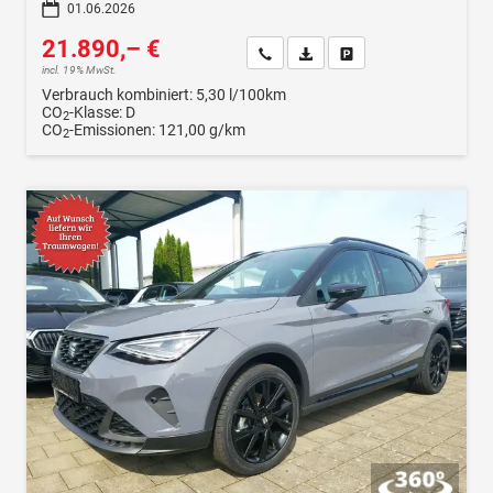
01.06.2026
21.890,– €
Wir rufen Sie an
Fahrzeugexposé (PDF)
Fahrzeug parken
incl. 19% MwSt.
Verbrauch kombiniert:
5,30 l/100km
CO
-Klasse:
D
2
CO
-Emissionen:
121,00 g/km
2