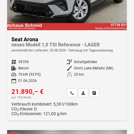
Seat Arona
neues Modell 1,0 TSI Reference - LAGER
unverbindliche Lieferzeit:
20.08.2026
Fahrzeug mit Tageszulassung
Fahrzeugnr.
59709
Getriebe
Schaltgetriebe
Kraftstoff
Benzin
Außenfarbe
Oniric Lake Metallic (M6)
Leistung
70 kW (95 PS)
Kilometerstand
20 km
01.06.2026
21.890,– €
Wir rufen Sie an
Fahrzeugexposé (PDF)
Fahrzeug parken
incl. 19% MwSt.
Verbrauch kombiniert:
5,30 l/100km
CO
-Klasse:
D
2
CO
-Emissionen:
121,00 g/km
2