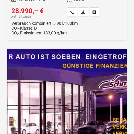
28.990,– €
Wir rufen Sie an
Fahrzeugexposé (PDF)
Fahrzeug parken
incl. 19% MwSt.
Verbrauch kombiniert:
5,90 l/100km
CO
-Klasse:
D
2
CO
-Emissionen:
133,00 g/km
2