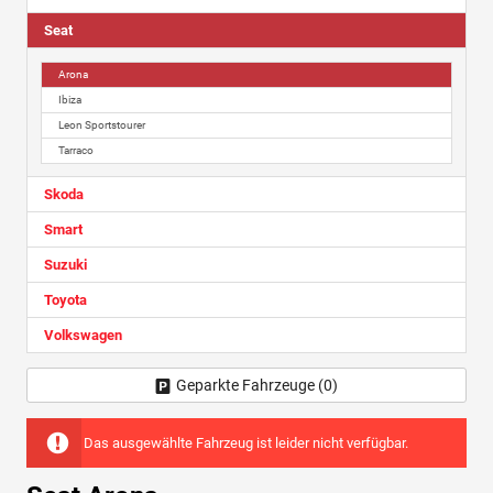
Seat
Arona
Ibiza
Leon Sportstourer
Tarraco
Skoda
Smart
Suzuki
Toyota
Volkswagen
Geparkte Fahrzeuge (
0
)
Das ausgewählte Fahrzeug ist leider nicht verfügbar.