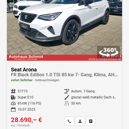
Seat Arona
FR Black Edition 1.0 TSI 85 kw 7- Gang, Klima, AHK, Navi, LED, Fahrassistenz-Paket, Winterpak., Android Auto, Apple CarPlay
sofort lieferbar
Gebrauchtwagen
Fahrzeugnr.
57773
Getriebe
Autom. 7-Gang
Kraftstoff
Super E10
Außenfarbe
glacial weiß metallic Dach schwarz
Leistung
85 kW (116 PS)
Kilometerstand
50 km
10.07.2025
28.690,– €
Wir rufen Sie an
Fahrzeugexposé (PDF)
Fahrzeug parken
incl. 19% MwSt.