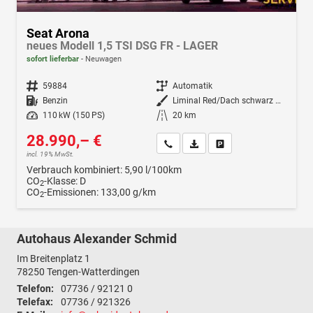
Seat Arona
neues Modell 1,5 TSI DSG FR - LAGER
sofort lieferbar
Neuwagen
Fahrzeugnr.
59884
Getriebe
Automatik
Kraftstoff
Benzin
Außenfarbe
Liminal Red/Dach schwarz Metallic (S60E)
Leistung
110 kW (150 PS)
Kilometerstand
20 km
28.990,– €
Wir rufen Sie an
Fahrzeugexposé (PDF)
Fahrzeug parken
incl. 19% MwSt.
Verbrauch kombiniert:
5,90 l/100km
CO
-Klasse:
D
2
CO
-Emissionen:
133,00 g/km
2
Autohaus Alexander Schmid
Im Breitenplatz 1
78250
Tengen-Watterdingen
Telefon:
07736 / 92121 0
Telefax:
07736 / 921326