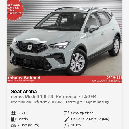
Seat Arona
neues Modell 1,0 TSI Reference - LAGER
unverbindliche Lieferzeit:
20.08.2026
Fahrzeug mit Tageszulassung
Fahrzeugnr.
59710
Getriebe
Schaltgetriebe
Kraftstoff
Benzin
Außenfarbe
Oniric Lake Metallic (M6)
Leistung
70 kW (95 PS)
Kilometerstand
20 km