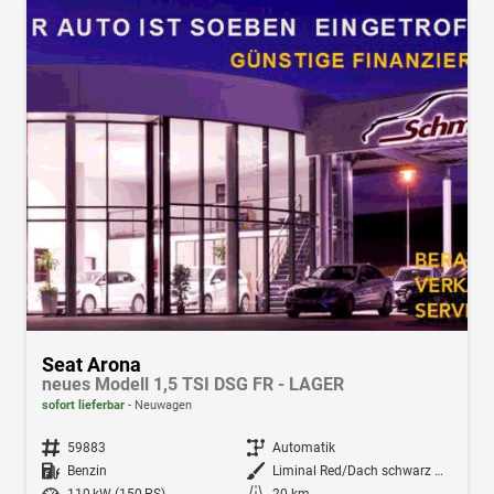
Seat Arona
neues Modell 1,5 TSI DSG FR - LAGER
sofort lieferbar
Neuwagen
Fahrzeugnr.
59883
Getriebe
Automatik
Kraftstoff
Benzin
Außenfarbe
Liminal Red/Dach schwarz Metallic (S60E)
Leistung
110 kW (150 PS)
Kilometerstand
20 km