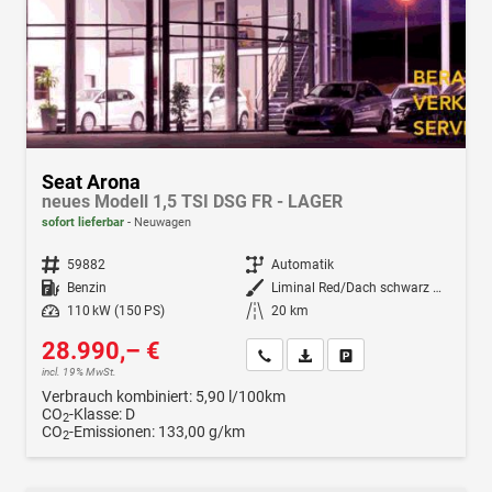
Seat Arona
neues Modell 1,5 TSI DSG FR - LAGER
sofort lieferbar
Neuwagen
Fahrzeugnr.
59882
Getriebe
Automatik
Kraftstoff
Benzin
Außenfarbe
Liminal Red/Dach schwarz Metallic (S60E)
Leistung
110 kW (150 PS)
Kilometerstand
20 km
28.990,– €
Wir rufen Sie an
Fahrzeugexposé (PDF)
Fahrzeug parken
incl. 19% MwSt.
Verbrauch kombiniert:
5,90 l/100km
CO
-Klasse:
D
2
CO
-Emissionen:
133,00 g/km
2