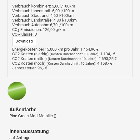
Verbrauch kombiniert:
5,60 l/100km
Verbrauch Innenstadt:
6,00 l/100km
Verbrauch Stadtrand:
4,60 l/100km
Verbrauch Landstraße:
4,80 l/100km
Verbrauch Autobahn:
6,70 l/100km
CO
-Emissionen:
126,00 g/km
2
CO
-Klasse:
D
2
Download
Energiekosten bei 15.000 km pro Jahr:
1.464,96 €
CO2 Kosten (niedrig)
:
1.134,- €
(Kosten Durchschnitt 10 Jahre)
CO2 Kosten (mittel)
:
2.693,25 €
(Kosten Durchschnitt 10 Jahre)
CO2 Kosten (hoch)
:
4.158,- €
(Kosten Durchschnitt 10 Jahre)
Jahressteuer:
96,- €
Außenfarbe
Pine Green Matt Metallic ()
Innenausstattung
auf Anfrage