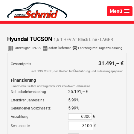
Menü
Hyundai TUCSON
1,6 T HEV AT Black Line - LAGER
Fahrzeugnr.:
59799
sofort lieferbar
Fahrzeug mit Tageszulassung
31.491,– €
Gesamtpreis
incl. 19% MwSt., den Kosten für Überführung und Zulassungspapieren
Finanzierung
Finanzieren Sie Ihr Fahrzeug mit 5,99% effektivem Jahreszins
25.191,– €
Nettodarlehensbetrag
5,99%
Effektiver Jahreszins
5,99%
Gebundener Sollzinssatz
€
Anzahlung
€
Schlussrate