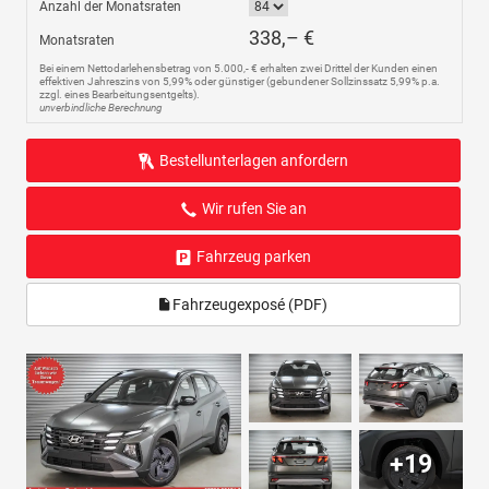
Anzahl der Monatsraten
338,– €
Monatsraten
Bei einem Nettodarlehensbetrag von 5.000,- € erhalten zwei Drittel der Kunden einen
effektiven Jahreszins von 5,99% oder günstiger (gebundener Sollzinssatz 5,99% p.a.
zzgl. eines Bearbeitungsentgelts).
unverbindliche Berechnung
Bestellunterlagen anfordern
Wir rufen Sie an
Fahrzeug parken
Fahrzeugexposé (PDF)
+19