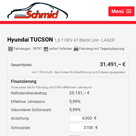
Menü
Hyundai TUCSON
1,6 T HEV AT Black Line - LAGER
Fahrzeugnr.:
59797
sofort lieferbar
Fahrzeug mit Tageszulassung
31.491,– €
Gesamtpreis
incl. 19% MwSt., den Kosten für Überführung und Zulassungspapieren
Finanzierung
Finanzieren Sie Ihr Fahrzeug mit 5,99% effektivem Jahreszins
25.191,– €
Nettodarlehensbetrag
5,99%
Effektiver Jahreszins
5,99%
Gebundener Sollzinssatz
€
Anzahlung
€
Schlussrate