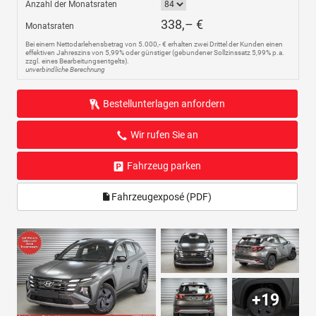
Anzahl der Monatsraten
338,– €
Monatsraten
Bei einem Nettodarlehensbetrag von 5.000,- € erhalten zwei Drittel der Kunden einen
effektiven Jahreszins von 5,99% oder günstiger (gebundener Sollzinssatz 5,99% p.a.
zzgl. eines Bearbeitungsentgelts).
unverbindliche Berechnung
Bestellunterlagen anfordern
Wir rufen Sie an
Fahrzeug parken
Fahrzeugexposé (PDF)
+19