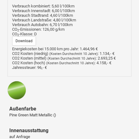
Verbrauch kombiniert:
5,60 l/100km
Verbrauch Innenstadt:
6,00 l/100km
Verbrauch Stadtrand:
4,60 l/100km
Verbrauch Landstraße:
4,80 l/100km
Verbrauch Autobahn:
6,70 l/100km
CO
-Emissionen:
126,00 g/km
2
CO
-Klasse:
D
2
Download
Energiekosten bei 15.000 km pro Jahr:
1.464,96 €
CO2 Kosten (niedrig)
:
1.134,- €
(Kosten Durchschnitt 10 Jahre)
CO2 Kosten (mittel)
:
2.693,25 €
(Kosten Durchschnitt 10 Jahre)
CO2 Kosten (hoch)
:
4.158,- €
(Kosten Durchschnitt 10 Jahre)
Jahressteuer:
96,- €
Außenfarbe
Pine Green Matt Metallic ()
Innenausstattung
auf Anfrage