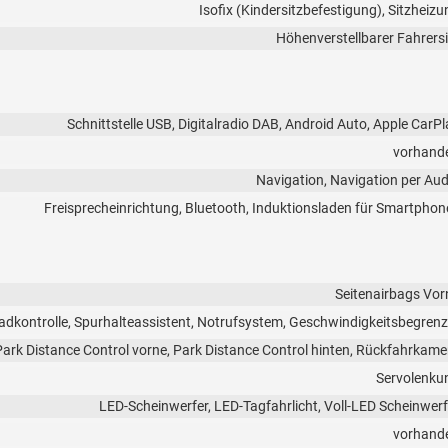
Isofix (Kindersitzbefestigung), Sitzheizu
Höhenverstellbarer Fahrersi
Schnittstelle USB, Digitalradio DAB, Android Auto, Apple CarPl
vorhand
Navigation, Navigation per Aud
Freisprecheinrichtung, Bluetooth, Induktionsladen für Smartphon
Seitenairbags Vor
kontrolle, Spurhalteassistent, Notrufsystem, Geschwindigkeitsbegrenz
Park Distance Control vorne, Park Distance Control hinten, Rückfahrkame
Servolenku
LED-Scheinwerfer, LED-Tagfahrlicht, Voll-LED Scheinwerf
vorhand