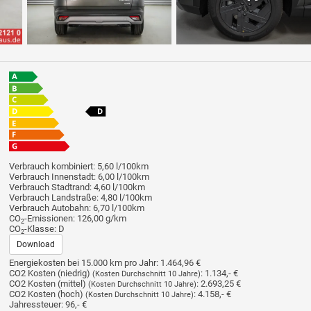
Verbrauch kombiniert:
5,60 l/100km
Verbrauch Innenstadt:
6,00 l/100km
Verbrauch Stadtrand:
4,60 l/100km
Verbrauch Landstraße:
4,80 l/100km
Verbrauch Autobahn:
6,70 l/100km
CO
-Emissionen:
126,00 g/km
2
CO
-Klasse:
D
2
Download
Energiekosten bei 15.000 km pro Jahr:
1.464,96 €
CO2 Kosten (niedrig)
:
1.134,- €
(Kosten Durchschnitt 10 Jahre)
CO2 Kosten (mittel)
:
2.693,25 €
(Kosten Durchschnitt 10 Jahre)
CO2 Kosten (hoch)
:
4.158,- €
(Kosten Durchschnitt 10 Jahre)
Jahressteuer:
96,- €