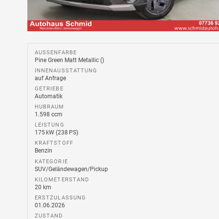
AUSSENFARBE
Pine Green Matt Metallic ()
INNENAUSSTATTUNG
auf Anfrage
GETRIEBE
Automatik
HUBRAUM
1.598 ccm
LEISTUNG
175 kW (238 PS)
KRAFTSTOFF
Benzin
KATEGORIE
SUV/Geländewagen/Pickup
KILOMETERSTAND
20 km
ERSTZULASSUNG
01.06.2026
ZUSTAND