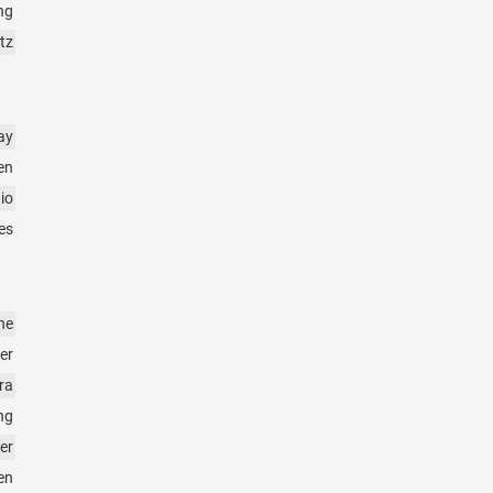
ng
tz
ay
en
io
es
ne
er
ra
ng
er
en