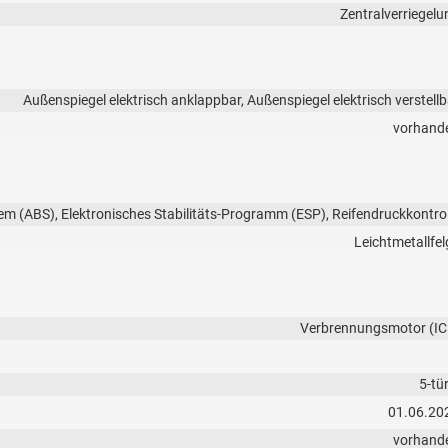
Zentralverriegelu
Außenspiegel elektrisch anklappbar, Außenspiegel elektrisch verstellb
vorhand
em (ABS), Elektronisches Stabilitäts-Programm (ESP), Reifendruckkontrol
Leichtmetallfel
Verbrennungsmotor (IC
5-tü
01.06.20
vorhand