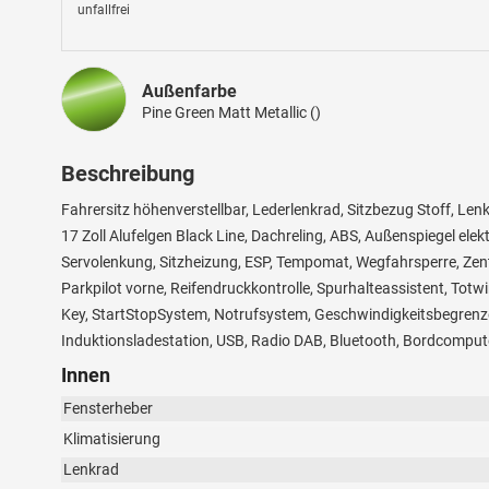
unfallfrei
Außenfarbe
Pine Green Matt Metallic ()
Beschreibung
Fahrersitz höhenverstellbar, Lederlenkrad, Sitzbezug Stoff, Len
17 Zoll Alufelgen Black Line, Dachreling, ABS, Außenspiegel elek
Servolenkung, Sitzheizung, ESP, Tempomat, Wegfahrsperre, Zentr
Parkpilot vorne, Reifendruckkontrolle, Spurhalteassistent, Tot
Key, StartStopSystem, Notrufsystem, Geschwindigkeitsbegrenzer
Induktionsladestation, USB, Radio DAB, Bluetooth, Bordcompute
Innen
Fensterheber
Klimatisierung
Lenkrad