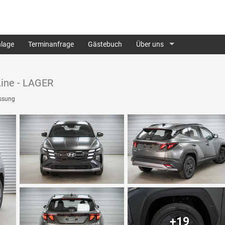
lage
Terminanfrage
Gästebuch
Über uns
Line - LAGER
ssung
+19