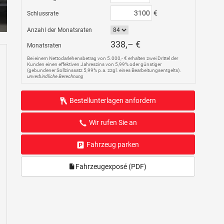
€
Schlussrate
Anzahl der Monatsraten
338,– €
Monatsraten
Bei einem Nettodarlehensbetrag von 5.000,- € erhalten zwei Drittel der
Kunden einen effektiven Jahreszins von 5,99% oder günstiger
(gebundener Sollzinssatz 5,99% p.a. zzgl. eines Bearbeitungsentgelts).
unverbindliche Berechnung
Bestellunterlagen anfordern
Wir rufen Sie an
Fahrzeug parken
Fahrzeugexposé (PDF)