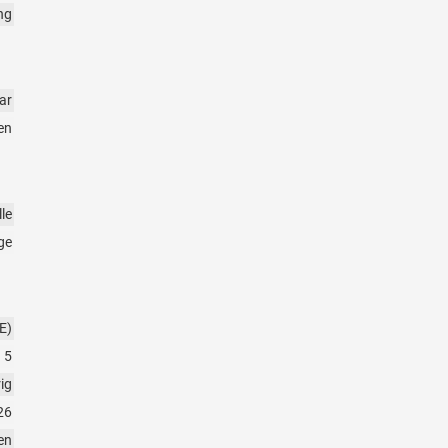
ng
ar
en
le
ge
E)
5
rig
26
en