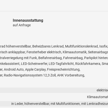
Innenausstattung
auf Anfrage
krad höhenverstellbar, Beheizbares Lenkrad, Multifunktionslenkrad, Isofix
trisch anklappbar, Fensterheber elektrisch, Klimaautomatik, Seitenairbags
alverriegelung mit Funk, Beifahrerairbag, Fahrerairbag, Parkpilot hinten
winkelassistent, LED-Scheinwerfer, LED-Tagfahrlicht, Rückfahrkamera, Sma
, Android Auto, Apple Carplay, Freisprecheinrichtung,
r, Radio-Navigationssystem 12,3 Zoll, AHK Vorbereitung,
elektri
Klimaautomat
in Leder, höhenverstellbar, mit Multifunktionen, mit Lenkradheizu