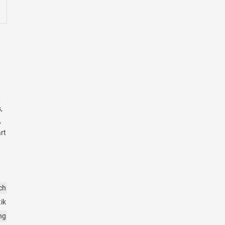
,
,
,
rt
sch
ik
ng