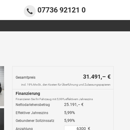
07736 92121 0
31.491,– €
Gesamtpreis
incl. 19% MwSt., den Kosten für Überführung und Zulassungspapieren
Finanzierung
Finanzieren Sie Ihr Fahrzeug mit 5,99% effektivem Jahreszins
25.191,– €
Nettodarlehensbetrag
5,99%
Effektiver Jahreszins
5,99%
Gebundener Sollzinssatz
€
Anzahlung