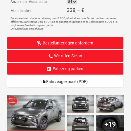
Anzahl der Monatsraten
338,– €
Monatsraten
Bei einem Nettodarlehensbetrag von 5.000,- € erhalten zwei Drittel der Kunden einen
effektiven Jahreszins von 5,99% oder günstiger (gebundener Sollzinssatz 5,99% p.a.
zzgl. eines Bearbeitungsentgelts).
unverbindliche Berechnung
Bestellunterlagen anfordern
Wir rufen Sie an
Fahrzeug parken
Fahrzeugexposé (PDF)
+19