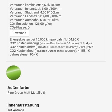
Verbrauch kombiniert:
5,60 l/100km
Verbrauch Innenstadt:
6,00 l/100km
Verbrauch Stadtrand:
4,60 l/100km
Verbrauch Landstraße:
4,80 l/100km
Verbrauch Autobahn:
6,70 l/100km
CO
-Emissionen:
126,00 g/km
2
CO
-Klasse:
D
2
Download
Energiekosten bei 15.000 km pro Jahr:
1.464,96 €
CO2 Kosten (niedrig)
:
1.134,- €
(Kosten Durchschnitt 10 Jahre)
CO2 Kosten (mittel)
:
2.693,25 €
(Kosten Durchschnitt 10 Jahre)
CO2 Kosten (hoch)
:
4.158,- €
(Kosten Durchschnitt 10 Jahre)
Jahressteuer:
96,- €
Außenfarbe
Pine Green Matt Metallic ()
Innenausstattung
auf Anfrage