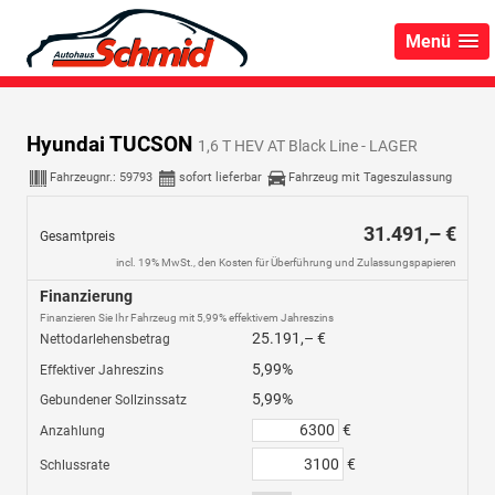
Menü
Hyundai TUCSON
1,6 T HEV AT Black Line - LAGER
Fahrzeugnr.:
59793
sofort lieferbar
Fahrzeug mit Tageszulassung
31.491,– €
Gesamtpreis
incl. 19% MwSt., den Kosten für Überführung und Zulassungspapieren
Finanzierung
Finanzieren Sie Ihr Fahrzeug mit 5,99% effektivem Jahreszins
25.191,– €
Nettodarlehensbetrag
5,99%
Effektiver Jahreszins
5,99%
Gebundener Sollzinssatz
€
Anzahlung
€
Schlussrate