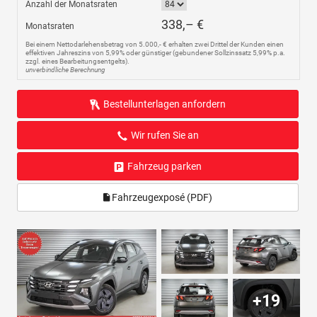
Anzahl der Monatsraten
338,– €
Monatsraten
Bei einem Nettodarlehensbetrag von 5.000,- € erhalten zwei Drittel der Kunden einen
effektiven Jahreszins von 5,99% oder günstiger (gebundener Sollzinssatz 5,99% p.a.
zzgl. eines Bearbeitungsentgelts).
unverbindliche Berechnung
Bestellunterlagen anfordern
Wir rufen Sie an
Fahrzeug parken
Fahrzeugexposé (PDF)
+19