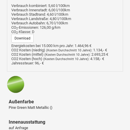
Verbrauch kombiniert:
5,60 l/100km
Verbrauch Innenstadt:
6,00 l/100km
Verbrauch Stadtrand:
4,60 l/100km
Verbrauch Landstraße:
4,80 l/100km
Verbrauch Autobahn:
6,70 l/100km
CO
-Emissionen:
126,00 g/km
2
CO
-Klasse:
D
2
Download
Energiekosten bei 15.000 km pro Jahr:
1.464,96 €
CO2 Kosten (niedrig)
:
1.134,- €
(Kosten Durchschnitt 10 Jahre)
CO2 Kosten (mittel)
:
2.693,25 €
(Kosten Durchschnitt 10 Jahre)
CO2 Kosten (hoch)
:
4.158,- €
(Kosten Durchschnitt 10 Jahre)
Jahressteuer:
96,- €
Außenfarbe
Pine Green Matt Metallic ()
Innenausstattung
auf Anfrage