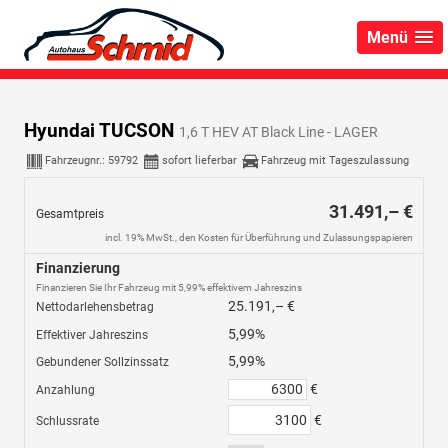
Menü
Hyundai TUCSON
1,6 T HEV AT Black Line - LAGER
Fahrzeugnr.:
59792
sofort lieferbar
Fahrzeug mit Tageszulassung
31.491,– €
Gesamtpreis
incl. 19% MwSt., den Kosten für Überführung und Zulassungspapieren
Finanzierung
Finanzieren Sie Ihr Fahrzeug mit 5,99% effektivem Jahreszins
25.191,– €
Nettodarlehensbetrag
5,99%
Effektiver Jahreszins
5,99%
Gebundener Sollzinssatz
€
Anzahlung
€
Schlussrate