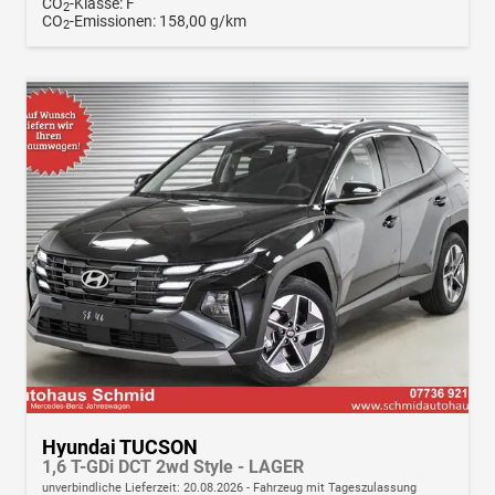
CO
-Klasse:
F
2
CO
-Emissionen:
158,00 g/km
2
Hyundai TUCSON
1,6 T-GDi DCT 2wd Style - LAGER
unverbindliche Lieferzeit:
20.08.2026
Fahrzeug mit Tageszulassung