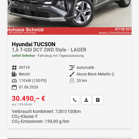
Hyundai TUCSON
1,6 T-GDi DCT 2WD Style - LAGER
sofort lieferbar
Fahrzeug mit Tageszulassung
Fahrzeugnr.
59719
Getriebe
Automatik
Kraftstoff
Benzin
Außenfarbe
Abyss Black Metallic ()
Leistung
110 kW (150 PS)
Kilometerstand
20 km
01.06.2026
30.490,– €
Wir rufen Sie an
Fahrzeugexposé (PDF)
Fahrzeug parken
incl. 19% MwSt.
Verbrauch kombiniert:
7,00 l/100km
CO
-Klasse:
F
2
CO
-Emissionen:
159,00 g/km
2