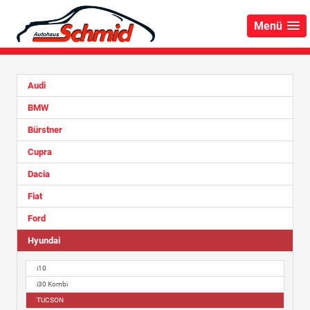
Menü
Audi
BMW
Bürstner
Cupra
Dacia
Fiat
Ford
Hyundai
i10
i30 Kombi
TUCSON