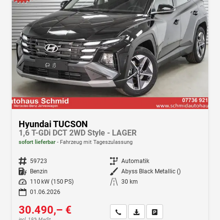
Hyundai TUCSON
1,6 T-GDi DCT 2WD Style - LAGER
sofort lieferbar
Fahrzeug mit Tageszulassung
Fahrzeugnr.
59723
Getriebe
Automatik
Kraftstoff
Benzin
Außenfarbe
Abyss Black Metallic ()
Leistung
110 kW (150 PS)
Kilometerstand
30 km
01.06.2026
30.490,– €
Wir rufen Sie an
Fahrzeugexposé (PDF)
Fahrzeug parken
incl. 19% MwSt.