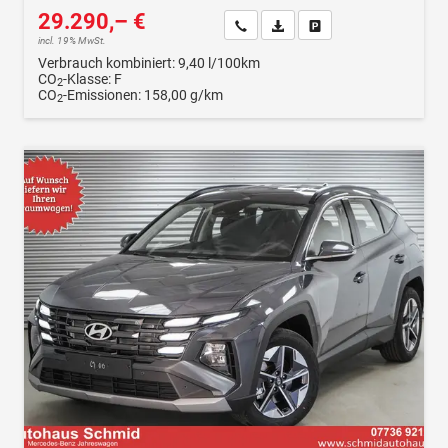
29.290,– €
Wir rufen Sie an
Fahrzeugexposé (PDF)
Fahrzeug parken
incl. 19% MwSt.
Verbrauch kombiniert:
9,40 l/100km
CO
-Klasse:
F
2
CO
-Emissionen:
158,00 g/km
2