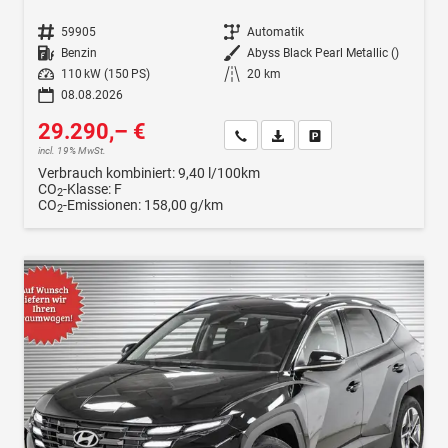
Fahrzeugnr.
59905
Getriebe
Automatik
Kraftstoff
Benzin
Außenfarbe
Abyss Black Pearl Metallic ()
Leistung
110 kW (150 PS)
Kilometerstand
20 km
08.08.2026
29.290,– €
Wir rufen Sie an
Fahrzeugexposé (PDF)
Fahrzeug parken
incl. 19% MwSt.
Verbrauch kombiniert:
9,40 l/100km
CO
-Klasse:
F
2
CO
-Emissionen:
158,00 g/km
2