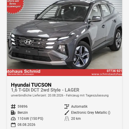
Hyundai TUCSON
1,6 T-GDi DCT 2wd Style - LAGER
unverbindliche Lieferzeit:
20.08.2026
Fahrzeug mit Tageszulassung
Fahrzeugnr.
59896
Getriebe
Automatik
Kraftstoff
Benzin
Außenfarbe
Electronic Grey Metallic ()
Leistung
110 kW (150 PS)
Kilometerstand
20 km
08.08.2026