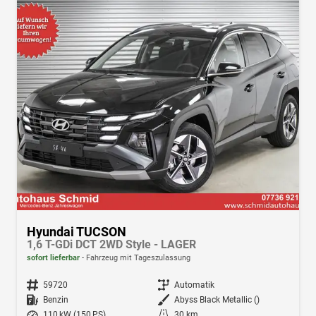
Hyundai TUCSON
1,6 T-GDi DCT 2WD Style - LAGER
sofort lieferbar
Fahrzeug mit Tageszulassung
Fahrzeugnr.
59720
Getriebe
Automatik
Kraftstoff
Benzin
Außenfarbe
Abyss Black Metallic ()
Leistung
110 kW (150 PS)
Kilometerstand
30 km