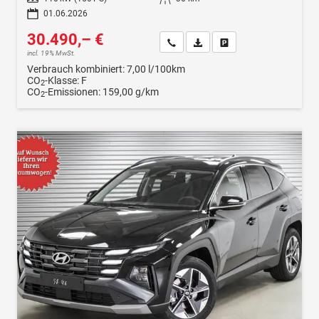
01.06.2026
30.490,– €
Wir rufen Sie an
Fahrzeugexposé (PDF)
Fahrzeug parken
incl. 19% MwSt.
Verbrauch kombiniert:
7,00 l/100km
CO
-Klasse:
F
2
CO
-Emissionen:
159,00 g/km
2