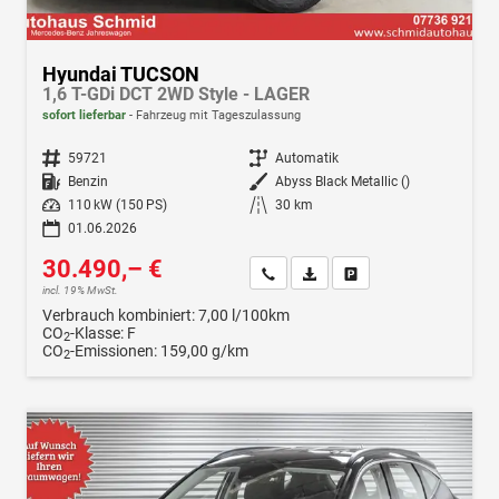
Hyundai TUCSON
1,6 T-GDi DCT 2WD Style - LAGER
sofort lieferbar
Fahrzeug mit Tageszulassung
Fahrzeugnr.
59721
Getriebe
Automatik
Kraftstoff
Benzin
Außenfarbe
Abyss Black Metallic ()
Leistung
110 kW (150 PS)
Kilometerstand
30 km
01.06.2026
30.490,– €
Wir rufen Sie an
Fahrzeugexposé (PDF)
Fahrzeug parken
incl. 19% MwSt.
Verbrauch kombiniert:
7,00 l/100km
CO
-Klasse:
F
2
CO
-Emissionen:
159,00 g/km
2