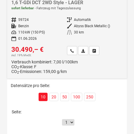
1,6 T-GDi DCT 2WD Style - LAGER
sofort lieferbar
Fahrzeug mit Tageszulassung
Fahrzeugnr.
59724
Getriebe
Automatik
Kraftstoff
Benzin
Außenfarbe
Abyss Black Metallic ()
Leistung
110 kW (150 PS)
Kilometerstand
30 km
01.06.2026
30.490,– €
Wir rufen Sie an
Fahrzeugexposé (PDF)
Fahrzeug parken
incl. 19% MwSt.
Verbrauch kombiniert:
7,00 l/100km
CO
-Klasse:
F
2
CO
-Emissionen:
159,00 g/km
2
Datensätze pro Seite:
10
20
50
100
250
Seite: