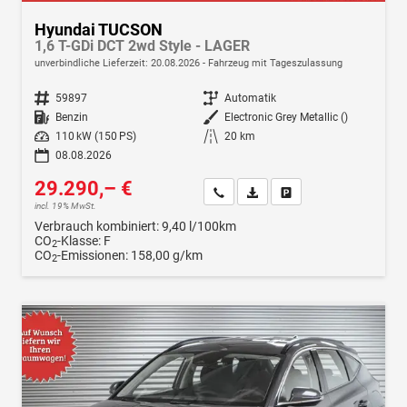
Hyundai TUCSON
1,6 T-GDi DCT 2wd Style - LAGER
unverbindliche Lieferzeit:
20.08.2026
Fahrzeug mit Tageszulassung
Fahrzeugnr.
59897
Getriebe
Automatik
Kraftstoff
Benzin
Außenfarbe
Electronic Grey Metallic ()
Leistung
110 kW (150 PS)
Kilometerstand
20 km
08.08.2026
29.290,– €
Wir rufen Sie an
Fahrzeugexposé (PDF)
Fahrzeug parken
incl. 19% MwSt.
Verbrauch kombiniert:
9,40 l/100km
CO
-Klasse:
F
2
CO
-Emissionen:
158,00 g/km
2