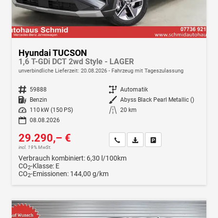
Hyundai TUCSON
1,6 T-GDi DCT 2wd Style - LAGER
unverbindliche Lieferzeit:
20.08.2026
Fahrzeug mit Tageszulassung
Fahrzeugnr.
59888
Getriebe
Automatik
Kraftstoff
Benzin
Außenfarbe
Abyss Black Pearl Metallic ()
Leistung
110 kW (150 PS)
Kilometerstand
20 km
08.08.2026
29.290,– €
Wir rufen Sie an
Fahrzeugexposé (PDF)
Fahrzeug parken
incl. 19% MwSt.
Verbrauch kombiniert:
6,30 l/100km
CO
-Klasse:
E
2
CO
-Emissionen:
144,00 g/km
2