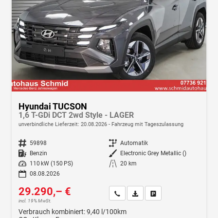
Hyundai TUCSON
1,6 T-GDi DCT 2wd Style - LAGER
unverbindliche Lieferzeit:
20.08.2026
Fahrzeug mit Tageszulassung
Fahrzeugnr.
59898
Getriebe
Automatik
Kraftstoff
Benzin
Außenfarbe
Electronic Grey Metallic ()
Leistung
110 kW (150 PS)
Kilometerstand
20 km
08.08.2026
29.290,– €
Wir rufen Sie an
Fahrzeugexposé (PDF)
Fahrzeug parken
incl. 19% MwSt.
Verbrauch kombiniert:
9,40 l/100km