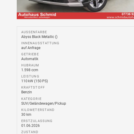
AUSSENFARBE
Abyss Black Metallic ()
INNENAUSSTATTUNG
auf Anfrage
GETRIEBE
Automatik
HUBRAUM
1.598 ccm
LEISTUNG
110 kW (150 PS)
KRAFTSTOFF
Benzin
KATEGORIE
SUV/Geländewagen/Pickup
KILOMETERSTAND
30 km
ERSTZULASSUNG
01.06.2026
ZUSTAND