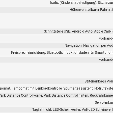
Isofix (Kindersitzbefestigung), Sitzheizu
Höhenverstellbarer Fahrersi
Schnittstelle USB, Android Auto, Apple CarPl
vorhand
Navigation, Navigation per Aud
Freisprecheinrichtung, Bluetooth, Induktionsladen für Smartphon
vorhand
Seitenairbags Vor
pomat, Tempomat mit Lenkradkontrolle, Spurhalteassistent, Notrufsyst
Park Distance Control vorne, Park Distance Control hinten, Rückfahrkame
Servolenku
Tagfahrlicht, LED-Scheinwerfer, Voll-LED Scheinwerf