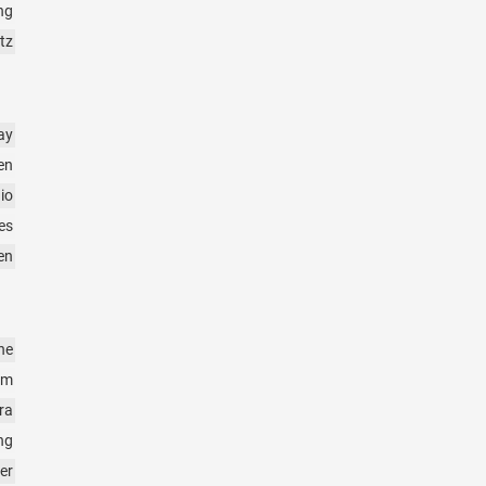
ng
tz
ay
en
io
es
en
ne
em
ra
ng
er