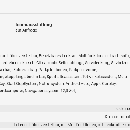
Innenausstattung
auf Anfrage
krad höhenverstellbar, Beheizbares Lenkrad, Multifunktionslenkrad, Isofix
sterheber elektrisch, Climatronic, Seitenairbags, Servolenkung, Sitzheizu
irbag, Fahrerairbag, Parkpilot hinten, Parkpilot vorne,
ängekupplung abnehmbar, Spurhalteassistent, Totwinkelassistent, Multi-
ey, StartStopSystem, Notrufsystem, Android Auto, Apple Carplay,
Bordcomputer, Navigationssystem 12,3 Zoll,
elektri
Klimaautomat
in Leder, höhenverstellbar, mit Multifunktionen, mit Lenkradheizu