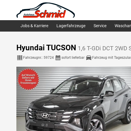
Jobs & Karriere
Lagerfahrzeuge
Service
Waschan
Hyundai TUCSON
1,6 T-GDi DCT 2WD S
Fahrzeugnr.:
59724
sofort lieferbar
Fahrzeug mit Tageszula