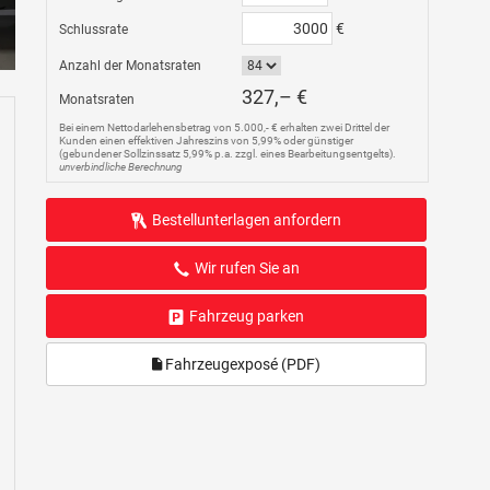
€
Schlussrate
Anzahl der Monatsraten
327,– €
Monatsraten
Bei einem Nettodarlehensbetrag von 5.000,- € erhalten zwei Drittel der
Kunden einen effektiven Jahreszins von 5,99% oder günstiger
(gebundener Sollzinssatz 5,99% p.a. zzgl. eines Bearbeitungsentgelts).
unverbindliche Berechnung
Bestellunterlagen anfordern
Wir rufen Sie an
Fahrzeug parken
Fahrzeugexposé (PDF)