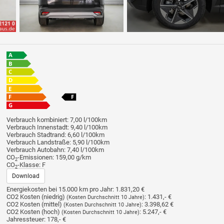
Verbrauch kombiniert:
7,00 l/100km
Verbrauch Innenstadt:
9,40 l/100km
Verbrauch Stadtrand:
6,60 l/100km
Verbrauch Landstraße:
5,90 l/100km
Verbrauch Autobahn:
7,40 l/100km
CO
-Emissionen:
159,00 g/km
2
CO
-Klasse:
F
2
Download
Energiekosten bei 15.000 km pro Jahr:
1.831,20 €
CO2 Kosten (niedrig)
:
1.431,- €
(Kosten Durchschnitt 10 Jahre)
CO2 Kosten (mittel)
:
3.398,62 €
(Kosten Durchschnitt 10 Jahre)
CO2 Kosten (hoch)
:
5.247,- €
(Kosten Durchschnitt 10 Jahre)
Jahressteuer:
178,- €