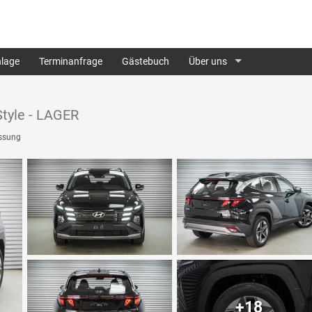
lage
Terminanfrage
Gästebuch
Über uns
tyle - LAGER
ssung
+18