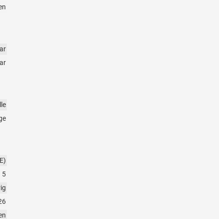
en
ar
ar
le
ge
E)
5
rig
26
en