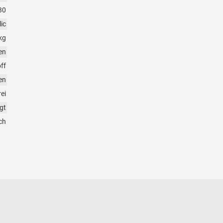
30
ic
kg
en
ff
en
rei
gt
ch