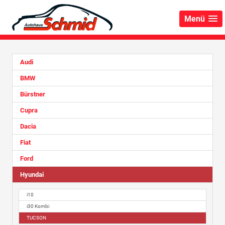
Menü
Audi
BMW
Bürstner
Cupra
Dacia
Fiat
Ford
Hyundai
i10
i30 Kombi
TUCSON