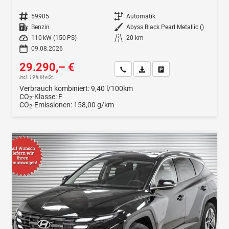
Fahrzeugnr.
59905
Getriebe
Automatik
Kraftstoff
Benzin
Außenfarbe
Abyss Black Pearl Metallic ()
Leistung
110 kW (150 PS)
Kilometerstand
20 km
09.08.2026
29.290,– €
Wir rufen Sie an
Fahrzeugexposé (PDF)
Fahrzeug parken
incl. 19% MwSt.
Verbrauch kombiniert:
9,40 l/100km
CO
-Klasse:
F
2
CO
-Emissionen:
158,00 g/km
2