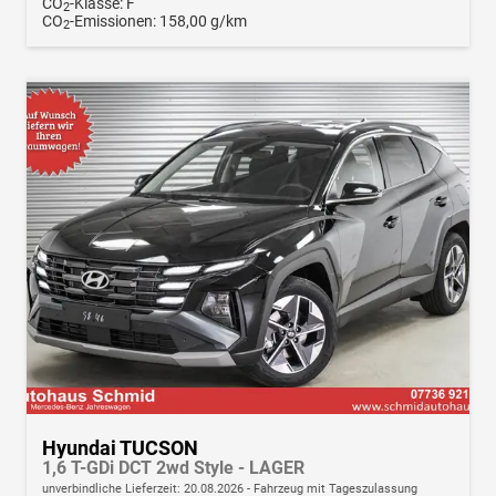
CO
-Klasse:
F
2
CO
-Emissionen:
158,00 g/km
2
Hyundai TUCSON
1,6 T-GDi DCT 2wd Style - LAGER
unverbindliche Lieferzeit:
20.08.2026
Fahrzeug mit Tageszulassung