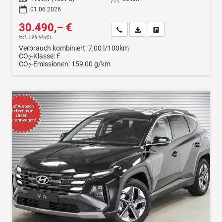
01.06.2026
30.490,– €
Wir rufen Sie an
Fahrzeugexposé (PDF)
Fahrzeug parken
incl. 19% MwSt.
Verbrauch kombiniert:
7,00 l/100km
CO
-Klasse:
F
2
CO
-Emissionen:
159,00 g/km
2