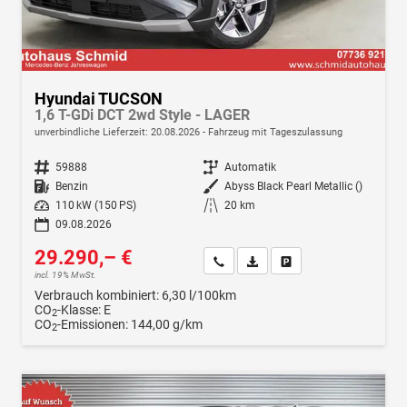
Hyundai TUCSON
1,6 T-GDi DCT 2wd Style - LAGER
unverbindliche Lieferzeit:
20.08.2026
Fahrzeug mit Tageszulassung
Fahrzeugnr.
59888
Getriebe
Automatik
Kraftstoff
Benzin
Außenfarbe
Abyss Black Pearl Metallic ()
Leistung
110 kW (150 PS)
Kilometerstand
20 km
09.08.2026
29.290,– €
Wir rufen Sie an
Fahrzeugexposé (PDF)
Fahrzeug parken
incl. 19% MwSt.
Verbrauch kombiniert:
6,30 l/100km
CO
-Klasse:
E
2
CO
-Emissionen:
144,00 g/km
2