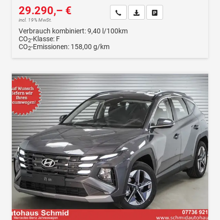
29.290,– €
Wir rufen Sie an
Fahrzeugexposé (PDF)
Fahrzeug parken
incl. 19% MwSt.
Verbrauch kombiniert:
9,40 l/100km
CO
-Klasse:
F
2
CO
-Emissionen:
158,00 g/km
2