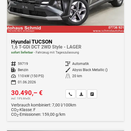
Hyundai TUCSON
1,6 T-GDi DCT 2WD Style - LAGER
sofort lieferbar
Fahrzeug mit Tageszulassung
Fahrzeugnr.
59719
Getriebe
Automatik
Kraftstoff
Benzin
Außenfarbe
Abyss Black Metallic ()
Leistung
110 kW (150 PS)
Kilometerstand
20 km
01.06.2026
30.490,– €
Wir rufen Sie an
Fahrzeugexposé (PDF)
Fahrzeug parken
incl. 19% MwSt.
Verbrauch kombiniert:
7,00 l/100km
CO
-Klasse:
F
2
CO
-Emissionen:
159,00 g/km
2