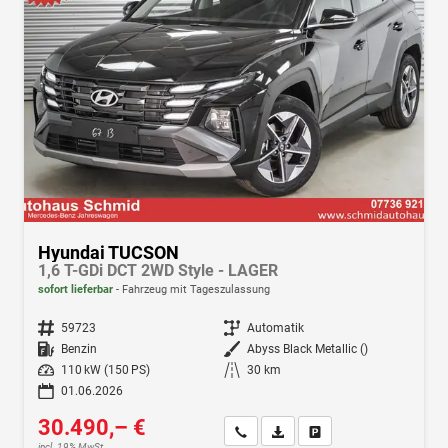
Hyundai TUCSON
1,6 T-GDi DCT 2WD Style - LAGER
sofort lieferbar
Fahrzeug mit Tageszulassung
Fahrzeugnr.
59723
Getriebe
Automatik
Kraftstoff
Benzin
Außenfarbe
Abyss Black Metallic ()
Leistung
110 kW (150 PS)
Kilometerstand
30 km
01.06.2026
30.490,– €
Wir rufen Sie an
Fahrzeugexposé (PDF)
Fahrzeug parken
incl. 19% MwSt.