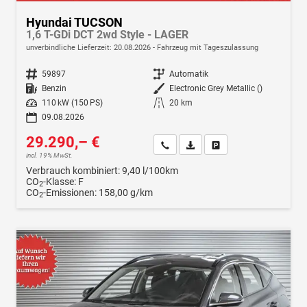
Hyundai TUCSON
1,6 T-GDi DCT 2wd Style - LAGER
unverbindliche Lieferzeit:
20.08.2026
Fahrzeug mit Tageszulassung
Fahrzeugnr.
59897
Getriebe
Automatik
Kraftstoff
Benzin
Außenfarbe
Electronic Grey Metallic ()
Leistung
110 kW (150 PS)
Kilometerstand
20 km
09.08.2026
29.290,– €
Wir rufen Sie an
Fahrzeugexposé (PDF)
Fahrzeug parken
incl. 19% MwSt.
Verbrauch kombiniert:
9,40 l/100km
CO
-Klasse:
F
2
CO
-Emissionen:
158,00 g/km
2