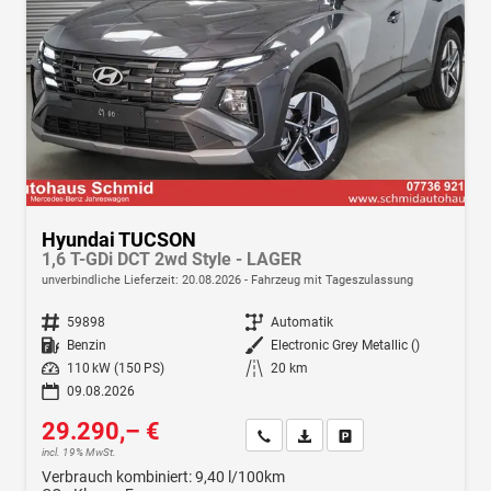
Hyundai TUCSON
1,6 T-GDi DCT 2wd Style - LAGER
unverbindliche Lieferzeit:
20.08.2026
Fahrzeug mit Tageszulassung
Fahrzeugnr.
59898
Getriebe
Automatik
Kraftstoff
Benzin
Außenfarbe
Electronic Grey Metallic ()
Leistung
110 kW (150 PS)
Kilometerstand
20 km
09.08.2026
29.290,– €
Wir rufen Sie an
Fahrzeugexposé (PDF)
Fahrzeug parken
incl. 19% MwSt.
Verbrauch kombiniert:
9,40 l/100km