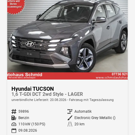
Hyundai TUCSON
1,6 T-GDi DCT 2wd Style - LAGER
unverbindliche Lieferzeit:
20.08.2026
Fahrzeug mit Tageszulassung
Fahrzeugnr.
59896
Getriebe
Automatik
Kraftstoff
Benzin
Außenfarbe
Electronic Grey Metallic ()
Leistung
110 kW (150 PS)
Kilometerstand
20 km
09.08.2026