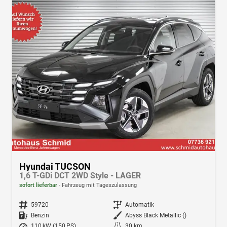
Hyundai TUCSON
1,6 T-GDi DCT 2WD Style - LAGER
sofort lieferbar
Fahrzeug mit Tageszulassung
Fahrzeugnr.
59720
Getriebe
Automatik
Kraftstoff
Benzin
Außenfarbe
Abyss Black Metallic ()
Leistung
110 kW (150 PS)
Kilometerstand
30 km