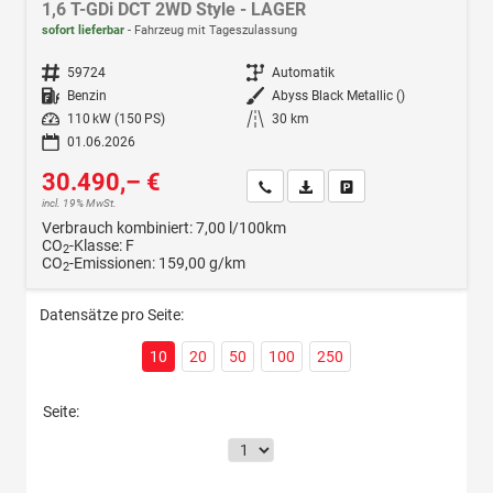
1,6 T-GDi DCT 2WD Style - LAGER
sofort lieferbar
Fahrzeug mit Tageszulassung
Fahrzeugnr.
59724
Getriebe
Automatik
Kraftstoff
Benzin
Außenfarbe
Abyss Black Metallic ()
Leistung
110 kW (150 PS)
Kilometerstand
30 km
01.06.2026
30.490,– €
Wir rufen Sie an
Fahrzeugexposé (PDF)
Fahrzeug parken
incl. 19% MwSt.
Verbrauch kombiniert:
7,00 l/100km
CO
-Klasse:
F
2
CO
-Emissionen:
159,00 g/km
2
Datensätze pro Seite:
10
20
50
100
250
Seite: