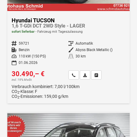
Hyundai TUCSON
1,6 T-GDi DCT 2WD Style - LAGER
sofort lieferbar
Fahrzeug mit Tageszulassung
Fahrzeugnr.
59721
Getriebe
Automatik
Kraftstoff
Benzin
Außenfarbe
Abyss Black Metallic ()
Leistung
110 kW (150 PS)
Kilometerstand
30 km
01.06.2026
30.490,– €
Wir rufen Sie an
Fahrzeugexposé (PDF)
Fahrzeug parken
incl. 19% MwSt.
Verbrauch kombiniert:
7,00 l/100km
CO
-Klasse:
F
2
CO
-Emissionen:
159,00 g/km
2