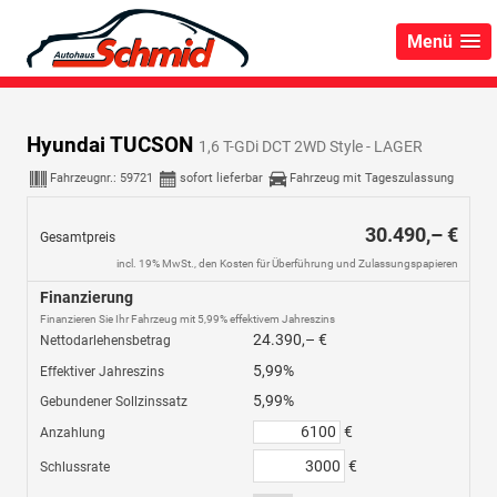
Menü
Hyundai TUCSON
1,6 T-GDi DCT 2WD Style - LAGER
Fahrzeugnr.:
59721
sofort lieferbar
Fahrzeug mit Tageszulassung
30.490,– €
Gesamtpreis
incl. 19% MwSt., den Kosten für Überführung und Zulassungspapieren
Finanzierung
Finanzieren Sie Ihr Fahrzeug mit 5,99% effektivem Jahreszins
24.390,– €
Nettodarlehensbetrag
5,99%
Effektiver Jahreszins
5,99%
Gebundener Sollzinssatz
€
Anzahlung
€
Schlussrate