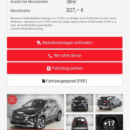
Anzahl der Monatsraten
327,– €
Monatsraten
Bei einem Nettodarlehensbetrag von 5.000,- € erhalten zwei Drittel der Kunden einen
effektiven Jahreszins von 5,99% oder günstiger (gebundener Sollzinssatz 5,99% p.a.
zzgl. eines Bearbeitungsentgelts).
unverbindliche Berechnung
Bestellunterlagen anfordern
Wir rufen Sie an
Fahrzeug parken
Fahrzeugexposé (PDF)
+17