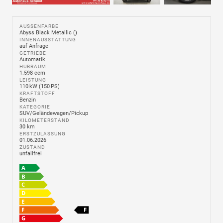
AUSSENFARBE
Abyss Black Metallic ()
INNENAUSSTATTUNG
auf Anfrage
GETRIEBE
Automatik
HUBRAUM
1.598 ccm
LEISTUNG
110 kW (150 PS)
KRAFTSTOFF
Benzin
KATEGORIE
SUV/Geländewagen/Pickup
KILOMETERSTAND
30 km
ERSTZULASSUNG
01.06.2026
ZUSTAND
unfallfrei