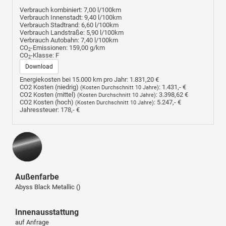
Verbrauch kombiniert:
7,00 l/100km
Verbrauch Innenstadt:
9,40 l/100km
Verbrauch Stadtrand:
6,60 l/100km
Verbrauch Landstraße:
5,90 l/100km
Verbrauch Autobahn:
7,40 l/100km
CO
-Emissionen:
159,00 g/km
2
CO
-Klasse:
F
2
Download
Energiekosten bei 15.000 km pro Jahr:
1.831,20 €
CO2 Kosten (niedrig)
:
1.431,- €
(Kosten Durchschnitt 10 Jahre)
CO2 Kosten (mittel)
:
3.398,62 €
(Kosten Durchschnitt 10 Jahre)
CO2 Kosten (hoch)
:
5.247,- €
(Kosten Durchschnitt 10 Jahre)
Jahressteuer:
178,- €
Außenfarbe
Abyss Black Metallic ()
Innenausstattung
auf Anfrage