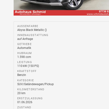
AUSSENFARBE
Abyss Black Metallic ()
INNENAUSSTATTUNG
auf Anfrage
GETRIEBE
Automatik
HUBRAUM
1.598 ccm
LEISTUNG
110 kW (150 PS)
KRAFTSTOFF
Benzin
KATEGORIE
SUV/Geländewagen/Pickup
KILOMETERSTAND
20 km
ERSTZULASSUNG
01.06.2026
ZUSTAND