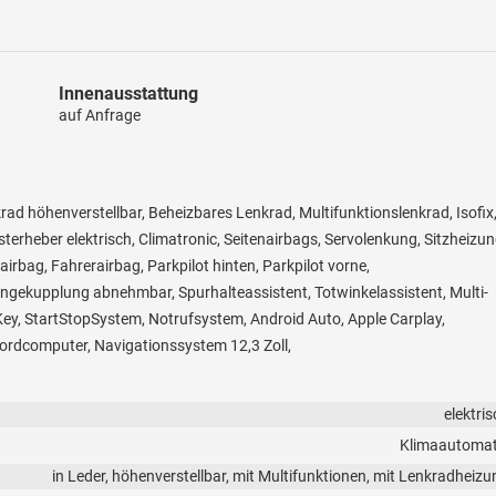
Innenausstattung
auf Anfrage
krad höhenverstellbar, Beheizbares Lenkrad, Multifunktionslenkrad, Isofix
sterheber elektrisch, Climatronic, Seitenairbags, Servolenkung, Sitzheizu
irbag, Fahrerairbag, Parkpilot hinten, Parkpilot vorne,
ängekupplung abnehmbar, Spurhalteassistent, Totwinkelassistent, Multi-
ey, StartStopSystem, Notrufsystem, Android Auto, Apple Carplay,
Bordcomputer, Navigationssystem 12,3 Zoll,
elektri
Klimaautomat
in Leder, höhenverstellbar, mit Multifunktionen, mit Lenkradheizu