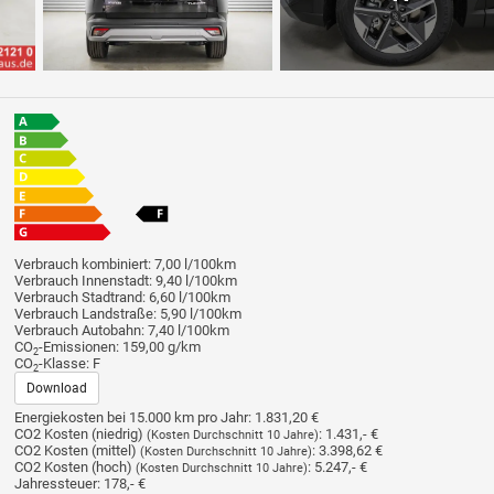
Verbrauch kombiniert:
7,00 l/100km
Verbrauch Innenstadt:
9,40 l/100km
Verbrauch Stadtrand:
6,60 l/100km
Verbrauch Landstraße:
5,90 l/100km
Verbrauch Autobahn:
7,40 l/100km
CO
-Emissionen:
159,00 g/km
2
CO
-Klasse:
F
2
Download
Energiekosten bei 15.000 km pro Jahr:
1.831,20 €
CO2 Kosten (niedrig)
:
1.431,- €
(Kosten Durchschnitt 10 Jahre)
CO2 Kosten (mittel)
:
3.398,62 €
(Kosten Durchschnitt 10 Jahre)
CO2 Kosten (hoch)
:
5.247,- €
(Kosten Durchschnitt 10 Jahre)
Jahressteuer:
178,- €