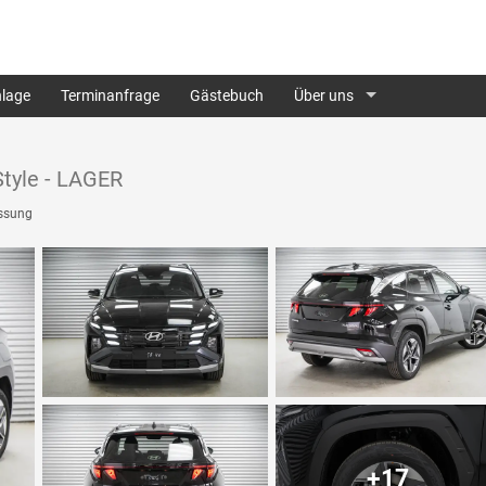
lage
Terminanfrage
Gästebuch
Über uns
tyle - LAGER
ssung
+17