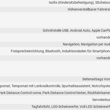
Isofix (Kindersitzbefestigung), Sitzheizu
Höhenverstellbarer Fahrersi
Schnittstelle USB, Android Auto, Apple CarPl
vorhand
Navigation, Navigation per Aud
Freisprecheinrichtung, Bluetooth, Induktionsladen für Smartphon
vorhand
Seitenairbags Vor
pomat, Tempomat mit Lenkradkontrolle, Spurhalteassistent, Notrufsyst
Park Distance Control vorne, Park Distance Control hinten, Rückfahrkame
Servolenku
Tagfahrlicht, LED-Scheinwerfer, Voll-LED Scheinwerf