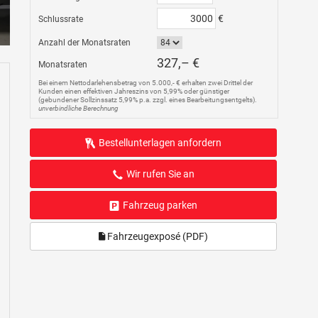
€
Schlussrate
Anzahl der Monatsraten
327,– €
Monatsraten
Bei einem Nettodarlehensbetrag von 5.000,- € erhalten zwei Drittel der
Kunden einen effektiven Jahreszins von 5,99% oder günstiger
(gebundener Sollzinssatz 5,99% p.a. zzgl. eines Bearbeitungsentgelts).
unverbindliche Berechnung
Bestellunterlagen anfordern
Wir rufen Sie an
Fahrzeug parken
Fahrzeugexposé (PDF)