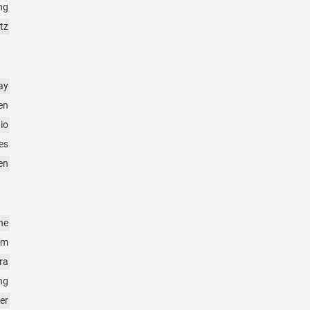
ng
tz
ay
en
io
es
en
ne
em
ra
ng
er