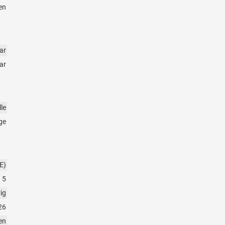
en
ar
ar
le
ge
E)
5
rig
26
en