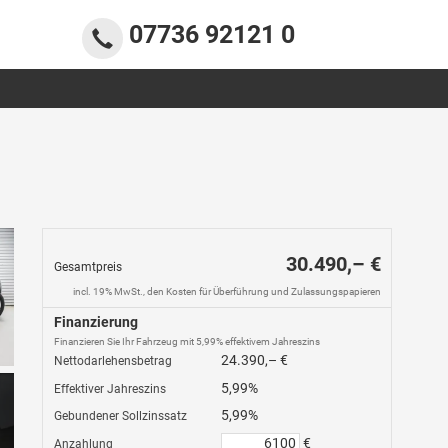
07736 92121 0
30.490,– €
Gesamtpreis
incl. 19% MwSt., den Kosten für Überführung und Zulassungspapieren
Finanzierung
Finanzieren Sie Ihr Fahrzeug mit 5,99% effektivem Jahreszins
24.390,– €
Nettodarlehensbetrag
5,99%
Effektiver Jahreszins
5,99%
Gebundener Sollzinssatz
€
Anzahlung