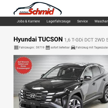
Jobs & Karriere
Lagerfahrzeuge
Service
Waschan
Hyundai TUCSON
1,6 T-GDi DCT 2WD S
Fahrzeugnr.:
59719
sofort lieferbar
Fahrzeug mit Tageszula