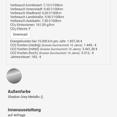
Verbrauch kombiniert:
7,10 l/100km
Verbrauch Innenstadt:
9,40 l/100km
Verbrauch Stadtrand:
6,60 l/100km
Verbrauch Landstraße:
5,90 l/100km
Verbrauch Autobahn:
7,50 l/100km
CO
-Emissionen:
161,00 g/km
2
CO
-Klasse:
F
2
Download
Energiekosten bei 15.000 km pro Jahr:
1.857,36 €
CO2 Kosten (niedrig)
:
1.449,- €
(Kosten Durchschnitt 10 Jahre)
CO2 Kosten (mittel)
:
3.441,38 €
(Kosten Durchschnitt 10 Jahre)
CO2 Kosten (hoch)
:
5.313,- €
(Kosten Durchschnitt 10 Jahre)
Jahressteuer:
183,- €
Außenfarbe
Shadow Grey Metallic ()
Innenausstattung
auf Anfrage