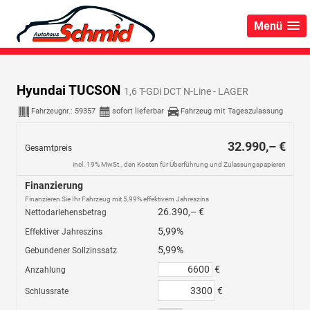
Menü
Hyundai TUCSON
1,6 T-GDi DCT N-Line - LAGER
Fahrzeugnr.:
59357
sofort lieferbar
Fahrzeug mit Tageszulassung
32.990,– €
Gesamtpreis
incl. 19% MwSt., den Kosten für Überführung und Zulassungspapieren
Finanzierung
Finanzieren Sie Ihr Fahrzeug mit 5,99% effektivem Jahreszins
26.390,– €
Nettodarlehensbetrag
5,99%
Effektiver Jahreszins
5,99%
Gebundener Sollzinssatz
€
Anzahlung
€
Schlussrate