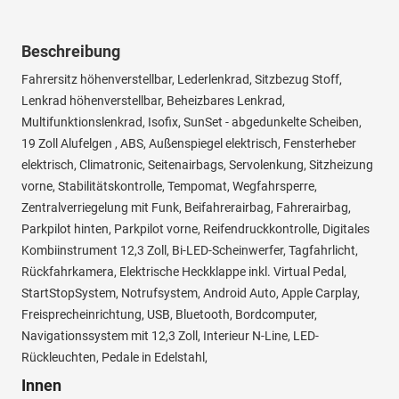
Beschreibung
Fahrersitz höhenverstellbar, Lederlenkrad, Sitzbezug Stoff,
Lenkrad höhenverstellbar, Beheizbares Lenkrad,
Multifunktionslenkrad, Isofix, SunSet - abgedunkelte Scheiben,
19 Zoll Alufelgen , ABS, Außenspiegel elektrisch, Fensterheber
elektrisch, Climatronic, Seitenairbags, Servolenkung, Sitzheizung
vorne, Stabilitätskontrolle, Tempomat, Wegfahrsperre,
Zentralverriegelung mit Funk, Beifahrerairbag, Fahrerairbag,
Parkpilot hinten, Parkpilot vorne, Reifendruckkontrolle, Digitales
Kombiinstrument 12,3 Zoll, Bi-LED-Scheinwerfer, Tagfahrlicht,
Rückfahrkamera, Elektrische Heckklappe inkl. Virtual Pedal,
StartStopSystem, Notrufsystem, Android Auto, Apple Carplay,
Freisprecheinrichtung, USB, Bluetooth, Bordcomputer,
Navigationssystem mit 12,3 Zoll, Interieur N-Line, LED-
Rückleuchten, Pedale in Edelstahl,
Innen