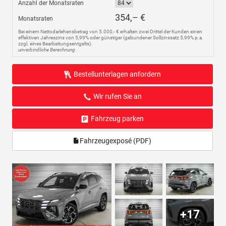
Anzahl der Monatsraten
354,– €
Monatsraten
Bei einem Nettodarlehensbetrag von 5.000,- € erhalten zwei Drittel der Kunden einen
effektiven Jahreszins von 5,99% oder günstiger (gebundener Sollzinssatz 5,99% p.a.
zzgl. eines Bearbeitungsentgelts).
unverbindliche Berechnung
Bestellunterlagen anfordern
Wir rufen Sie an
Fahrzeug parken
Fahrzeugexposé (PDF)
+17