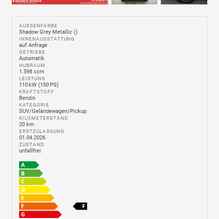
AUSSENFARBE
Shadow Grey Metallic ()
INNENAUSSTATTUNG
auf Anfrage
GETRIEBE
Automatik
HUBRAUM
1.598 ccm
LEISTUNG
110 kW (150 PS)
KRAFTSTOFF
Benzin
KATEGORIE
SUV/Geländewagen/Pickup
KILOMETERSTAND
20 km
ERSTZULASSUNG
01.04.2026
ZUSTAND
unfallfrei