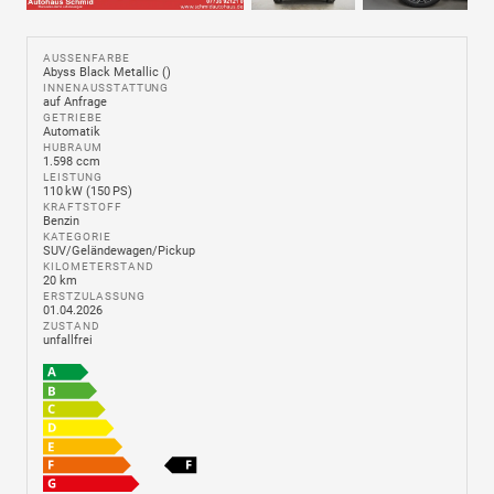
AUSSENFARBE
Abyss Black Metallic ()
INNENAUSSTATTUNG
auf Anfrage
GETRIEBE
Automatik
HUBRAUM
1.598 ccm
LEISTUNG
110 kW (150 PS)
KRAFTSTOFF
Benzin
KATEGORIE
SUV/Geländewagen/Pickup
KILOMETERSTAND
20 km
ERSTZULASSUNG
01.04.2026
ZUSTAND
unfallfrei