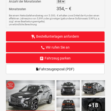
Anzahl der Monatsraten
354,– €
Monatsraten
Bei einem Nettodarlehensbetrag von 5.000,- € erhalten zwei Drittel der Kunden einen
effektiven Jahreszins von 5,99% oder günstiger (gebundener Sollzinssatz 5,99% p.a.
zzgl. eines Bearbeitungsentgelts).
unverbindliche Berechnung
Bestellunterlagen anfordern
Wir rufen Sie an
Fahrzeug parken
Fahrzeugexposé (PDF)
+18