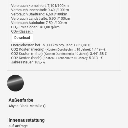
Verbrauch kombiniert:
7,10 l/100km
Verbrauch Innenstadt:
9,40 l/100km
Verbrauch Stadtrand:
6,60 l/100km
Verbrauch Landstraße:
5,90 l/100km
Verbrauch Autobahn:
7,50 l/100km
CO
-Emissionen:
161,00 g/km
2
CO
-Klasse:
F
2
Download
Energiekosten bei 15.000 km pro Jahr:
1.857,36 €
CO2 Kosten (niedrig)
:
1.449,- €
(Kosten Durchschnitt 10 Jahre)
CO2 Kosten (mittel)
:
3.441,38 €
(Kosten Durchschnitt 10 Jahre)
CO2 Kosten (hoch)
:
5.313,- €
(Kosten Durchschnitt 10 Jahre)
Jahressteuer:
183,- €
Außenfarbe
Abyss Black Metallic ()
Innenausstattung
auf Anfrage