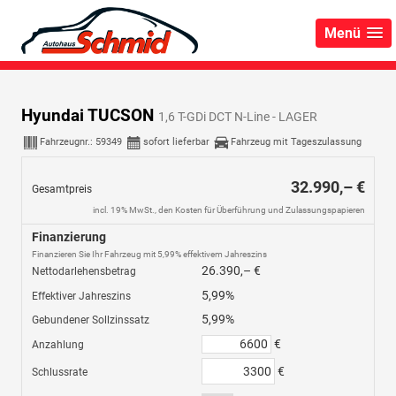
Menü
Hyundai TUCSON
1,6 T-GDi DCT N-Line - LAGER
Fahrzeugnr.:
59349
sofort lieferbar
Fahrzeug mit Tageszulassung
32.990,– €
Gesamtpreis
incl. 19% MwSt., den Kosten für Überführung und Zulassungspapieren
Finanzierung
Finanzieren Sie Ihr Fahrzeug mit 5,99% effektivem Jahreszins
26.390,– €
Nettodarlehensbetrag
5,99%
Effektiver Jahreszins
5,99%
Gebundener Sollzinssatz
€
Anzahlung
€
Schlussrate