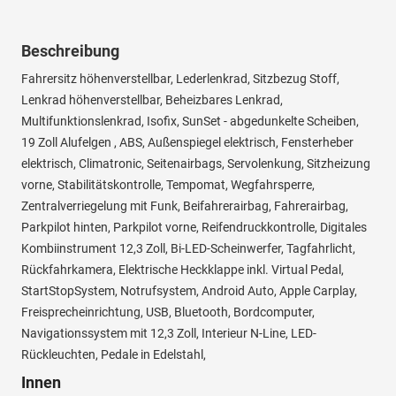
Beschreibung
Fahrersitz höhenverstellbar, Lederlenkrad, Sitzbezug Stoff,
Lenkrad höhenverstellbar, Beheizbares Lenkrad,
Multifunktionslenkrad, Isofix, SunSet - abgedunkelte Scheiben,
19 Zoll Alufelgen , ABS, Außenspiegel elektrisch, Fensterheber
elektrisch, Climatronic, Seitenairbags, Servolenkung, Sitzheizung
vorne, Stabilitätskontrolle, Tempomat, Wegfahrsperre,
Zentralverriegelung mit Funk, Beifahrerairbag, Fahrerairbag,
Parkpilot hinten, Parkpilot vorne, Reifendruckkontrolle, Digitales
Kombiinstrument 12,3 Zoll, Bi-LED-Scheinwerfer, Tagfahrlicht,
Rückfahrkamera, Elektrische Heckklappe inkl. Virtual Pedal,
StartStopSystem, Notrufsystem, Android Auto, Apple Carplay,
Freisprecheinrichtung, USB, Bluetooth, Bordcomputer,
Navigationssystem mit 12,3 Zoll, Interieur N-Line, LED-
Rückleuchten, Pedale in Edelstahl,
Innen