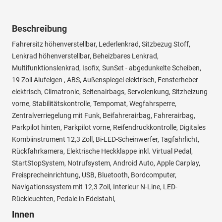
Beschreibung
Fahrersitz höhenverstellbar, Lederlenkrad, Sitzbezug Stoff,
Lenkrad höhenverstellbar, Beheizbares Lenkrad,
Multifunktionslenkrad, Isofix, SunSet - abgedunkelte Scheiben,
19 Zoll Alufelgen , ABS, Außenspiegel elektrisch, Fensterheber
elektrisch, Climatronic, Seitenairbags, Servolenkung, Sitzheizung
vorne, Stabilitätskontrolle, Tempomat, Wegfahrsperre,
Zentralverriegelung mit Funk, Beifahrerairbag, Fahrerairbag,
Parkpilot hinten, Parkpilot vorne, Reifendruckkontrolle, Digitales
Kombiinstrument 12,3 Zoll, Bi-LED-Scheinwerfer, Tagfahrlicht,
Rückfahrkamera, Elektrische Heckklappe inkl. Virtual Pedal,
StartStopSystem, Notrufsystem, Android Auto, Apple Carplay,
Freisprecheinrichtung, USB, Bluetooth, Bordcomputer,
Navigationssystem mit 12,3 Zoll, Interieur N-Line, LED-
Rückleuchten, Pedale in Edelstahl,
Innen