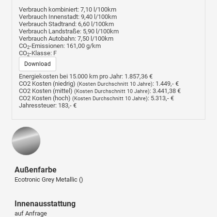
Verbrauch kombiniert:
7,10 l/100km
Verbrauch Innenstadt:
9,40 l/100km
Verbrauch Stadtrand:
6,60 l/100km
Verbrauch Landstraße:
5,90 l/100km
Verbrauch Autobahn:
7,50 l/100km
CO
-Emissionen:
161,00 g/km
2
CO
-Klasse:
F
2
Download
Energiekosten bei 15.000 km pro Jahr:
1.857,36 €
CO2 Kosten (niedrig)
:
1.449,- €
(Kosten Durchschnitt 10 Jahre)
CO2 Kosten (mittel)
:
3.441,38 €
(Kosten Durchschnitt 10 Jahre)
CO2 Kosten (hoch)
:
5.313,- €
(Kosten Durchschnitt 10 Jahre)
Jahressteuer:
183,- €
Außenfarbe
Ecotronic Grey Metallic ()
Innenausstattung
auf Anfrage