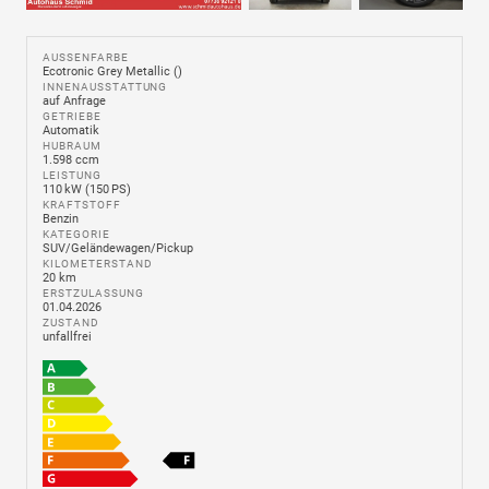
AUSSENFARBE
Ecotronic Grey Metallic ()
INNENAUSSTATTUNG
auf Anfrage
GETRIEBE
Automatik
HUBRAUM
1.598 ccm
LEISTUNG
110 kW (150 PS)
KRAFTSTOFF
Benzin
KATEGORIE
SUV/Geländewagen/Pickup
KILOMETERSTAND
20 km
ERSTZULASSUNG
01.04.2026
ZUSTAND
unfallfrei