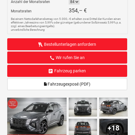
Anzahl der Monatsraten
354,– €
Monatsraten
Bei einem Nettodarlehensbetrag von 5.000,- € erhalten zwei Drittel der Kunden einen
effektiven Jahreszins von 5,99% oder günstiger (gebundener Sollzinssatz 5,99% p.a.
zzgl. eines Bearbeitungsentgelts).
unverbindliche Berechnung
Bestellunterlagen anfordern
Wir rufen Sie an
Fahrzeug parken
Fahrzeugexposé (PDF)
+18