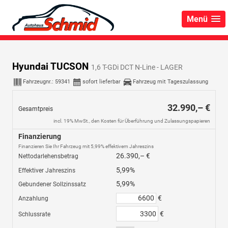
Menü
Hyundai TUCSON
1,6 T-GDi DCT N-Line - LAGER
Fahrzeugnr.:
59341
sofort lieferbar
Fahrzeug mit Tageszulassung
32.990,– €
Gesamtpreis
incl. 19% MwSt., den Kosten für Überführung und Zulassungspapieren
Finanzierung
Finanzieren Sie Ihr Fahrzeug mit 5,99% effektivem Jahreszins
26.390,– €
Nettodarlehensbetrag
5,99%
Effektiver Jahreszins
5,99%
Gebundener Sollzinssatz
€
Anzahlung
€
Schlussrate