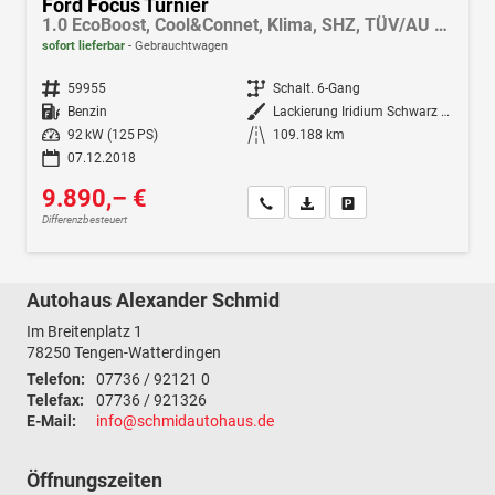
Ford Focus Turnier
1.0 EcoBoost, Cool&Connet, Klima, SHZ, TÜV/AU NEU, LHZ, Navi, PDC vo.+hi., 8 fach Bereifung
sofort lieferbar
Gebrauchtwagen
Fahrzeugnr.
59955
Getriebe
Schalt. 6-Gang
Kraftstoff
Benzin
Außenfarbe
Lackierung Iridium Schwarz Metallic
Leistung
92 kW (125 PS)
Kilometerstand
109.188 km
07.12.2018
9.890,– €
Wir rufen Sie an
Fahrzeugexposé (PDF)
Fahrzeug parken
Differenzbesteuert
Autohaus Alexander Schmid
Im Breitenplatz 1
78250
Tengen-Watterdingen
Telefon:
07736 / 92121 0
Telefax:
07736 / 921326
E-Mail:
info@schmidautohaus.de
Öffnungszeiten