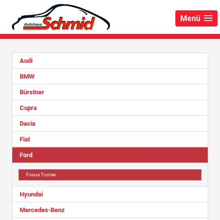
Menü
Audi
BMW
Bürstner
Cupra
Dacia
Fiat
Ford
Focus Turnier
Hyundai
Mercedes-Benz