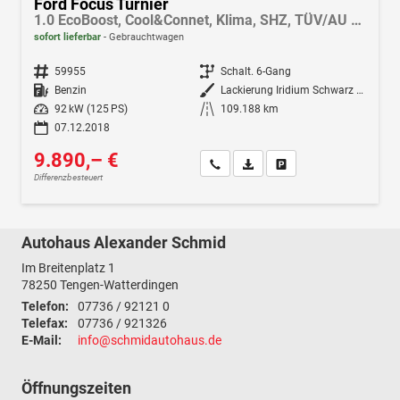
Ford Focus Turnier
1.0 EcoBoost, Cool&Connet, Klima, SHZ, TÜV/AU NEU, LHZ, Navi, PDC vo.+hi., 8 fach Bereifung
sofort lieferbar
Gebrauchtwagen
Fahrzeugnr.
59955
Getriebe
Schalt. 6-Gang
Kraftstoff
Benzin
Außenfarbe
Lackierung Iridium Schwarz Metallic
Leistung
92 kW (125 PS)
Kilometerstand
109.188 km
07.12.2018
9.890,– €
Wir rufen Sie an
Fahrzeugexposé (PDF)
Fahrzeug parken
Differenzbesteuert
Autohaus Alexander Schmid
Im Breitenplatz 1
78250
Tengen-Watterdingen
Telefon:
07736 / 92121 0
Telefax:
07736 / 921326
E-Mail:
info@schmidautohaus.de
Öffnungszeiten