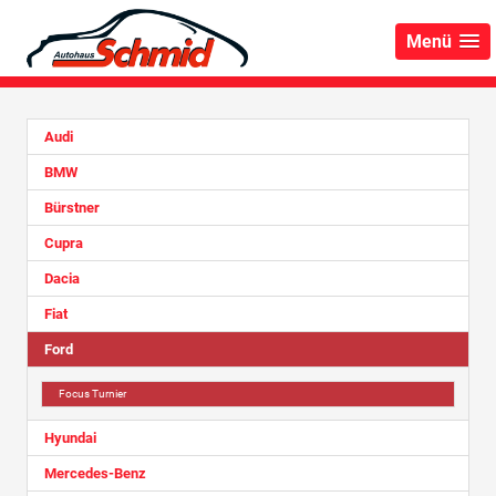
Menü
Audi
BMW
Bürstner
Cupra
Dacia
Fiat
Ford
Focus Turnier
Hyundai
Mercedes-Benz