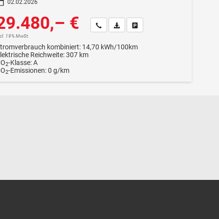
02.02.2026
29.480,– €
Wir rufen Sie an
Fahrzeugexposé (PDF)
Fahrzeug parken
ncl. 19% MwSt.
tromverbrauch kombiniert:
14,70 kWh/100km
lektrische Reichweite:
307 km
CO
-Klasse:
A
2
CO
-Emissionen:
0 g/km
2