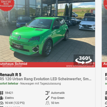
Renault R 5
R5 120 Urban Rang Evolution LED Scheinwerfer, Smart Link, Allwetterreifen
sofort lieferbar
Neuwagen mit Tageszulassung
s
Fahrzeugnr.
59421
Getriebe
Automatik
F
Kraftstoff
Elektro
Außenfarbe
Pop-Green
Leistung
90 kW (122 PS)
Kilometerstand
50 km
Le