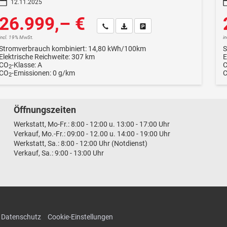
12.11.2025
26.999,– €
Wir rufen Sie an
Fahrzeugexposé (PDF)
Fahrzeug parken
incl. 19% MwSt.
i
Stromverbrauch kombiniert:
14,80 kWh/100km
S
Elektrische Reichweite:
307 km
E
CO
-Klasse:
A
2
CO
-Emissionen:
0 g/km
2
Öffnungszeiten
Werkstatt, Mo-Fr.: 8:00 - 12:00 u. 13:00 - 17:00 Uhr
Verkauf, Mo.-Fr.: 09:00 - 12.00 u. 14:00 - 19:00 Uhr
Werkstatt, Sa.: 8:00 - 12:00 Uhr (Notdienst)
Verkauf, Sa.: 9:00 - 13:00 Uhr
Datenschutz
Cookie-Einstellungen