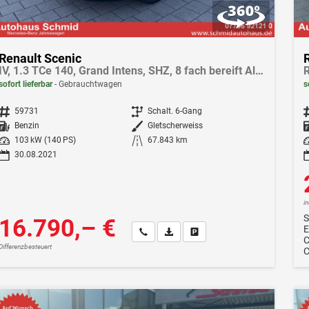
Renault Scenic
IV, 1.3 TCe 140, Grand Intens, SHZ, 8 fach bereift Alu, Navi, Klima, LED, Keyless
sofort lieferbar
Gebrauchtwagen
s
Fahrzeugnr.
59731
Getriebe
Schalt. 6-Gang
F
Kraftstoff
Benzin
Außenfarbe
Gletscherweiss
Leistung
103 kW (140 PS)
Kilometerstand
67.843 km
Le
30.08.2021
i
S
16.790,– €
E
Wir rufen Sie an
Fahrzeugexposé (PDF)
Fahrzeug parken
Differenzbesteuert