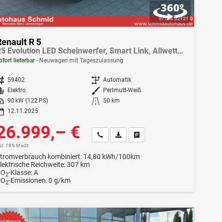
Renault R 5
R5 Evolution LED Scheinwerfer, Smart Link, Allwetterreifen
ofort lieferbar
Neuwagen mit Tageszulassung
ahrzeugnr.
59402
Getriebe
Automatik
Kraftstoff
Elektro
Außenfarbe
Perlmutt-Weiß
istung
90 kW (122 PS)
Kilometerstand
50 km
12.11.2025
26.999,– €
Wir rufen Sie an
Fahrzeugexposé (PDF)
Fahrzeug parken
ncl. 19% MwSt.
tromverbrauch kombiniert:
14,80 kWh/100km
lektrische Reichweite:
307 km
CO
-Klasse:
A
2
CO
-Emissionen:
0 g/km
2