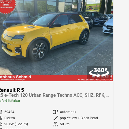
Renault R 5
R5 e-Tech 120 Urban Range Techno ACC, SHZ, RFK, LED
ofort lieferbar
ahrzeugnr.
59424
Getriebe
Automatik
Kraftstoff
Elektro
Außenfarbe
pop Yellow + Black Pearl
istung
90 kW (122 PS)
Kilometerstand
50 km