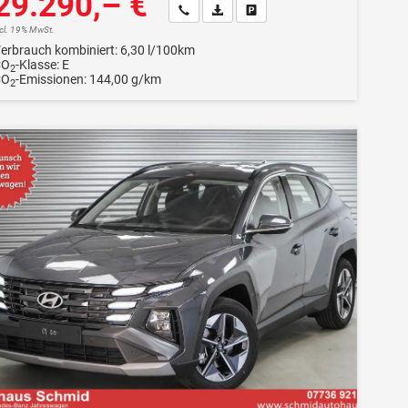
29.290,– €
Wir rufen Sie an
Fahrzeugexposé (PDF)
Fahrzeug parken
ncl. 19% MwSt.
erbrauch kombiniert:
6,30 l/100km
CO
-Klasse:
E
2
CO
-Emissionen:
144,00 g/km
2