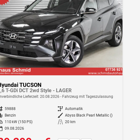
Hyundai TUCSON
,6 T-GDi DCT 2wd Style - LAGER
nverbindliche Lieferzeit:
20.08.2026
Fahrzeug mit Tageszulassung
ahrzeugnr.
59888
Getriebe
Automatik
Kraftstoff
Benzin
Außenfarbe
Abyss Black Pearl Metallic ()
istung
110 kW (150 PS)
Kilometerstand
20 km
09.08.2026