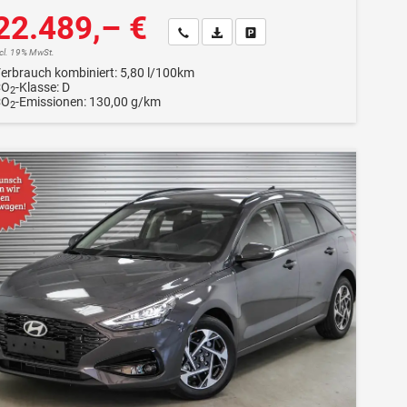
22.489,– €
Wir rufen Sie an
Fahrzeugexposé (PDF)
Fahrzeug parken
ncl. 19% MwSt.
erbrauch kombiniert:
5,80 l/100km
CO
-Klasse:
D
2
CO
-Emissionen:
130,00 g/km
2