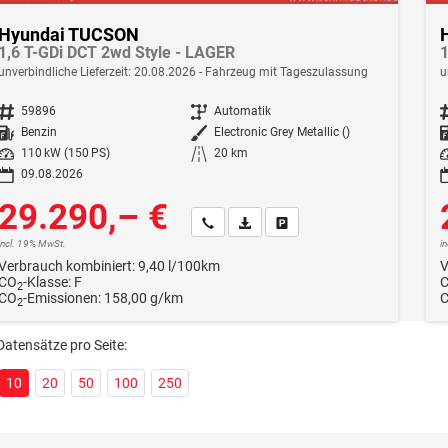
Hyundai TUCSON
1,6 T-GDi DCT 2wd Style - LAGER
1
unverbindliche Lieferzeit:
20.08.2026
Fahrzeug mit Tageszulassung
u
Fahrzeugnr.
59896
Getriebe
Automatik
F
Kraftstoff
Benzin
Außenfarbe
Electronic Grey Metallic ()
Leistung
110 kW (150 PS)
Kilometerstand
20 km
Le
09.08.2026
29.290,– €
Wir rufen Sie an
Fahrzeugexposé (PDF)
Fahrzeug parken
incl. 19% MwSt.
i
Verbrauch kombiniert:
9,40 l/100km
V
CO
-Klasse:
F
2
CO
-Emissionen:
158,00 g/km
2
Datensätze pro Seite:
10
20
50
100
250