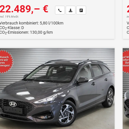
22.489,– €
Wir rufen Sie an
Fahrzeugexposé (PDF)
Fahrzeug parken
incl. 19% MwSt.
i
Verbrauch kombiniert:
5,80 l/100km
V
CO
-Klasse:
D
2
CO
-Emissionen:
130,00 g/km
2