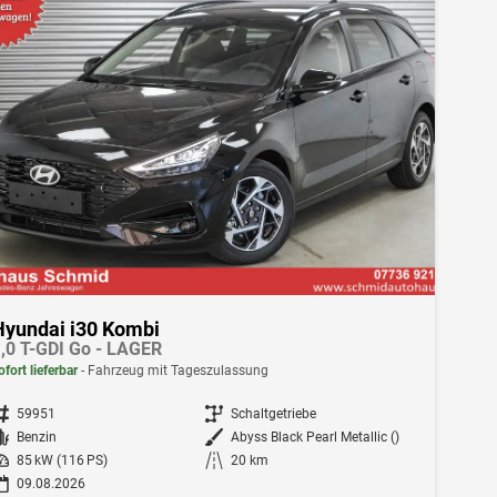
Hyundai i30 Kombi
,0 T-GDI Go - LAGER
ofort lieferbar
Fahrzeug mit Tageszulassung
ahrzeugnr.
59951
Getriebe
Schaltgetriebe
Kraftstoff
Benzin
Außenfarbe
Abyss Black Pearl Metallic ()
istung
85 kW (116 PS)
Kilometerstand
20 km
09.08.2026