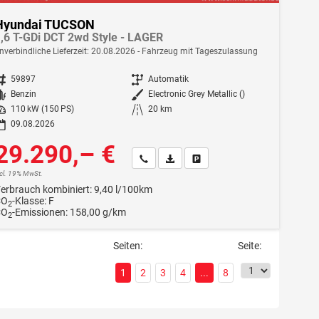
Hyundai TUCSON
,6 T-GDi DCT 2wd Style - LAGER
nverbindliche Lieferzeit:
20.08.2026
Fahrzeug mit Tageszulassung
ahrzeugnr.
59897
Getriebe
Automatik
Kraftstoff
Benzin
Außenfarbe
Electronic Grey Metallic ()
istung
110 kW (150 PS)
Kilometerstand
20 km
09.08.2026
29.290,– €
Wir rufen Sie an
Fahrzeugexposé (PDF)
Fahrzeug parken
ncl. 19% MwSt.
erbrauch kombiniert:
9,40 l/100km
CO
-Klasse:
F
2
CO
-Emissionen:
158,00 g/km
2
Seiten:
Seite:
1
2
3
4
...
8