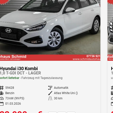
Hyundai i30 Kombi
1,0 T-GDI DCT - LAGER
1
sofort lieferbar
Fahrzeug mit Tageszulassung
u
Fahrzeugnr.
59428
Getriebe
Automatik
F
Kraftstoff
Benzin
Außenfarbe
Atlas White Uni ()
Leistung
73 kW (99 PS)
Kilometerstand
30 km
Le
01.03.2026