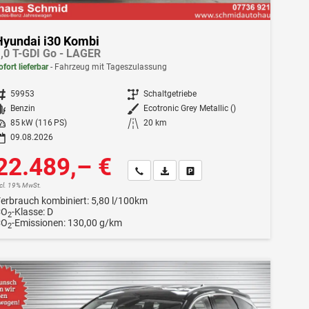
Hyundai i30 Kombi
,0 T-GDI Go - LAGER
ofort lieferbar
Fahrzeug mit Tageszulassung
ahrzeugnr.
59953
Getriebe
Schaltgetriebe
Kraftstoff
Benzin
Außenfarbe
Ecotronic Grey Metallic ()
istung
85 kW (116 PS)
Kilometerstand
20 km
09.08.2026
22.489,– €
Wir rufen Sie an
Fahrzeugexposé (PDF)
Fahrzeug parken
ncl. 19% MwSt.
erbrauch kombiniert:
5,80 l/100km
CO
-Klasse:
D
2
CO
-Emissionen:
130,00 g/km
2