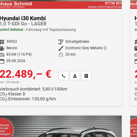
Hyundai i30 Kombi
1,0 T-GDI Go - LAGER
1
sofort lieferbar
Fahrzeug mit Tageszulassung
s
Fahrzeugnr.
59952
Getriebe
Schaltgetriebe
F
Kraftstoff
Benzin
Außenfarbe
Ecotronic Grey Metallic ()
Leistung
85 kW (116 PS)
Kilometerstand
20 km
Le
09.08.2026
22.489,– €
Wir rufen Sie an
Fahrzeugexposé (PDF)
Fahrzeug parken
incl. 19% MwSt.
i
Verbrauch kombiniert:
5,80 l/100km
V
CO
-Klasse:
D
2
CO
-Emissionen:
130,00 g/km
2