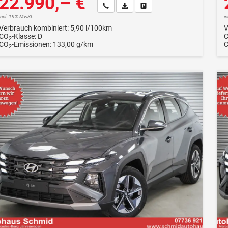
22.990,– €
Wir rufen Sie an
Fahrzeugexposé (PDF)
Fahrzeug parken
incl. 19% MwSt.
i
Verbrauch kombiniert:
5,90 l/100km
V
CO
-Klasse:
D
2
CO
-Emissionen:
133,00 g/km
2