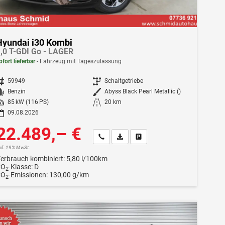
Hyundai i30 Kombi
,0 T-GDI Go - LAGER
ofort lieferbar
Fahrzeug mit Tageszulassung
ahrzeugnr.
59949
Getriebe
Schaltgetriebe
Kraftstoff
Benzin
Außenfarbe
Abyss Black Pearl Metallic ()
istung
85 kW (116 PS)
Kilometerstand
20 km
09.08.2026
22.489,– €
Wir rufen Sie an
Fahrzeugexposé (PDF)
Fahrzeug parken
ncl. 19% MwSt.
erbrauch kombiniert:
5,80 l/100km
CO
-Klasse:
D
2
CO
-Emissionen:
130,00 g/km
2