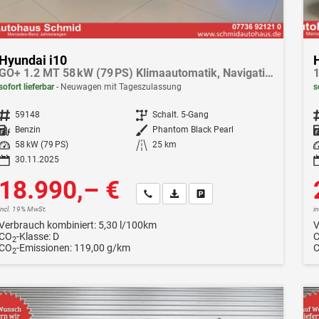
Hyundai i10
GO+ 1.2 MT 58 kW (79 PS) Klimaautomatik, Navigationssystem, Apple CarPlay & Android Auto, Sitzheizung, Lenkradheizung, Einparkhilfe hinten, Rückfahrkamera, Privacy Glass, 15" Leichtmetallfelgen, uvm.
1
sofort lieferbar
Neuwagen mit Tageszulassung
s
Fahrzeugnr.
59148
Getriebe
Schalt. 5-Gang
F
Kraftstoff
Benzin
Außenfarbe
Phantom Black Pearl
Leistung
58 kW (79 PS)
Kilometerstand
25 km
Le
30.11.2025
18.990,– €
Wir rufen Sie an
Fahrzeugexposé (PDF)
Fahrzeug parken
incl. 19% MwSt.
i
Verbrauch kombiniert:
5,30 l/100km
V
CO
-Klasse:
D
2
CO
-Emissionen:
119,00 g/km
2