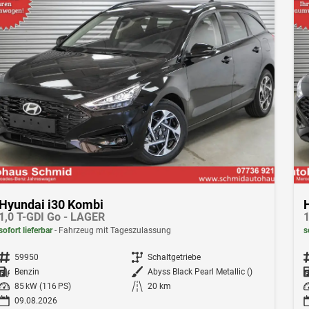
Hyundai i30 Kombi
1,0 T-GDI Go - LAGER
1
sofort lieferbar
Fahrzeug mit Tageszulassung
s
Fahrzeugnr.
59950
Getriebe
Schaltgetriebe
F
Kraftstoff
Benzin
Außenfarbe
Abyss Black Pearl Metallic ()
Leistung
85 kW (116 PS)
Kilometerstand
20 km
Le
09.08.2026