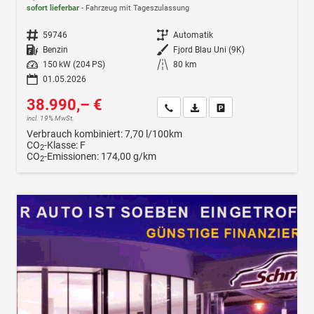
sofort lieferbar
Fahrzeug mit Tageszulassung
Fahrzeugnr.
59746
Getriebe
Automatik
Kraftstoff
Benzin
Außenfarbe
Fjord Blau Uni (9K)
Leistung
150 kW (204 PS)
Kilometerstand
80 km
01.05.2026
38.990,– €
Wir rufen Sie an
Fahrzeugexposé (PDF)
Fahrzeug parken
incl. 19% MwSt.
Verbrauch kombiniert:
7,70 l/100km
CO
-Klasse:
F
2
CO
-Emissionen:
174,00 g/km
2