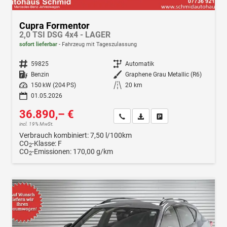
Cupra Formentor
2,0 TSI DSG 4x4 - LAGER
sofort lieferbar
Fahrzeug mit Tageszulassung
Fahrzeugnr.
59825
Getriebe
Automatik
Kraftstoff
Benzin
Außenfarbe
Graphene Grau Metallic (R6)
Leistung
150 kW (204 PS)
Kilometerstand
20 km
01.05.2026
36.890,– €
Wir rufen Sie an
Fahrzeugexposé (PDF)
Fahrzeug parken
incl. 19% MwSt.
Verbrauch kombiniert:
7,50 l/100km
CO
-Klasse:
F
2
CO
-Emissionen:
170,00 g/km
2