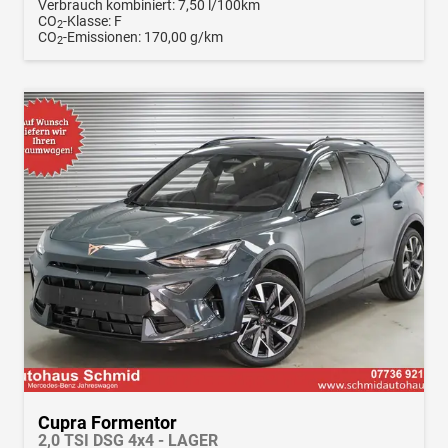
Verbrauch kombiniert:
7,50 l/100km
CO
-Klasse:
F
2
CO
-Emissionen:
170,00 g/km
2
Cupra Formentor
2,0 TSI DSG 4x4 - LAGER