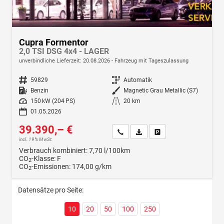
Cupra Formentor
2,0 TSI DSG 4x4 - LAGER
unverbindliche Lieferzeit:
20.08.2026
Fahrzeug mit Tageszulassung
Fahrzeugnr.
59829
Getriebe
Automatik
Kraftstoff
Benzin
Außenfarbe
Magnetic Grau Metallic (S7)
Leistung
150 kW (204 PS)
Kilometerstand
20 km
01.05.2026
39.390,– €
Wir rufen Sie an
Fahrzeugexposé (PDF)
Fahrzeug parken
incl. 19% MwSt.
Verbrauch kombiniert:
7,70 l/100km
CO
-Klasse:
F
2
CO
-Emissionen:
174,00 g/km
2
Datensätze pro Seite:
10
20
50
100
250