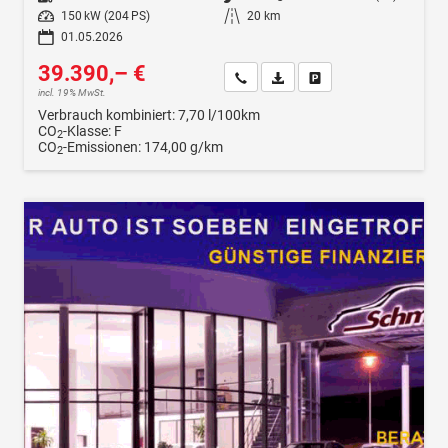
Leistung
150 kW (204 PS)
Kilometerstand
20 km
01.05.2026
39.390,– €
Wir rufen Sie an
Fahrzeugexposé (PDF)
Fahrzeug parken
incl. 19% MwSt.
Verbrauch kombiniert:
7,70 l/100km
CO
-Klasse:
F
2
CO
-Emissionen:
174,00 g/km
2