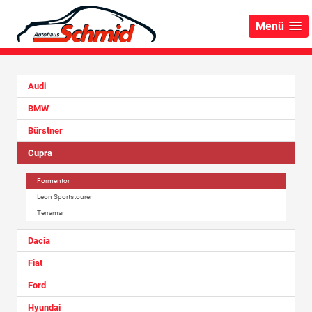
Menü
Audi
BMW
Bürstner
Cupra
Formentor
Leon Sportstourer
Terramar
Dacia
Fiat
Ford
Hyundai