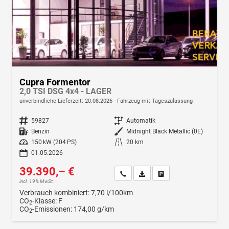
Cupra Formentor
2,0 TSI DSG 4x4 - LAGER
unverbindliche Lieferzeit:
20.08.2026
Fahrzeug mit Tageszulassung
Fahrzeugnr.
59827
Getriebe
Automatik
Kraftstoff
Benzin
Außenfarbe
Midnight Black Metallic (0E)
Leistung
150 kW (204 PS)
Kilometerstand
20 km
01.05.2026
39.390,– €
Wir rufen Sie an
Fahrzeugexposé (PDF)
Fahrzeug parken
incl. 19% MwSt.
Verbrauch kombiniert:
7,70 l/100km
CO
-Klasse:
F
2
CO
-Emissionen:
174,00 g/km
2