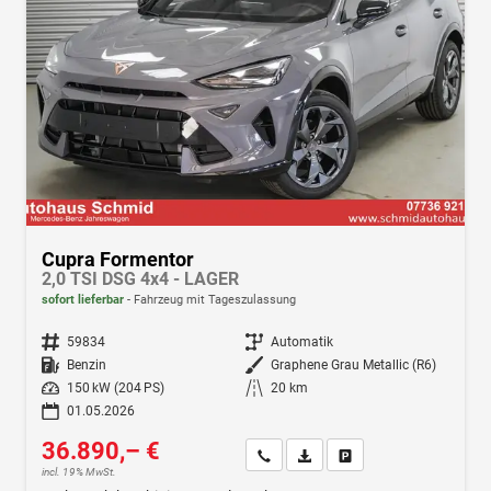
Cupra Formentor
2,0 TSI DSG 4x4 - LAGER
sofort lieferbar
Fahrzeug mit Tageszulassung
Fahrzeugnr.
59834
Getriebe
Automatik
Kraftstoff
Benzin
Außenfarbe
Graphene Grau Metallic (R6)
Leistung
150 kW (204 PS)
Kilometerstand
20 km
01.05.2026
36.890,– €
Wir rufen Sie an
Fahrzeugexposé (PDF)
Fahrzeug parken
incl. 19% MwSt.